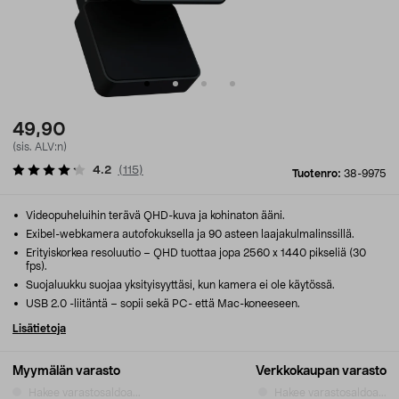
49,90
(sis. ALV:n)
4.2
(
115
)
Tuotenro:
38-9975
Videopuheluihin terävä QHD-kuva ja kohinaton ääni.
Exibel-webkamera autofokuksella ja 90 asteen laajakulmalinssillä.
Erityiskorkea resoluutio – QHD tuottaa jopa 2560 x 1440 pikseliä (30
fps).
Suojaluukku suojaa yksityisyyttäsi, kun kamera ei ole käytössä.
USB 2.0 -liitäntä – sopii sekä PC- että Mac-koneeseen.
Lisätietoja
Myymälän varasto
Verkkokaupan varasto
Hakee varastosaldoa...
Hakee varastosaldoa...