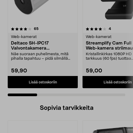
4.0 viidestä
arvostelut
4.5 viidestä
arvostelut
65
4
tähdestä
t
Web-kamerat
Web-kamerat
Deltaco SH-IPC17
Streamplify Cam Full
Valvontakamera
Web-kamera striima
ulkokäyttöön, WiFi, FullHD
Näe suoraan puhelimesta, mitä
Kristallinkirkas 1080P HD 
pihalla tapahtuu – pidä silmällä
tarkkuus (60 fps) tuottaa
pihaa, sisäänkäyn...
ammattilaislaatuisia striim.
59,90
59,00
Lisää ostoskoriin
Lisää ostoskoriin
Sopivia tarvikkeita