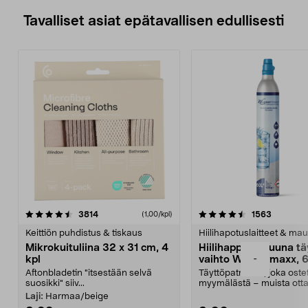
Tavalliset asiat epätavallisen edullisesti
4.5viidestä
arvostelut
4.5viidestä
arvostelu
3814
1563
(1,00/kpl)
tähdestä
t
Keittiön puhdistus & tiskaus
Hiilihapotuslaitteet & mau
Mikrokuituliina 32 x 31 cm, 4
Hiilihappopatruuna tä
-
kpl
vaihto Wassermaxx, 6
Aftonbladetin "itsestään selvä
Täyttöpatruuna, joka ost
suosikki" siiv...
myymälästä – muista ott
patruuna mukaasi m...
Laji:
Harmaa/beige