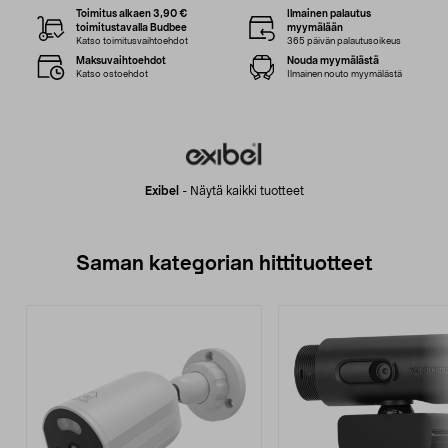
Toimitus alkaen 3,90 €
Ilmainen palautus
toimitustavalla Budbee
myymälään
Katso toimitusvaihtoehdot
365 päivän palautusoikeus
Maksuvaihtoehdot
Nouda myymälästä
Katso ostoehdot
Ilmainen nouto myymälästä
Exibel
-
Näytä kaikki tuotteet
Saman kategorian hittituotteet