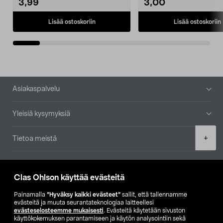
3,99
3,00
Lisää ostoskoriin
Lisää ostoskoriin
Alatunniste
Asiakaspalvelu
Yleisiä kysymyksiä
Product
+
Tietoa meistä
quantity
Ajankohtaista
Clas Ohlson käyttää evästeitä
Muut yrityksemme
Painamalla
”Hyväksy kaikki evästeet”
sallit, että tallennamme
evästeitä ja muuta seurantateknologiaa laitteellesi
evästeselosteemme mukaisesti
. Evästeitä käytetään sivuston
Etsi myymälä
käyttökokemuksen parantamiseen ja käytön analysointiin sekä