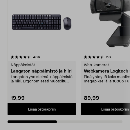
4.5viidestä
arvostelut
4.5viidestä
arvostelut
436
53
tähdestä
t
Näppäimistöt
Web-kamerat
Langaton näppäimistö ja hiiri
Webkamera Logitech
Langaton yhdistelmä: näppäimistö
Pidä yhteyttä koko maail
ja hiiri. Ergonomisesti muotoiltu.
megapikseliä ja 1080p Fu
Nanovastaano...
selkeät ja yksi...
19,99
89,99
Lisää ostoskoriin
Lisää ostoskoriin