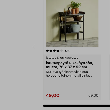
0 viidestä
5.0 viidestä
arvostelut
178
tähdestä
tähdestä
Istutus & esikasvatus
Istutuspöytä ulkokäyttöön,
musta, 76 x 37 x 92 cm
Mukava työskentelykorkeus,
helppohoitoinen metallipinta,
runsaasti säilytystilaa...
49,00
69,00