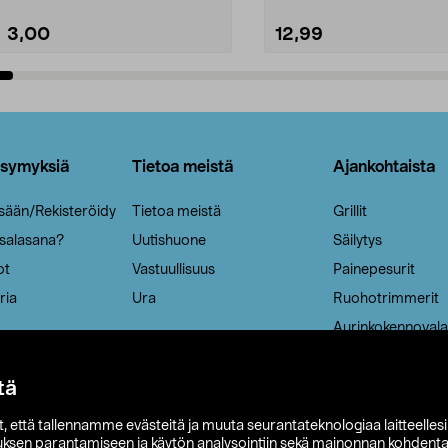
3,00
12,99
Lisää ostoskoriin
Lisää ostoskoriin
ysymyksiä
Tietoa meistä
Ajankohtaista
isään/Rekisteröidy
Tietoa meistä
Grillit
 salasana?
Uutishuone
Säilytys
ot
Vastuullisuus
Painepesurit
ria
Ura
Ruohotrimmerit
Aurinkokennovala
tä
it, että tallennamme evästeitä ja muuta seurantateknologiaa laitteelles
uksen parantamiseen ja käytön analysointiin sekä mainonnan kohdenta