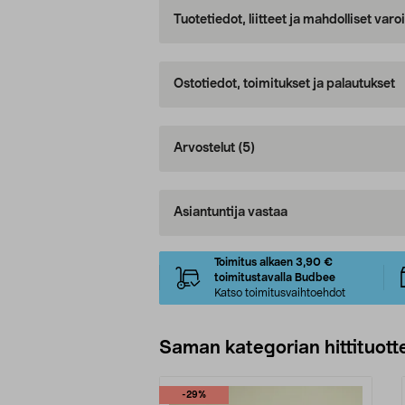
Tuotetiedot, liitteet ja mahdolliset var
Ostotiedot, toimitukset ja palautukset
Arvostelut
(5)
Asiantuntija vastaa
Toimitus alkaen 3,90 €
toimitustavalla Budbee
Katso toimitusvaihtoehdot
Saman kategorian hittituott
-29%