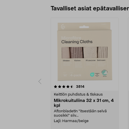
Tavalliset asiat epätavallisen
5viidestä
4.5viidestä
arvostelut
3814
tähdestä
tähdestä
Keittiön puhdistus & tiskaus
Mikrokuituliina 32 x 31 cm, 4
kpl
Aftonbladetin "itsestään selvä
suosikki" siiv...
Laji:
Harmaa/beige