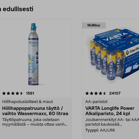
 edullisesti
Multibuy
4.5viidestä
arvostelut
4.5viidestä
arvostelut
1561
24107
tähdestä
Hiilihapotuslaitteet & maut
AA-paristot
Hiilihappopatruuna täyttö /
VARTA Longlife Power
vaihto Wassermaxx, 60 litraa
Alkaliparisto, 24 kpl
Täyttöpatruuna, joka ostetaan
Joutsenmerkityt AA- tai AA
myymälästä – muista ottaa vanha
paristot kaukosää...
patruuna mukaasi m...
Tyyppi:
AA/LR6