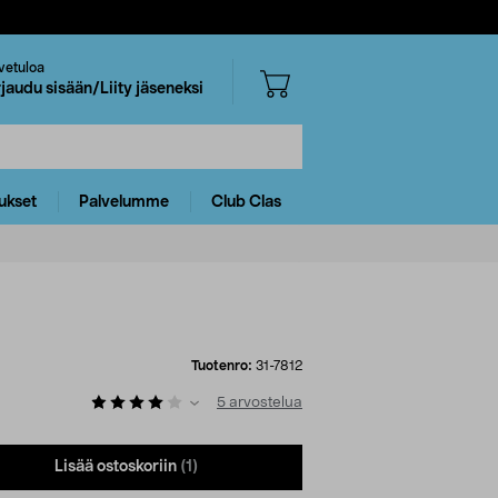
vetuloa
rjaudu sisään/Liity jäseneksi
ukset
Palvelumme
Club Clas
Tuotenro:
31-7812
5
arvostelua
Lisää ostoskoriin
(1)