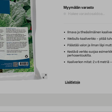
Myymälän varasto
Hakee varastosaldoa...
Ilmava ja tiheäsilmäinen kaaliver
Weibulls-kaaliverkko – pitää tuho
Päästää valon ja ilman läpi mutta
Kestävä verkko suojaa esimerkiks
perhosentoukilta.
Kaaliverkon mitat: 2 x 6 metriä –
Lisätietoja