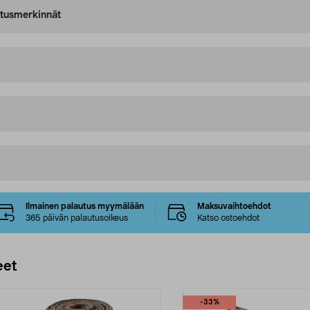
oitusmerkinnät
Ilmainen palautus myymälään
Maksuvaihtoehdot
365 päivän palautusoikeus
Katso ostoehdot
eet
-33%