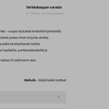
Verkkokaupan varasto
Hakee varastosaldoa...
kko – suojaa istutukset lentäviltä hyönteisiltä.
laiset poissa ilman torjunta-aineita.
 pitää tuhohyönteiset loitolla.
i kaalikoilta, porkkanakärpäsiltä ja
 kattaa 12 neliömetrin alan.
Weibulls
-
Näytä kaikki tuotteet