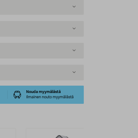
Nouda myymälästä
Ilmainen nouto myymälästä