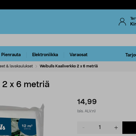
Ter
Ki
Pienrauta
Elektroniikka
Varaosat
Tarjo
eet & lavakaulukset
Weibulls Kaaliverkko 2 x 6 metriä
 2 x 6 metriä
14,99
(sis. ALV:n)
Product
quantity