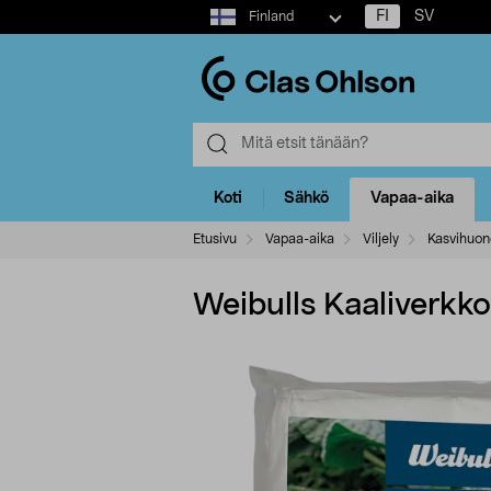
Select
FI
SV
Finland
market
Koti
Sähkö
Vapaa-aika
Etusivu
Vapaa-aika
Viljely
Kasvihuon
Weibulls Kaaliverkko