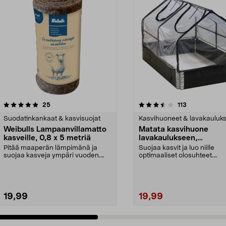
3.5 viidestä
arvostelut
4.5 viidestä
arvostelut
25
113
tähdestä
Suodatinkankaat & kasvisuojat
Kasvihuoneet & lavakauluks
Weibulls Lampaanvillamatto
Matata kasvihuone
kasveille, 0,8 x 5 metriä
lavakaulukseen,
muovipäällys, 120 x 80
Pitää maaperän lämpimänä ja
Suojaa kasvit ja luo niille
cm
suojaa kasveja ympäri vuoden.
optimaaliset olosuhteet.
Weibulls-lampaanvillam...
Kasvihuone lavakaulukseen 
19,99
19,99