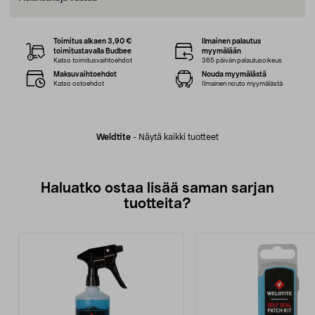
Toimitus alkaen 3,90 €
Ilmainen palautus
toimitustavalla Budbee
myymälään
Katso toimitusvaihtoehdot
365 päivän palautusoikeus
Maksuvaihtoehdot
Nouda myymälästä
Katso ostoehdot
Ilmainen nouto myymälästä
Weldtite
-
Näytä kaikki tuotteet
Haluatko ostaa lisää saman sarjan
tuotteita?