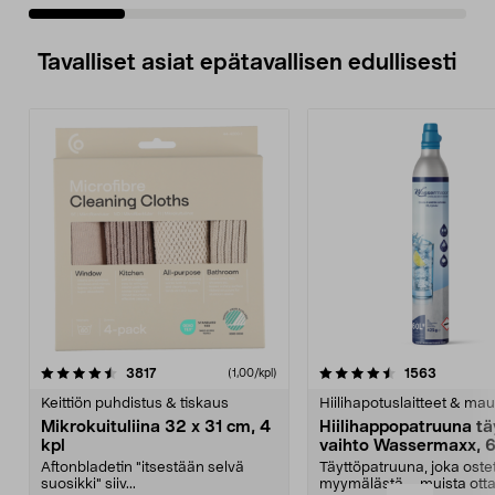
Tavalliset asiat epätavallisen edullisesti
4.5viidestä
arvostelut
4.5viidestä
arvostelu
3817
1563
(1,00/kpl)
tähdestä
t
Keittiön puhdistus & tiskaus
Hiilihapotuslaitteet & mau
Mikrokuituliina 32 x 31 cm, 4
Hiilihappopatruuna tä
kpl
vaihto Wassermaxx, 6
Aftonbladetin "itsestään selvä
Täyttöpatruuna, joka ost
suosikki" siiv...
myymälästä – muista ott