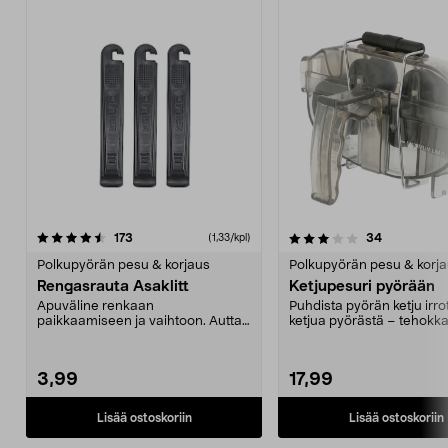
3.5 viidestä
arvostelut
5.0 viidestä
arvostelut
173
34
(1,33/kpl)
tähdestä
t
Polkupyörän pesu & korjaus
Polkupyörän pesu & korj
Rengasrauta Asaklitt
Ketjupesuri pyörään
Apuväline renkaan
Puhdista pyörän ketju irr
paikkaamiseen ja vaihtoon. Auttaa
ketjua pyörästä – tehokka
irrottamaan renkaan vannetta...
nopeasti ja si...
3,99
17,99
Lisää ostoskoriin
Lisää ostoskoriin