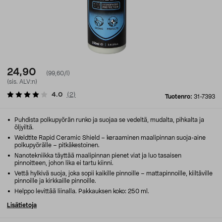
24,90
(99,60/l)
(sis. ALV:n)
4.0
(
2
)
Tuotenro:
31-7393
Puhdista polkupyörän runko ja suojaa se vedeltä, mudalta, pihkalta ja
öljyiltä.
Weldtite Rapid Ceramic Shield – keraaminen maalipinnan suoja-aine
polkupyörälle – pitkäkestoinen.
Nanotekniikka täyttää maalipinnan pienet viat ja luo tasaisen
pinnoitteen, johon lika ei tartu kiinni.
Vettä hylkivä suoja, joka sopii kaikille pinnoille – mattapinnoille, kiiltäville
pinnoille ja kirkkaille pinnoille.
Helppo levittää liinalla. Pakkauksen koko: 250 ml.
Lisätietoja