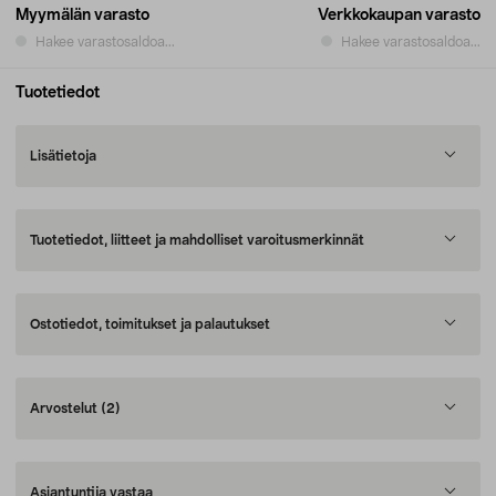
Myymälän varasto
Verkkokaupan varasto
Hakee varastosaldoa...
Hakee varastosaldoa...
Tuotetiedot
Lisätietoja
Tuotetiedot, liitteet ja mahdolliset varoitusmerkinnät
Ostotiedot, toimitukset ja palautukset
Arvostelut
(2)
Asiantuntija vastaa