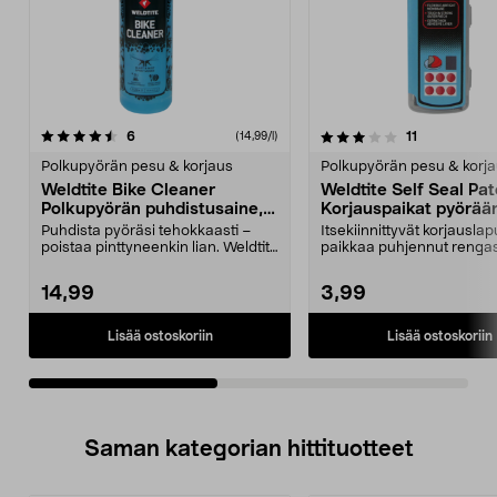
3.0viidestä
arvostelut
4.5viidestä
arvostelut
6
11
(14,99/l)
tähdestä
t
Polkupyörän pesu & korjaus
Polkupyörän pesu & korj
Weldtite Bike Cleaner
Weldtite Self Seal Pat
Polkupyörän puhdistusaine, 1
Korjauspaikat pyörää
litra
Puhdista pyöräsi tehokkaasti –
Itsekiinnittyvät korjauslap
poistaa pinttyneenkin lian. Weldtite
paikkaa puhjennut rengas
Bike Cleaner...
ilman työkaluj...
14,99
3,99
Lisää ostoskoriin
Lisää ostoskoriin
Saman kategorian hittituotteet