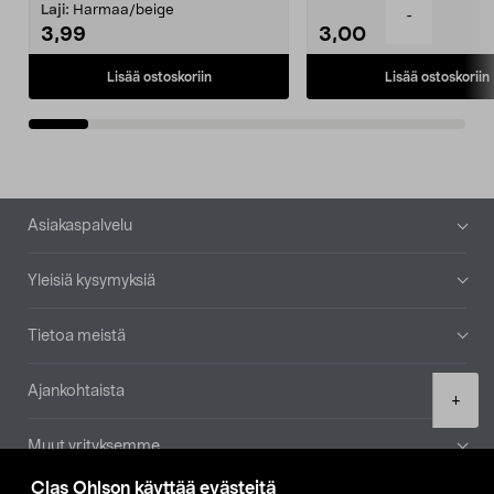
patruuna mukaasi m...
Laji:
Harmaa/beige
-
3,99
3,00
Lisää ostoskoriin
Lisää ostoskoriin
Alatunniste
Asiakaspalvelu
Yleisiä kysymyksiä
Tietoa meistä
Ajankohtaista
Product
+
quantity
Muut yrityksemme
Clas Ohlson käyttää evästeitä