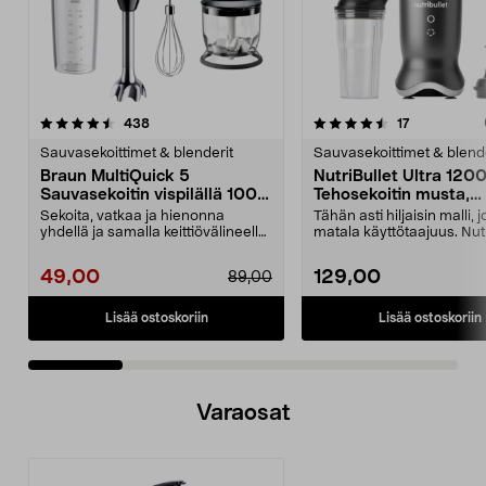
4.5 viidestä
arvostelut
arvostelut
438
17
0.0 viidestä
tähdestä
t
Sauvasekoittimet & blenderit
Sauvasekoittimet & blende
Braun MultiQuick 5
NutriBullet Ultra 120
Sauvasekoitin vispilällä 1000
Tehosekoitin musta,
W, MQ50202M
NB1206DGCC
Sekoita, vatkaa ja hienonna
Tähän asti hiljaisin malli, 
yhdellä ja samalla keittiövälineellä.
matala käyttötaajuus. Nutr
Braun MultiQui...
Ultra on 120...
49,00
129,00
89,00
Lisää ostoskoriin
Lisää ostoskoriin
Varaosat