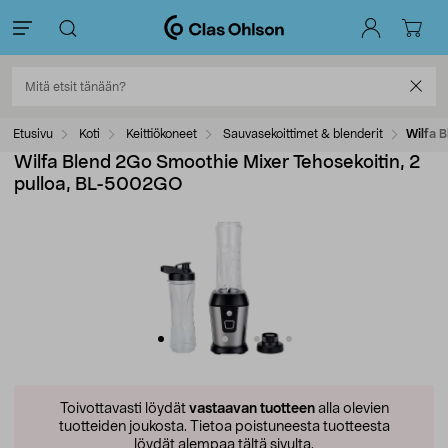
Etusivu
Koti
Keittiökoneet
Sauvasekoittimet & blenderit
Wilfa 
Wilfa Blend 2Go Smoothie Mixer Tehosekoitin, 2
pulloa, BL-5002GO
Toivottavasti löydät
vastaavan tuotteen
alla olevien
tuotteiden joukosta.
Tietoa poistuneesta tuotteesta
löydät alempaa tältä sivulta.