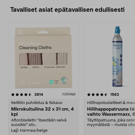
Tavalliset asiat epätavallisen edullisesti
4.5viidestä
arvostelut
4.5viidestä
arvostelu
3814
1563
(1,00/kpl)
tähdestä
t
Keittiön puhdistus & tiskaus
Hiilihapotuslaitteet & mau
Mikrokuituliina 32 x 31 cm, 4
Hiilihappopatruuna tä
kpl
vaihto Wassermaxx, 6
Aftonbladetin "itsestään selvä
Täyttöpatruuna, joka ost
suosikki" siiv...
myymälästä – muista ott
patruuna mukaasi m...
Laji:
Harmaa/beige