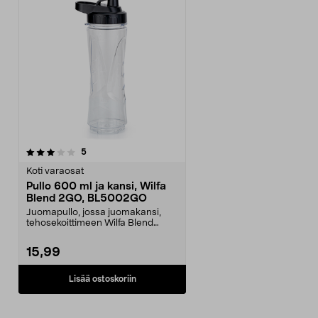
arvostelut
5
Koti varaosat
Pullo 600 ml ja kansi, Wilfa
Blend 2GO, BL5002GO
Juomapullo, jossa juomakansi,
tehosekoittimeen Wilfa Blend
2GO.Kierrekorkki, jos...
15,99
Lisää ostoskoriin