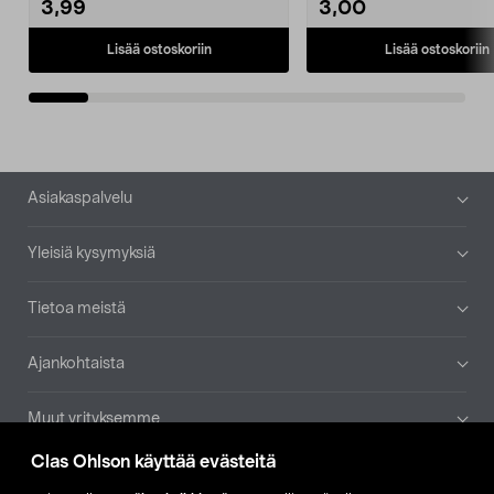
3,99
3,00
Lisää ostoskoriin
Lisää ostoskoriin
Alatunniste
Asiakaspalvelu
Yleisiä kysymyksiä
Tietoa meistä
Ajankohtaista
Muut yrityksemme
Clas Ohlson käyttää evästeitä
Etsi myymälä