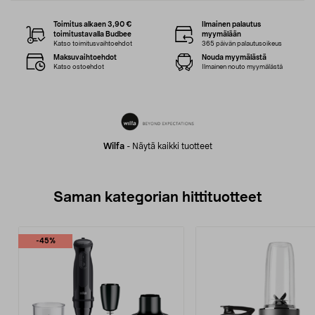
Toimitus alkaen 3,90 €
Ilmainen palautus
toimitustavalla Budbee
myymälään
Katso toimitusvaihtoehdot
365 päivän palautusoikeus
Maksuvaihtoehdot
Nouda myymälästä
Katso ostoehdot
Ilmainen nouto myymälästä
Wilfa
-
Näytä kaikki tuotteet
Saman kategorian hittituotteet
-45%