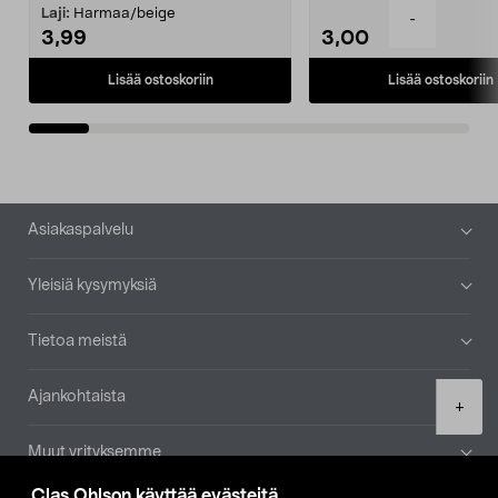
patruuna mukaasi m...
Laji:
Harmaa/beige
-
3,99
3,00
Lisää ostoskoriin
Lisää ostoskoriin
Alatunniste
Asiakaspalvelu
Yleisiä kysymyksiä
Tietoa meistä
Ajankohtaista
Product
+
quantity
Muut yrityksemme
Clas Ohlson käyttää evästeitä