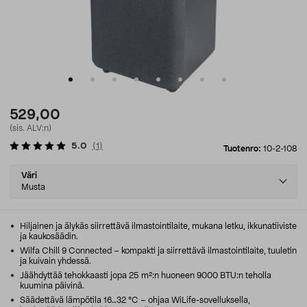
529,00
(sis. ALV:n)
5.0
(
1
)
Tuotenro:
10-2-108
Select
Väri
variant
Musta
Hiljainen ja älykäs siirrettävä ilmastointilaite, mukana letku, ikkunatiiviste
ja kaukosäädin.
Wilfa Chill 9 Connected – kompakti ja siirrettävä ilmastointilaite, tuuletin
ja kuivain yhdessä.
Jäähdyttää tehokkaasti jopa 25 m²:n huoneen 9000 BTU:n teholla
kuumina päivinä.
Säädettävä lämpötila 16…32 °C – ohjaa WiLife-sovelluksella,