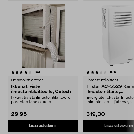
3.5 viidestä
arvostelut
3.5 viidestä
arvostelut
144
104
tähdestä
t
Ilmastointilaitteet
Ilmastointilaitteet
Ikkunatiiviste
Tristar AC-5529 Kann
ilmastointilaitteelle, Cotech
ilmastointilaite,
ilmanviilennin poistop
Ikkunatiiviste ilmastointilaitteelle -
Energiatehokasta ilmastoi
25 m2
parantaa tehokkuutta.
toimintatilaa – jäähdytys,
Ilmastointilaitteen...
ja tuuletus....
29,95
319,00
Lisää ostoskoriin
Lisää ostoskoriin