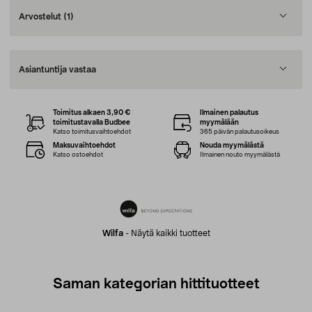
Arvostelut
(1)
Asiantuntija vastaa
Toimitus alkaen 3,90 €
Ilmainen palautus
toimitustavalla Budbee
myymälään
Katso toimitusvaihtoehdot
365 päivän palautusoikeus
Maksuvaihtoehdot
Nouda myymälästä
Katso ostoehdot
Ilmainen nouto myymälästä
Wilfa
-
Näytä kaikki tuotteet
Saman kategorian hittituotteet