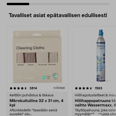
Tavalliset asiat epätavallisen edullisesti
4.5viidestä
arvostelut
4.5viidestä
arvostelu
3814
1563
(1,00/kpl)
tähdestä
t
Keittiön puhdistus & tiskaus
Hiilihapotuslaitteet & mau
Mikrokuituliina 32 x 31 cm, 4
Hiilihappopatruuna tä
kpl
vaihto Wassermaxx, 6
Aftonbladetin "itsestään selvä
Täyttöpatruuna, joka ost
suosikki" siiv...
myymälästä – muista ott