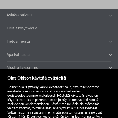
Alatunniste
Asiakaspalvelu
Yleisiä kysymyksiä
Tietoa meistä
Ajankohtaista
Muut yrityksemme
Clas Ohlson käyttää evästeitä
Etsi myymälä
Painamalla
”Hyväksy kaikki evästeet”
sallit, että tallennamme
evästeitä ja muuta seurantateknologiaa laitteellesi
SE
NO
FI
evästeselosteemme mukaisesti
. Evästeitä käytetään sivuston
käyttökokemuksen parantamiseen ja käytön analysointiin sekä
FI
SV
mainonnan kohdentamiseen. Käytämme neljänlaisia evästeitä:
välttämättömät, toiminnalliset, analyyttiset ja mainosevästeet.
Välttämättömiin evästeisiin ei tarvita suostumustasi, sillä ne ovat
välttämättömiä verkkosivuston sisällön toimimisen kannalta. Voit