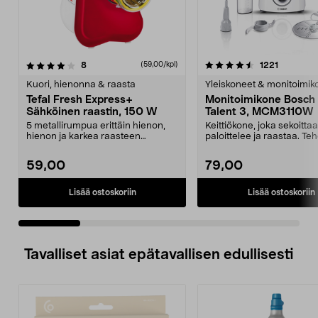
4.5 viidestä
arvostelut
4.5 viidestä
arvostelu
8
1221
(59,00/kpl)
tähdestä
t
Kuori, hienonna & raasta
Yleiskoneet & monitoimik
Tefal Fresh Express+
Monitoimikone Bosch 
Sähköinen raastin, 150 W
Talent 3, MCM3110W
5 metallirumpua erittäin hienon,
Keittiökone, joka sekoittaa
hienon ja karkea raasteen
paloittelee ja raastaa. Te
raastamiseen ja viipa...
moottori tekee ruoa...
59,00
79,00
Lisää ostoskoriin
Lisää ostoskoriin
Tavalliset asiat epätavallisen edullisesti