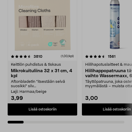
4.5viidestä
arvostelut
4.5viidestä
arvostelu
3810
1561
(1,00/kpl)
tähdestä
t
Keittiön puhdistus & tiskaus
Hiilihapotuslaitteet & mau
Mikrokuituliina 32 x 31 cm, 4
Hiilihappopatruuna tä
kpl
vaihto Wassermaxx, 6
Aftonbladetin "itsestään selvä
Täyttöpatruuna, joka ost
suosikki" siiv...
myymälästä – muista ott
patruuna mukaasi m...
Laji:
Harmaa/beige
3,99
3,00
Lisää ostoskoriin
Lisää ostoskoriin