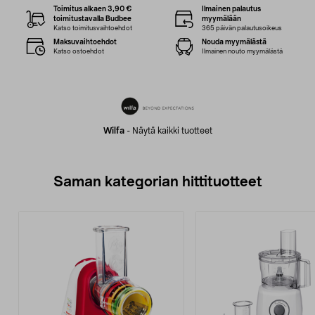
Toimitus alkaen 3,90 €
Ilmainen palautus
toimitustavalla Budbee
myymälään
Katso toimitusvaihtoehdot
365 päivän palautusoikeus
Maksuvaihtoehdot
Nouda myymälästä
Katso ostoehdot
Ilmainen nouto myymälästä
Wilfa
-
Näytä kaikki tuotteet
Saman kategorian hittituotteet