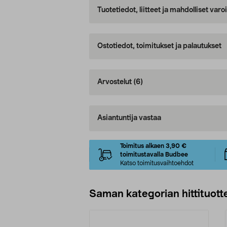
Tuotetiedot, liitteet ja mahdolliset var
Ostotiedot, toimitukset ja palautukset
Arvostelut
(6)
Asiantuntija vastaa
Toimitus alkaen 3,90 €
toimitustavalla Budbee
Katso toimitusvaihtoehdot
Saman kategorian hittituott