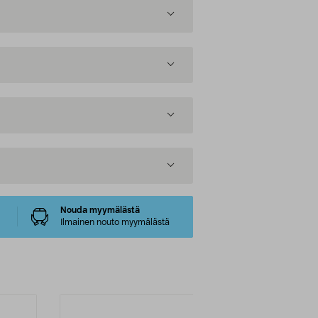
Nouda myymälästä
Ilmainen nouto myymälästä