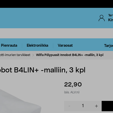
Ter
Ki
Pienrauta
Elektroniikka
Varaosat
Tarjo
tti-imurien tarvikkeet
Wilfa Pölypussit Innobot B4LIN+ -malliin, 3 kpl
obot B4LIN+ -malliin, 3 kpl
22,90
(sis. ALV:n)
Product
quantity