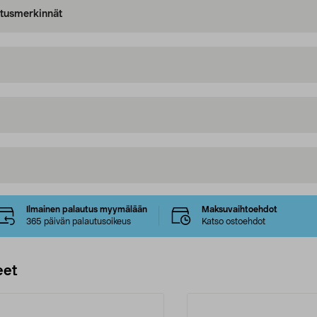
oitusmerkinnät
Ilmainen palautus myymälään
Maksuvaihtoehdot
365 päivän palautusoikeus
Katso ostoehdot
eet