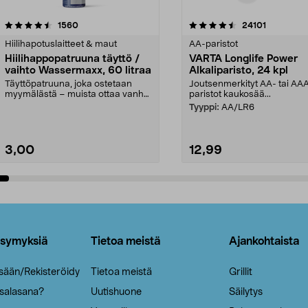
4.5viidestä
arvostelut
4.5viidestä
arvostelut
1560
24101
tähdestä
Hiilihapotuslaitteet & maut
AA-paristot
Hiilihappopatruuna täyttö /
VARTA Longlife Power
vaihto Wassermaxx, 60 litraa
Alkaliparisto, 24 kpl
Täyttöpatruuna, joka ostetaan
Joutsenmerkityt AA- tai AA
myymälästä – muista ottaa vanha
paristot kaukosää...
patruuna mukaasi m...
Tyyppi:
AA/LR6
3,00
12,99
Lisää ostoskoriin
Lisää ostoskoriin
ysymyksiä
Tietoa meistä
Ajankohtaista
isään/Rekisteröidy
Tietoa meistä
Grillit
 salasana?
Uutishuone
Säilytys