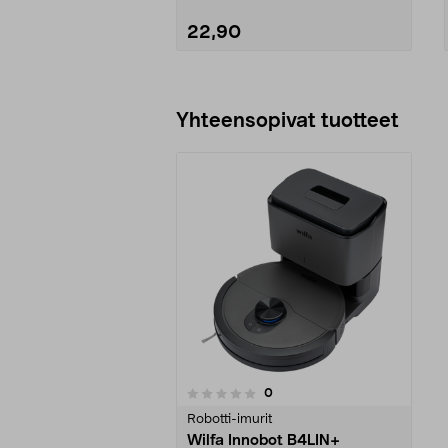
22,90
Lisää ostoskoriin
Yhteensopivat tuotteet
arvostelut
0
0 viidestä
tähdestä
Robotti-imurit
Wilfa Innobot B4LIN+