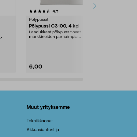
4.5viidestä
arvostelut
4.5
471
6
tähdestä
tähdestä
Pölypussit
Kierrätys & ro
Pölypussi C3100, 4 kpl
Roskapussi,
kahvat, 30 l
Laadukkaat pölypussit ovat
markkinoiden parhaimpia.
A-
Testivoittaja 
Kestävä, jopa 50 % suurempi ...
roskapussi u
Roskapussi, jo
6,00
2,00
Lisää ostoskoriin
Lisää
Muut yrityksemme
Tekniikkaosat
Akkuasiantuntija