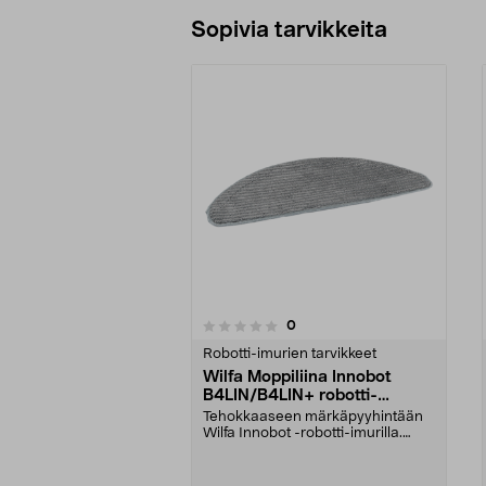
Sopivia tarvikkeita
arvostelut
0
0 viidestä
0.0 viidestä
tähdestä
tähdestä
Robotti-imurien tarvikkeet
Wilfa Moppiliina Innobot
B4LIN/B4LIN+ robotti-
imurille, 2 kpl
Tehokkaaseen märkäpyyhintään
Wilfa Innobot -robotti-imurilla.
Sopii Wilfa Innobo...