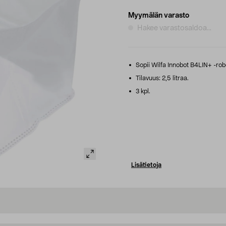
Myymälän varasto
Hakee varastosaldoa...
Sopii Wilfa Innobot B4LIN+ -rob
Tilavuus: 2,5 litraa.
3 kpl.
Lisätietoja