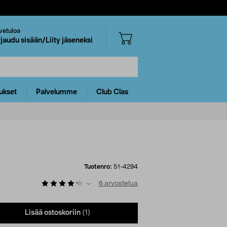
vetuloa
rjaudu sisään/Liity jäseneksi
ukset
Palvelumme
Club Clas
Tuotenro:
51-4294
6
arvostelua
Lisää ostoskoriin
(1)