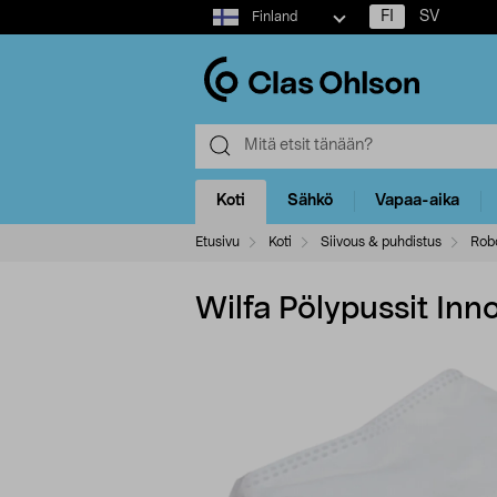
Select
FI
SV
Finland
market
Koti
Sähkö
Vapaa-aika
Etusivu
Koti
Siivous & puhdistus
Robo
Wilfa Pölypussit Inn