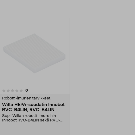
arvostelut
0
Robotti-imurien tarvikkeet
Wilfa HEPA-suodatin Innobot
RVC-B4LIN, RVC-B4LIN+
Sopii Wilfan robotti-imureihin
Innobot RVC-B4LIN sekä RVC-
B4LIN+. Suodatin imuri...