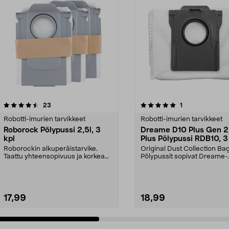
5.0 viidestä
arvostelut
4.5 viidestä
arvostelut
23
1
tähdestä
Robotti-imurien tarvikkeet
Robotti-imurien tarvikkeet
Roborock Pölypussi 2,5l, 3
Dreame D10 Plus Gen 2
kpl
Plus Pölypussi RDB10, 3
Roborockin alkuperäistarvike.
Original Dust Collection Bag 
Taattu yhteensopivuus ja korkea
Pölypussit sopivat Dreame-
laatu. 2,5 litran ...
robotti-imureihin D1...
17,99
18,99