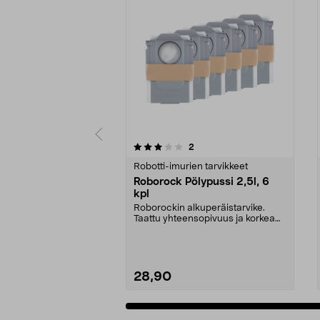
0 viidestä
4.5 viidestä
arvostelut
2
tähdestä
tähdestä
Robotti-imurien tarvikkeet
Roborock Pölypussi 2,5l, 6
kpl
Roborockin alkuperäistarvike.
Taattu yhteensopivuus ja korkea
laatu. 2,5 litran ...
28,90