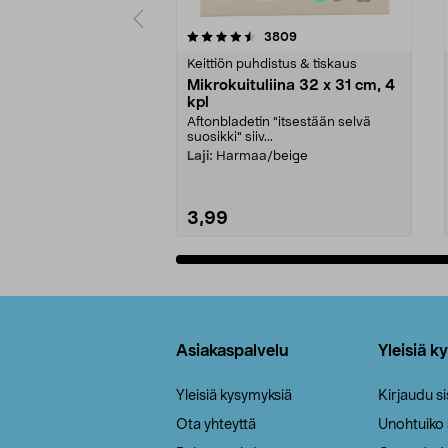
5viidestä
4.5viidestä
arvostelut
3809
tähdestä
tähdestä
Keittiön puhdistus & tiskaus
Mikrokuituliina 32 x 31 cm, 4
kpl
Aftonbladetin "itsestään selvä
suosikki" siiv...
Laji:
Harmaa/beige
3,99
Lisää ostoskoriin
Alatunniste
Asiakaspalvelu
Yleisiä k
Yleisiä kysymyksiä
Kirjaudu s
Ota yhteyttä
Unohtuiko