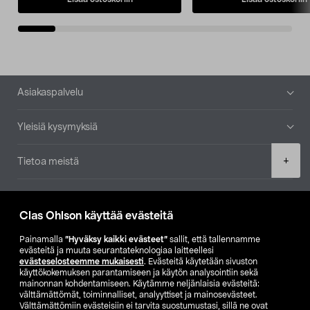
Alatunniste
Asiakaspalvelu
Yleisiä kysymyksiä
Product
+
Tietoa meistä
quantity
Ajankohtaista
Clas Ohlson käyttää evästeitä
Muut yrityksemme
Painamalla
”Hyväksy kaikki evästeet”
sallit, että tallennamme
evästeitä ja muuta seurantateknologiaa laitteellesi
evästeselosteemme mukaisesti
. Evästeitä käytetään sivuston
Etsi myymälä
käyttökokemuksen parantamiseen ja käytön analysointiin sekä
mainonnan kohdentamiseen. Käytämme neljänlaisia evästeitä:
välttämättömät, toiminnalliset, analyyttiset ja mainosevästeet.
SE
NO
FI
Välttämättömiin evästeisiin ei tarvita suostumustasi, sillä ne ovat