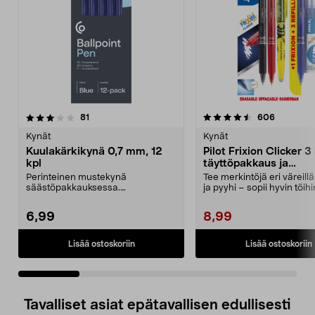
4.5 viidestä
arvostelut
4.5 viidestä
arvostelu
81
606
tähdestä
t
Kynät
Kynät
Kuulakärkikynä 0,7 mm, 12
Pilot Frixion Clicker 3 
kpl
täyttöpakkaus ja
korostuskynä
Perinteinen mustekynä
Tee merkintöjä eri väreillä
säästöpakkauksessa.
ja pyyhi – sopii hyvin töihi
Kuulakärkikynä, jossa 0,7 mm:n
kouluun. ...
kärki –...
6,99
8,99
Lisää ostoskoriin
Lisää ostoskoriin
Tavalliset asiat epätavallisen edullisesti