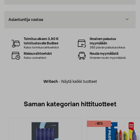
Asiantuntija vastaa
Toimitus alkaen 3,90 €
Ilmainen palautus
toimitustavalla Budbee
myymälään
Katso toimitusvaihtoehdot
365 päivän palautusoikeus
Maksuvaihtoehdot
Nouda myymälästä
Katso ostoehdot
Ilmainen nouto myymälästä
Writech
-
Näytä kaikki tuotteet
Saman kategorian hittituotteet
-18%