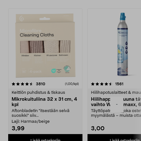
4.5viidestä
arvostelut
4.5viidestä
arvostelu
3810
1561
(1,00/kpl)
tähdestä
t
Keittiön puhdistus & tiskaus
Hiilihapotuslaitteet & mau
Mikrokuituliina 32 x 31 cm, 4
Hiilihappopatruuna tä
-
kpl
vaihto Wassermaxx, 6
Aftonbladetin "itsestään selvä
Täyttöpatruuna, joka ost
suosikki" siiv...
myymälästä – muista ott
patruuna mukaasi m...
Laji:
Harmaa/beige
3,99
3,00
Lisää ostoskoriin
Lisää ostoskoriin