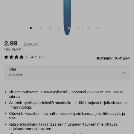
2,99
(2,99/kpl)
(sis. ALV:n)
4.1
(
7
)
Tuotenro:
40-1128-1
Select
Väri
variant
Sininen
Kirjoita mukavasti ja keskeytyksettä – nopeasti kuivuva muste, joka ei
tahraa.
Writech-geelikynä sinisellä musteella – erittäin sujuva kirjoituskokemus
ilman vuotoja.
Kätevä klikkaustoiminto hattumaisen klipsin kanssa, joka liikkuu ylös ja
alas.
Kaksoiskuulakärki takaa tasaisen musteenvirtauksen miellyttävää
kirjoituskokemusta varten.