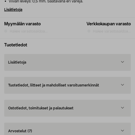
Viivan leveys: 0,5 mm. Saatavana eri värejä.
Lisätietoja
Myymälän varasto
Verkkokaupan varasto
Hakee varastosaldoa...
Hakee varastosaldoa...
Tuotetiedot
Lisätietoja
Tuotetiedot, liitteet ja mahdolliset varoitusmerkinnät
Ostotiedot, toimitukset ja palautukset
Arvostelut
(7)