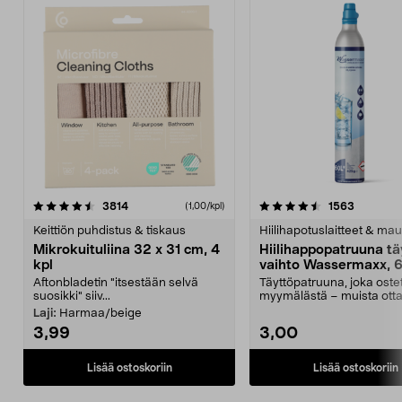
4.5viidestä
arvostelut
4.5viidestä
arvostelu
3814
1563
(1,00/kpl)
tähdestä
t
Keittiön puhdistus & tiskaus
Hiilihapotuslaitteet & mau
Mikrokuituliina 32 x 31 cm, 4
Hiilihappopatruuna tä
kpl
vaihto Wassermaxx, 6
Aftonbladetin "itsestään selvä
Täyttöpatruuna, joka ost
suosikki" siiv...
myymälästä – muista ott
patruuna mukaasi m...
Laji:
Harmaa/beige
3,99
3,00
Lisää ostoskoriin
Lisää ostoskoriin