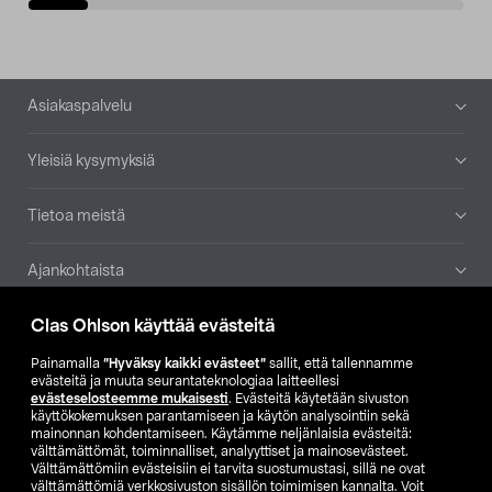
Alatunniste
Asiakaspalvelu
Yleisiä kysymyksiä
Tietoa meistä
Ajankohtaista
Clas Ohlson käyttää evästeitä
Muut yrityksemme
Painamalla
”Hyväksy kaikki evästeet”
sallit, että tallennamme
Etsi myymälä
evästeitä ja muuta seurantateknologiaa laitteellesi
evästeselosteemme mukaisesti
. Evästeitä käytetään sivuston
käyttökokemuksen parantamiseen ja käytön analysointiin sekä
mainonnan kohdentamiseen. Käytämme neljänlaisia evästeitä:
SE
NO
FI
välttämättömät, toiminnalliset, analyyttiset ja mainosevästeet.
Välttämättömiin evästeisiin ei tarvita suostumustasi, sillä ne ovat
FI
SV
välttämättömiä verkkosivuston sisällön toimimisen kannalta. Voit