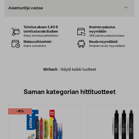
Asiantuntija vastaa
Toimitus alkaen 3,90 €
Ilmainen palautus
toimitustavalla Budbee
myymälään
Katso toimitusvaihtoehdot
365 päivän palautusoikeus
Maksuvaihtoehdot
Nouda myymälästä
Katso ostoehdot
Ilmainen nouto myymälästä
Writech
-
Näytä kaikki tuotteet
Saman kategorian hittituotteet
-18%