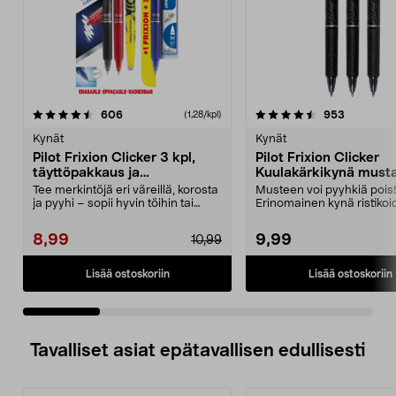
4.5 viidestä
arvostelut
4.5 viidestä
arvostelut
606
953
(1,28/kpl)
tähdestä
t
Kynät
Kynät
Pilot Frixion Clicker 3 kpl,
Pilot Frixion Clicker
täyttöpakkaus ja
Kuulakärkikynä musta
korostuskynä
Tee merkintöjä eri väreillä, korosta
Musteen voi pyyhkiä pois
ja pyyhi – sopii hyvin töihin tai
Erinomainen kynä ristikoi
kouluun. ...
täyttämiseen – musta must
8,99
9,99
10,99
Lisää ostoskoriin
Lisää ostoskoriin
Tavalliset asiat epätavallisen edullisesti