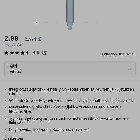
2,99
(2,99/kpl)
(sis. ALV:n)
4.6
(
5
)
Tuotenro:
40-1130-1
Select
Väri
variant
Vihreä
Integroitu suojakorkki estää lyijyn katkeamisen säilytyksen ja kuljetuksen
aikana.
Writech Ombre -lyijytäytekynä – tyylikäs kynä kimaltelevalla liukuvärillä.
Mekaaninen lyijykynä 0,7 mm:n lyijyllä – takaa tasaisen ja tarkan
kirjoitusjäljen.
Tyylikäs lyijytäytekynä, jossa on huomiota herättävä revontulimainen
liukuväri.
Lyijyt myydään erikseen. Saatavana eri värejä.
Lisätietoja