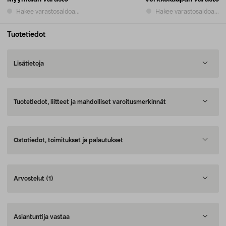
Hakee varastosaldoa...
Hakee varastosaldoa...
Tuotetiedot
Lisätietoja
Tuotetiedot, liitteet ja mahdolliset varoitusmerkinnät
Ostotiedot, toimitukset ja palautukset
Arvostelut
(1)
Asiantuntija vastaa