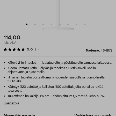
114,00
(sis. ALV:n)
5.0
(
1
)
Tuotenro:
46-1872
Kätevä 2-in-1-tuuletin – lattiatuuletin ja pöytätuuletin samassa laitteessa.
Xiaomi-lattiatuuletin – älykäs ja tehokas tuuletin sovelluksella
ohjattavana ja ajastimella.
Hiljainen tuuletin portaattomalla nopeudensäädöllä ja luonnollisella
tuulitilalla.
Kääntyy (120 astetta) ja kallistuu (100 astetta), jotta puhallus leviää
tasaisesti.
Tuulettimen halkaisija: 25 cm. Johdon pituus: 1,5 metriä. Teho: 18 W.
Lisätietoja
Myymälän varasto
Verkkokaupan varasto