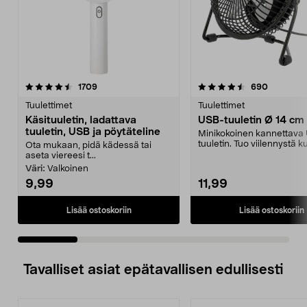
4.5 viidestä
arvostelut
4.5 viidestä
arvostelu
1709
690
tähdestä
t
Tuulettimet
Tuulettimet
Käsituuletin, ladattava
USB-tuuletin Ø 14 cm
tuuletin, USB ja pöytäteline
Minikokoinen kannettava
tuuletin. Tuo viilennystä 
Ota mukaan, pidä kädessä tai
kesäpäiviin. Virra...
aseta viereesi t...
Väri:
Valkoinen
9,99
11,99
Lisää ostoskoriin
Lisää ostoskoriin
Tavalliset asiat epätavallisen edullisesti