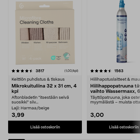
4.5viidestä
arvostelut
4.5viidestä
arvostelu
3817
1563
(1,00/kpl)
tähdestä
t
Keittiön puhdistus & tiskaus
Hiilihapotuslaitteet & mau
Mikrokuituliina 32 x 31 cm, 4
Hiilihappopatruuna tä
kpl
vaihto Wassermaxx, 6
Aftonbladetin "itsestään selvä
Täyttöpatruuna, joka ost
suosikki" siiv...
myymälästä – muista ott
patruuna mukaasi m...
Laji:
Harmaa/beige
3,99
3,00
Lisää ostoskoriin
Lisää ostoskoriin