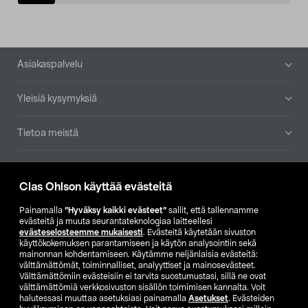
Alatunniste
Asiakaspalvelu
Yleisiä kysymyksiä
Tietoa meistä
Ajankohtaista
Clas Ohlson käyttää evästeitä
Muut yrityksemme
Painamalla
”Hyväksy kaikki evästeet”
sallit, että tallennamme
evästeitä ja muuta seurantateknologiaa laitteellesi
evästeselosteemme mukaisesti
. Evästeitä käytetään sivuston
Etsi myymälä
käyttökokemuksen parantamiseen ja käytön analysointiin sekä
mainonnan kohdentamiseen. Käytämme neljänlaisia evästeitä:
välttämättömät, toiminnalliset, analyyttiset ja mainosevästeet.
SE
NO
FI
Välttämättömiin evästeisiin ei tarvita suostumustasi, sillä ne ovat
välttämättömiä verkkosivuston sisällön toimimisen kannalta. Voit
FI
SV
halutessasi muuttaa asetuksiasi painamalla
Asetukset
. Evästeiden