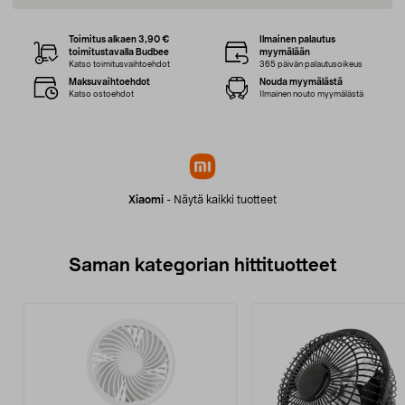
Toimitus alkaen 3,90 €
Ilmainen palautus
toimitustavalla Budbee
myymälään
Katso toimitusvaihtoehdot
365 päivän palautusoikeus
Maksuvaihtoehdot
Nouda myymälästä
Katso ostoehdot
Ilmainen nouto myymälästä
Xiaomi
-
Näytä kaikki tuotteet
Saman kategorian hittituotteet