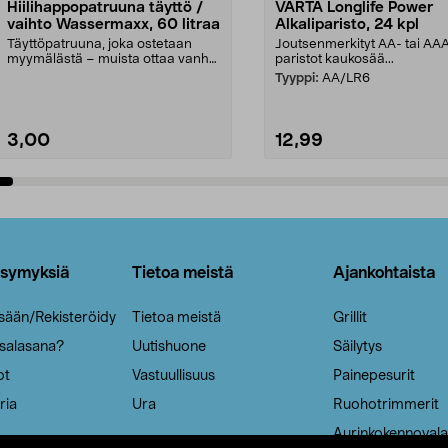
Hiilihappopatruuna täyttö /
VARTA Longlife Power
vaihto Wassermaxx, 60 litraa
Alkaliparisto, 24 kpl
Täyttöpatruuna, joka ostetaan
Joutsenmerkityt AA- tai AA
myymälästä – muista ottaa vanha
paristot kaukosää...
patruuna mukaasi m...
Tyyppi:
AA/LR6
3,00
12,99
Lisää ostoskoriin
Lisää ostoskoriin
ysymyksiä
Tietoa meistä
Ajankohtaista
isään/Rekisteröidy
Tietoa meistä
Grillit
 salasana?
Uutishuone
Säilytys
ot
Vastuullisuus
Painepesurit
ria
Ura
Ruohotrimmerit
Aurinkokennovala