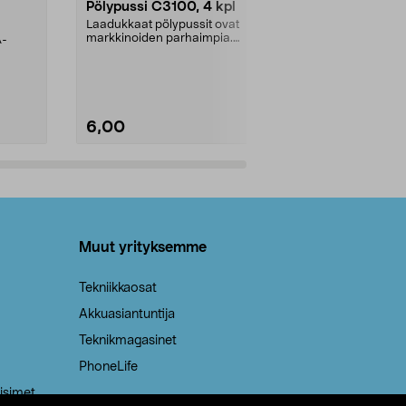
Pölypussi C3100, 4 kpl
Roskapussi,
kahvat, 30 l
Laadukkaat pölypussit ovat
markkinoiden parhaimpia.
A-
Testivoittaja 
Kestävä, jopa 50 % suurempi ...
roskapussi u
Roskapussi, jo
6,00
2,00
Lisää ostoskoriin
Lisää
Muut yrityksemme
Tekniikkaosat
Akkuasiantuntija
Teknikmagasinet
PhoneLife
isimet