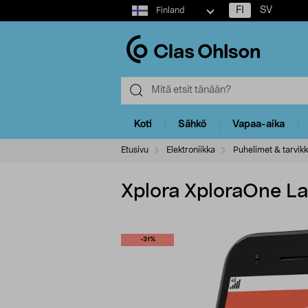
Select
FI
SV
Finland
market
Koti
Sähkö
Vapaa-aika
Etusivu
Elektroniikka
Puhelimet & tarvikk
Xplora XploraOne La
-31%