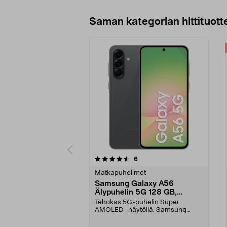
Saman kategorian hittituott
5 viidestä
arvostelut
6
0.0 viidestä
tähdestä
tähdestä
Matkapuhelimet
Samsung Galaxy A56
Älypuhelin 5G 128 GB,
Graphite
Tehokas 5G-puhelin Super
AMOLED -näytöllä. Samsung
Galaxy A56 – 50 MP:n kolmoisk...