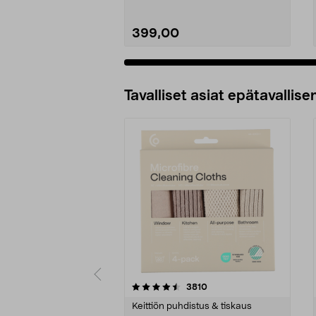
399,00
Tavalliset asiat epätavallisen
5viidestä
4.5viidestä
arvostelut
3810
tähdestä
tähdestä
Keittiön puhdistus & tiskaus