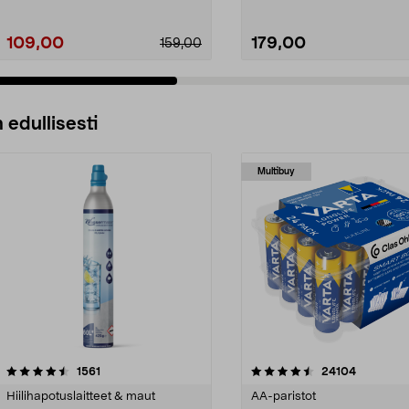
109,00
179,00
159,00
 edullisesti
Multibuy
4.5viidestä
arvostelut
4.5viidestä
arvostelut
1561
24104
tähdestä
Hiilihapotuslaitteet & maut
AA-paristot