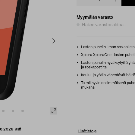
quantity
Myymälän varasto
Hakee varastosaldoa...
Lasten puhelin ilman sosiaalista 
Xplora XploraOne -lasten puhelin 
Lasten puhelin hyväksytyillä yht
ja roskapostilta.
Koulu- ja yötila vähentävät häiriöi
Toimii hyvin ensimmäisenä puh
mukana.
08.2026
asti
Lisätietoja