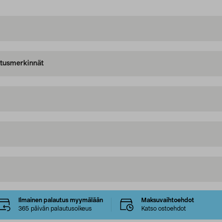
oitusmerkinnät
Ilmainen palautus myymälään
Maksuvaihtoehdot
365 päivän palautusoikeus
Katso ostoehdot