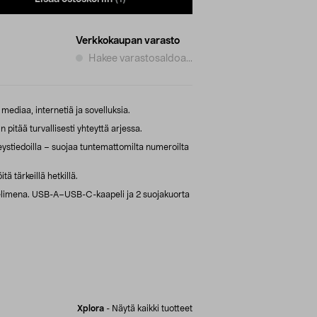
Verkkokaupan varasto
Hakee varastosaldoa...
mediaa, internetiä ja sovelluksia.
pitää turvallisesti yhteyttä arjessa.
eystiedoilla – suojaa tuntemattomilta numeroilta
tä tärkeillä hetkillä.
elimena. USB-A–USB-C-kaapeli ja 2 suojakuorta
Xplora
-
Näytä kaikki tuotteet