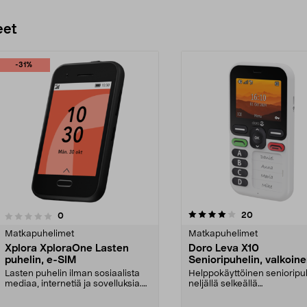
eet
-31%
4.0 viidestä
4.0 viidestä
arvostelut
20
arvostelut
0
tähdestä
Matkapuhelimet
Matkapuhelimet
Xplora XploraOne Lasten
Doro Leva X10
puhelin, e-SIM
Senioripuhelin, valkoin
Lasten puhelin ilman sosiaalista
Helppokäyttöinen senioripu
mediaa, internetiä ja sovelluksia.
neljällä selkeällä
Xplora Xplor...
pikavalintanäppäimellä. GPS