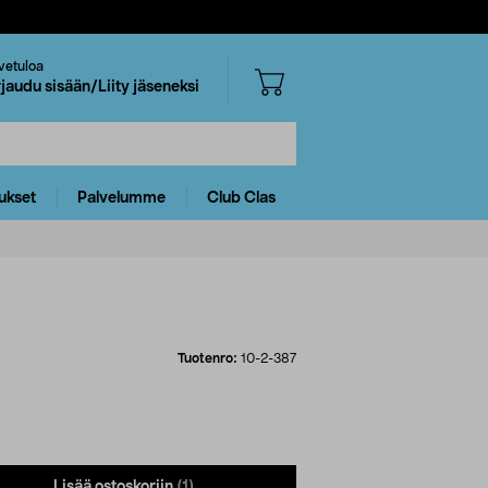
vetuloa
rjaudu sisään/Liity jäseneksi
ukset
Palvelumme
Club Clas
Tuotenro:
10-2-387
Lisää ostoskoriin
(1)