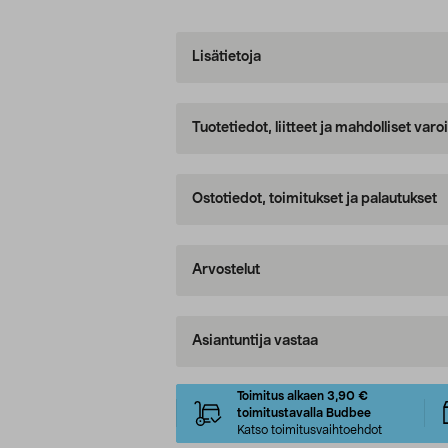
Lisätietoja
Tuotetiedot, liitteet ja mahdolliset var
Ostotiedot, toimitukset ja palautukset
Arvostelut
Asiantuntija vastaa
Toimitus alkaen 3,90 €
toimitustavalla Budbee
Katso toimitusvaihtoehdot