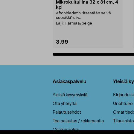
Mikrokuituliina 32 x 31 cm, 4
kpl
Aftonbladetin "itsestään selvä
suosikki" siiv...
Laji:
Harmaa/beige
3,99
Lisää ostoskoriin
Alatunniste
Asiakaspalvelu
Yleisiä k
Yleisiä kysymyksiä
Kirjaudu s
Ota yhteyttä
Unohtuiko
Palautusehdot
Omat tied
Tee palautus / reklamaatio
Tilaushisto
Cookie policy