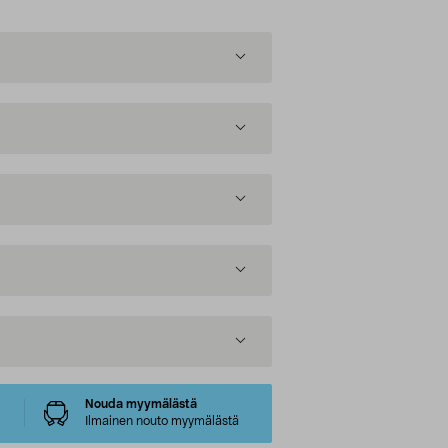
Nouda myymälästä
Ilmainen nouto myymälästä