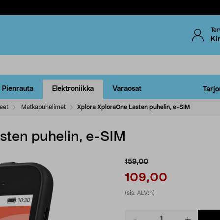
Ter
Ki
Pienrauta
Elektroniikka
Varaosat
Tarjo
eet
Matkapuhelimet
Xplora XploraOne Lasten puhelin, e-SIM
sten puhelin, e-SIM
159,00
109,00
(sis. ALV:n)
Product