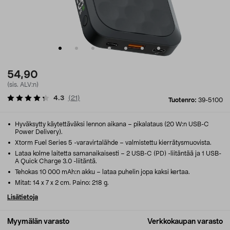
54,90
(sis. ALV:n)
4.3
(
21
)
Tuotenro:
39-5100
Hyväksytty käytettäväksi lennon aikana – pikalataus (20 W:n USB-C
Power Delivery).
Xtorm Fuel Series 5 -varavirtalähde – valmistettu kierrätysmuovista.
Lataa kolme laitetta samanaikaisesti – 2 USB-C (PD) -liitäntää ja 1 USB-
A Quick Charge 3.0 -liitäntä.
Tehokas 10 000 mAh:n akku – lataa puhelin jopa kaksi kertaa.
Mitat: 14 x 7 x 2 cm. Paino: 218 g.
Lisätietoja
Myymälän varasto
Verkkokaupan varasto