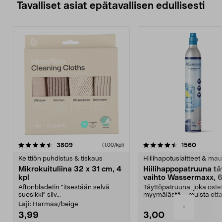
Tavalliset asiat epätavallisen edullisesti
4.5viidestä
arvostelut
4.5viidestä
arvostel
3809
1560
(1,00/kpl)
tähdestä
t
Keittiön puhdistus & tiskaus
Hiilihapotuslaitteet & mau
Mikrokuituliina 32 x 31 cm, 4
Hiilihappopatruuna tä
kpl
vaihto Wassermaxx, 6
Aftonbladetin "itsestään selvä
Täyttöpatruuna, joka ost
suosikki" siiv...
myymälästä – muista ott
patruuna mukaasi m...
Laji:
Harmaa/beige
-
3,99
3,00