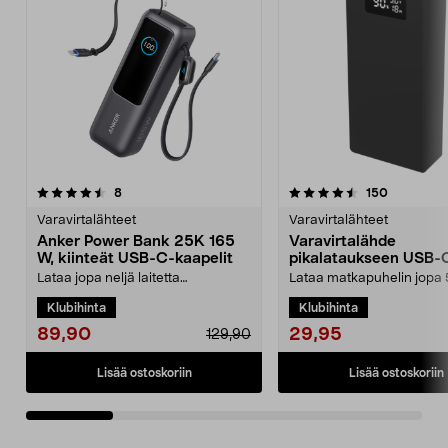
4.5 viidestä
arvostelut
4.5 viidestä
arvostelut
8
150
tähdestä
t
Varavirtalähteet
Varavirtalähteet
Anker Power Bank 25K 165
Varavirtalähde
W, kiinteät USB-C-kaapelit
pikalataukseen USB-
A, 20 000 mAh
Lataa jopa neljä laitetta
Lataa matkapuhelin jopa 
samanaikaisesti 165 W:n
– virtaa koko päiväksi. Te
Klubihinta
Klubihinta
kokonaisteholla. Anker 25 000 ...
varavirtalähde ...
89,90
29,95
129,90
Lisää ostoskoriin
Lisää ostoskoriin