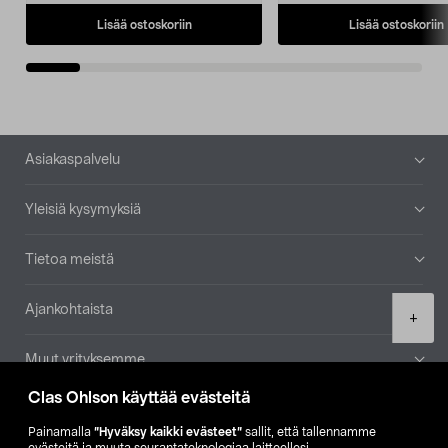
Lisää ostoskoriin
Lisää ostoskoriin
Alatunniste
Asiakaspalvelu
Yleisiä kysymyksiä
Tietoa meistä
Ajankohtaista
Product
+
quantity
Muut yrityksemme
Clas Ohlson käyttää evästeitä
Etsi myymälä
Painamalla
”Hyväksy kaikki evästeet”
sallit, että tallennamme