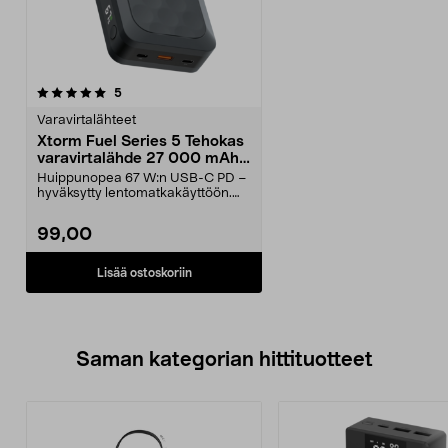
arvostelut
5
Varavirtalähteet
Xtorm Fuel Series 5 Tehokas
varavirtalähde 27 000 mAh
67 W
Huippunopea 67 W:n USB-C PD –
hyväksytty lentomatkakäyttöön.
Xtorm Fuel Series 5...
99,00
Lisää ostoskoriin
Saman kategorian hittituotteet