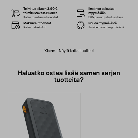
Toimitus alkaen 3,90 €
Ilmainen palautus
toimitustavalla Budbee
myymälään
Katso toimitusvaihtoehdot
365 päivän palautusoikeus
Maksuvaihtoehdot
Nouda myymälästä
Katso ostoehdot
Ilmainen nouto myymälästä
Xtorm
-
Näytä kaikki tuotteet
Haluatko ostaa lisää saman sarjan
tuotteita?