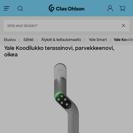
Etusivu
Sähkö
Älykoti & kotiautomaatio
Yale Smart
Yale Koodil
Yale Koodilukko terassinovi, parvekkeenovi,
oikea