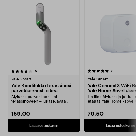
5.0 viidestä
arvostelut
4.5 viidestä
arvostelut
8
2
tähdestä
t
Yale Smart
Yale Smart
Yale Koodilukko terassinovi,
Yale ConnectX WiFi B
parvekkeenovi, oikea
Yale Home Sovellukse
Älylukko parvekkeen- tai
Hallitse älylukkoja ja -laitt
terassinoveen – lukitse/avaa
etäältä Yale Home -sovel
koodilla tai sovelluksen k...
avulla. Yale Co...
159,00
79,50
Lisää ostoskoriin
Lisää ostoskoriin