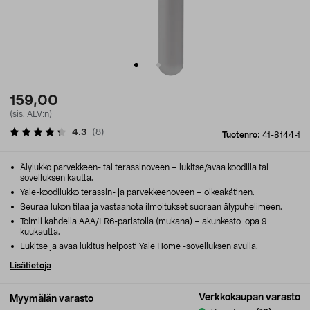
159,00
(sis. ALV:n)
4.3
(
8
)
Tuotenro:
41-8144-1
Älylukko parvekkeen- tai terassinoveen – lukitse/avaa koodilla tai
sovelluksen kautta.
Yale-koodilukko terassin- ja parvekkeenoveen – oikeakätinen.
Seuraa lukon tilaa ja vastaanota ilmoitukset suoraan älypuhelimeen.
Toimii kahdella AAA/LR6-paristolla (mukana) – akunkesto jopa 9
kuukautta.
Lukitse ja avaa lukitus helposti Yale Home -sovelluksen avulla.
Lisätietoja
Verkkokaupan varasto
Myymälän varasto