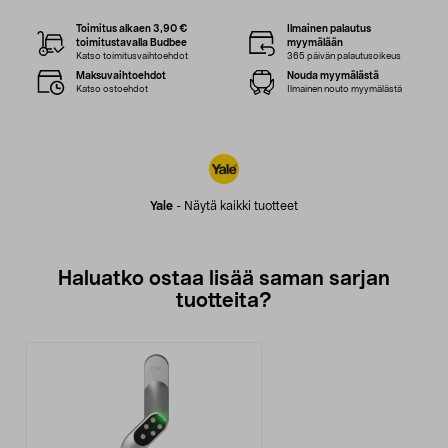
Toimitus alkaen 3,90 €
Ilmainen palautus
toimitustavalla Budbee
myymälään
Katso toimitusvaihtoehdot
365 päivän palautusoikeus
Maksuvaihtoehdot
Nouda myymälästä
Katso ostoehdot
Ilmainen nouto myymälästä
Yale
-
Näytä kaikki tuotteet
Haluatko ostaa lisää saman sarjan
tuotteita?