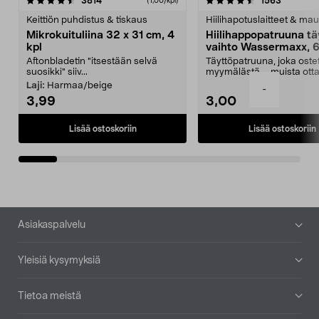
4.5viidestä
arvostelut
4.5viidestä
arvostelu
3814
1563
(1,00/kpl)
tähdestä
t
Keittiön puhdistus & tiskaus
Hiilihapotuslaitteet & mau
Mikrokuituliina 32 x 31 cm, 4
Hiilihappopatruuna tä
kpl
vaihto Wassermaxx, 6
Aftonbladetin "itsestään selvä
Täyttöpatruuna, joka ost
suosikki" siiv...
myymälästä – muista ott
patruuna mukaasi m...
Laji:
Harmaa/beige
-
3,99
3,00
Lisää ostoskoriin
Lisää ostoskoriin
Alatunniste
Asiakaspalvelu
Yleisiä kysymyksiä
Tietoa meistä