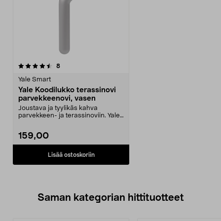
arvostelut
8
Yale Smart
Yale Koodilukko terassinovi
parvekkeenovi, vasen
Joustava ja tyylikäs kahva
parvekkeen- ja terassinoviin. Yale-
koodilukko terassi...
159,00
Lisää ostoskoriin
Saman kategorian hittituotteet