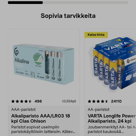
Sopivia tarvikkeita
Katso hinta
4.5viidestä
arvostelut
4.5viidestä
arvostel
496
24110
(0,33/kpl)
tähdestä
t
AAA-paristot
AA-paristot
Alkaliparisto AAA/LR03 18
VARTA Longlife Power
kpl Clas Ohlson
Alkaliparisto, 24 kpl
Paristot sopivat useimpiin
Joutsenmerkityt AA- tai 
paristokäyttöisiin laitteisiin. Kätevä
paristot kaukosää...