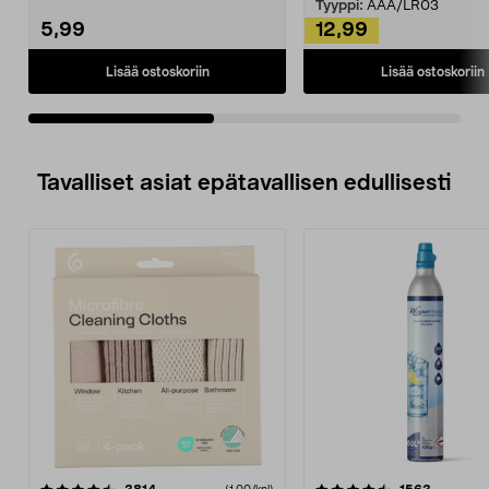
ja helposti av...
Tyyppi:
AAA/LR03
5,99
12,99
Lisää ostoskoriin
Lisää ostoskoriin
Tavalliset asiat epätavallisen edullisesti