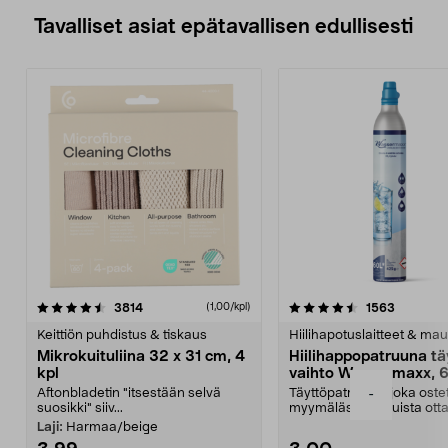
Tavalliset asiat epätavallisen edullisesti
4.5viidestä
arvostelut
4.5viidestä
arvostelu
3814
1563
(1,00/kpl)
tähdestä
t
Keittiön puhdistus & tiskaus
Hiilihapotuslaitteet & mau
Mikrokuituliina 32 x 31 cm, 4
Hiilihappopatruuna tä
kpl
vaihto Wassermaxx, 6
Aftonbladetin "itsestään selvä
Täyttöpatruuna, joka ost
-
suosikki" siiv...
myymälästä – muista ott
patruuna mukaasi m...
Laji:
Harmaa/beige