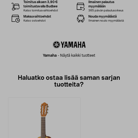
Toimitus alkaen 3,90 €
Ilmainen palautus
toimitustavalla Budbee
myymälään
Katso toimitusvaihtoehdot
365 päivän palautusoikeus
Maksuvaihtoehdot
Nouda myymälästä
Katso ostoehdot
Ilmainen nouto myymälästä
Yamaha
-
Näytä kaikki tuotteet
Haluatko ostaa lisää saman sarjan
tuotteita?