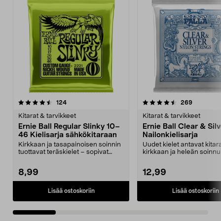
4.5 viidestä
arvostelut
4.5 viidestä
arvostelut
124
269
tähdestä
t
Kitarat & tarvikkeet
Kitarat & tarvikkeet
Ernie Ball Regular Slinky 10–
Ernie Ball Clear & Sil
46 Kielisarja sähkökitaraan
Nailonkielisarja
Kirkkaan ja tasapainoisen soinnin
Uudet kielet antavat kitara
tuottavat teräskielet – sopivat
kirkkaan ja heleän soinnu
moneen eri mus...
Ball Clear & Si...
8,99
12,99
Lisää ostoskoriin
Lisää ostoskoriin