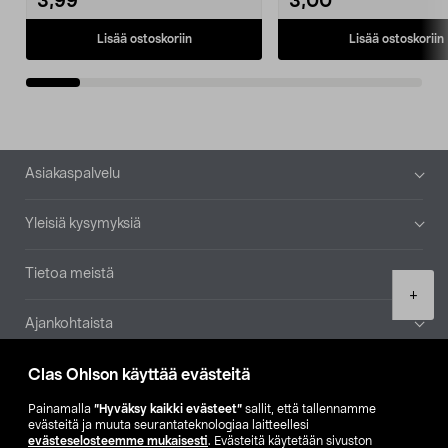
3,99
3,00
Lisää ostoskoriin
Lisää ostoskoriin
Alatunniste
Asiakaspalvelu
Yleisiä kysymyksiä
Tietoa meistä
Product
+
quantity
Ajankohtaista
Clas Ohlson käyttää evästeitä
Muut yrityksemme
Painamalla
”Hyväksy kaikki evästeet”
sallit, että tallennamme
Etsi myymälä
evästeitä ja muuta seurantateknologiaa laitteellesi
evästeselosteemme mukaisesti
. Evästeitä käytetään sivuston