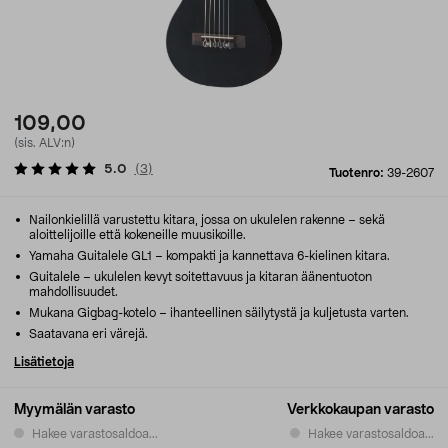
109,00
(sis. ALV:n)
5.0
(
3
)
Tuotenro:
39-2607
Nailonkielillä varustettu kitara, jossa on ukulelen rakenne – sekä
aloittelijoille että kokeneille muusikoille.
Yamaha Guitalele GL1 – kompakti ja kannettava 6-kielinen kitara.
Guitalele – ukulelen kevyt soitettavuus ja kitaran äänentuoton
mahdollisuudet.
Mukana Gigbag-kotelo – ihanteellinen säilytystä ja kuljetusta varten.
Saatavana eri värejä.
Lisätietoja
Myymälän varasto
Verkkokaupan varasto
Hakee varastosaldoa...
Hakee varastosaldoa...