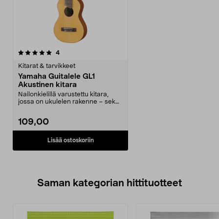
arvostelut
4
Kitarat & tarvikkeet
Yamaha Guitalele GL1
Akustinen kitara
Nailonkielillä varustettu kitara,
jossa on ukulelen rakenne – sekä
aloittelijoil...
109,00
Lisää ostoskoriin
Saman kategorian hittituotteet