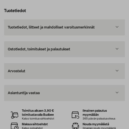
Tuotetiedot
Tuotetiedot, liitteet ja mahdolliset varoitusmerkinnät
Ostotiedot, toimitukset ja palautukset
Arvostelut
Asiantuntija vastaa
Toimitus alkaen 3,90 €
Ilmainen palautus
toimitustavalla Budbee
myymälään
Katso toimitusvaihtoehdot
365 päivän palautusoikeus
Maksuvaihtoehdot
Nouda myymälästä
Katso ostoehdot
Ilmainen nouto myymälästä