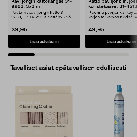
Paviljongin kattokangas 31-
Katto paviljonkiin, jos
9263, 3x3 m
koristekaaret 31-451
Puutarhapaviljongin katto 31-
Pidennä paviljonkisi käytt
9263, TP-GAZ1661. Vettähylkivä
korjaa tai korvaa rikkinäin
polyesteriä. Huom! ...
Puutarhap...
39,95
49,95
Lisää ostoskoriin
Lisää ostoskoriin
Tavalliset asiat epätavallisen edullisesti