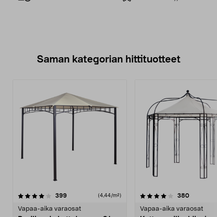
Saman kategorian hittituotteet
4.0 viidestä
arvostelut
5.0 viidestä
arvostelu
399
380
(4,44/m²)
tähdestä
t
Vapaa-aika varaosat
Vapaa-aika varaosat