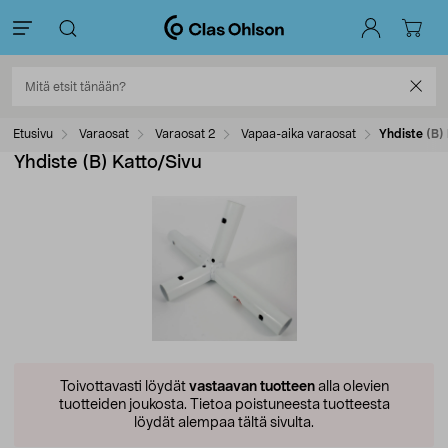
Etusivu
Varaosat
Varaosat 2
Vapaa-aika varaosat
Yhdiste (B)
Yhdiste (B) Katto/Sivu
Toivottavasti löydät
vastaavan tuotteen
alla olevien
tuotteiden joukosta.
Tietoa poistuneesta tuotteesta
löydät alempaa tältä sivulta.