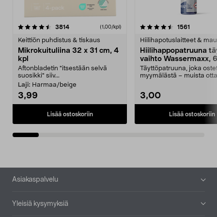
4.5viidestä
arvostelut
4.5viidestä
arvostelu
3814
1561
(1,00/kpl)
tähdestä
t
Keittiön puhdistus & tiskaus
Hiilihapotuslaitteet & mau
Mikrokuituliina 32 x 31 cm, 4
Hiilihappopatruuna tä
kpl
vaihto Wassermaxx, 6
Aftonbladetin "itsestään selvä
Täyttöpatruuna, joka ost
suosikki" siiv...
myymälästä – muista ott
patruuna mukaasi m...
Laji:
Harmaa/beige
3,99
3,00
Lisää ostoskoriin
Lisää ostoskoriin
Alatunniste
Asiakaspalvelu
Yleisiä kysymyksiä