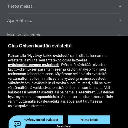
Tietoa meistä
Ajankohtaista
Muut yrityksemme
Clas Ohlson käyttää evästeitä
Etsi myymälä
Painamalla
”Hyväksy kaikki evästeet”
sallit, että tallennamme
evästeitä ja muuta seurantateknologiaa laitteellesi
SE
NO
FI
evästeselosteemme mukaisesti
. Evästeitä käytetään sivuston
käyttökokemuksen parantamiseen ja käytön analysointiin sekä
FI
SV
mainonnan kohdentamiseen. Käytämme neljänlaisia evästeitä:
välttämättömät, toiminnalliset, analyyttiset ja mainosevästeet.
Välttämättömiin evästeisiin ei tarvita suostumustasi, sillä ne ovat
välttämättömiä verkkosivuston sisällön toimimisen kannalta. Voit
halutessasi muuttaa asetuksiasi painamalla
Asetukset
. Evästeiden
hyväksyminen on vapaaehtoista. Voit perua suostumuksesi milloin
vain muuttamalla evästeasetuksiasi, apua saat tarvittaessa
asiakaspalvelustamme.
Club Clas
Ostoehdot
Tietosuojaseloste
Näytä hinnat ilman ALV:a
Tuote on poistunut
Hyväksy kaikki evästeet
Poista kaikki
Tuotenro:
50-8811
Asetukset