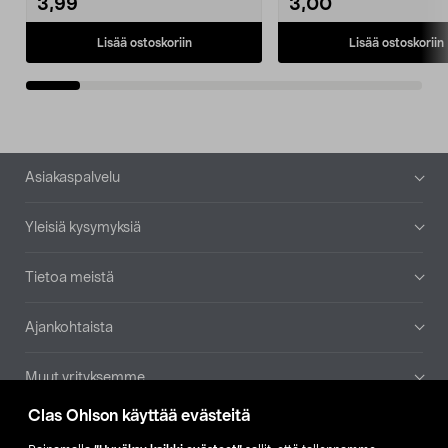
3,99
3,00
Lisää ostoskoriin
Lisää ostoskoriin
Alatunniste
Asiakaspalvelu
Yleisiä kysymyksiä
Tietoa meistä
Ajankohtaista
Muut yrityksemme
Clas Ohlson käyttää evästeitä
Etsi myymälä