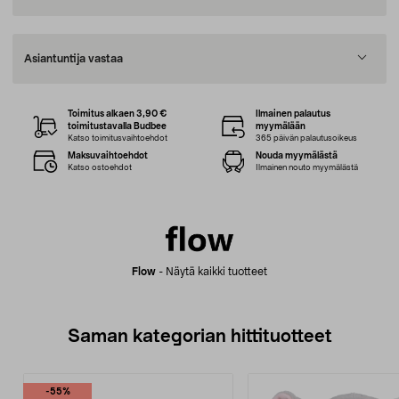
Asiantuntija vastaa
Toimitus alkaen 3,90 €
Ilmainen palautus
toimitustavalla Budbee
myymälään
Katso toimitusvaihtoehdot
365 päivän palautusoikeus
Maksuvaihtoehdot
Nouda myymälästä
Katso ostoehdot
Ilmainen nouto myymälästä
Flow
-
Näytä kaikki tuotteet
Saman kategorian hittituotteet
-55%