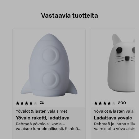
Vastaavia tuotteita
4.0viidestä
arvostelut
4.5viidestä
arvoste
74
200
tähdestä
Yövalot & lasten valaisimet
Yövalot & lasten valais
Yövalo raketti, ladattava
Ladattava yövalo
Pehmeä yövalo silikonia –
Pehmeä ja ihana silikon
valaisee tunnelmallisesti. Kiinteä
valmistettu yövalaisin o
valkoinen valo tai ...
suosikki. Valaisee ...