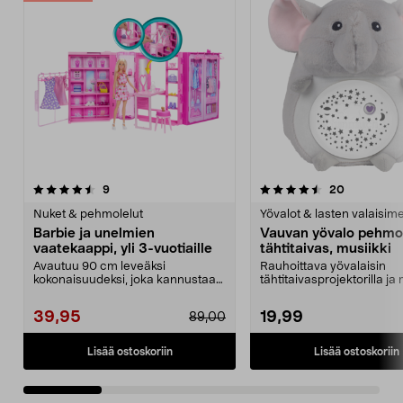
4.5 viidestä
arvostelut
4.5 viidestä
arvostelut
9
20
tähdestä
t
Nuket & pehmolelut
Yövalot & lasten valaisime
Barbie ja unelmien
Vauvan yövalo pehmol
vaatekaappi, yli 3-vuotiaille
tähtitaivas, musiikki
Avautuu 90 cm leveäksi
Rauhoittava yövalaisin
kokonaisuudeksi, joka kannustaa
tähtitaivasprojektorilla ja 
mielikuvituksellisiin lei...
Vauvojen ja laste...
39,95
19,99
89,00
Lisää ostoskoriin
Lisää ostoskoriin