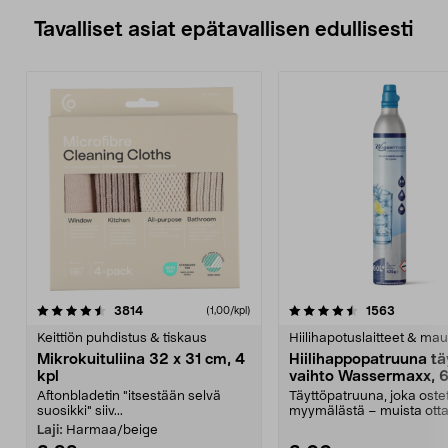
Tavalliset asiat epätavallisen edullisesti
4.5viidestä
arvostelut
4.5viidestä
arvostelu
3814
1563
(1,00/kpl)
tähdestä
t
Keittiön puhdistus & tiskaus
Hiilihapotuslaitteet & mau
Mikrokuituliina 32 x 31 cm, 4
Hiilihappopatruuna tä
kpl
vaihto Wassermaxx, 6
Aftonbladetin "itsestään selvä
Täyttöpatruuna, joka ost
suosikki" siiv...
myymälästä – muista ott
patruuna mukaasi m...
Laji:
Harmaa/beige