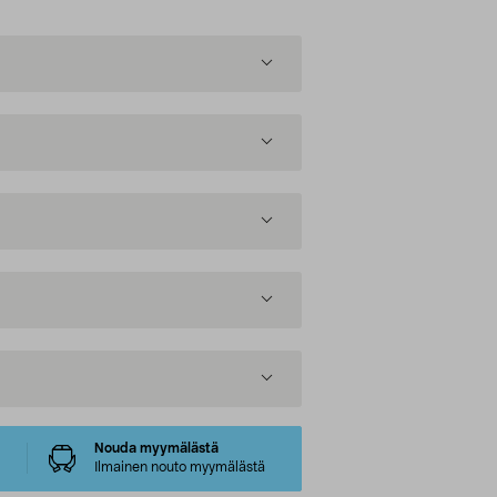
Nouda myymälästä
Ilmainen nouto myymälästä