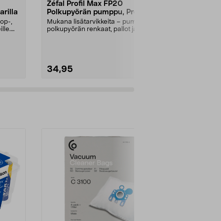
Zéfal Profil Max FP20
Polkupyörä
arilla
Polkupyörän pumppu, Presta,
Pieni ja kätev
Schrader, Dunlop
markkinoiden 
op-,
Mukana lisätarvikkeita – pumppaa
venttiiliin. Hel
lle.
polkupyörän renkaat, pallot ja
ilmapatjat. Ergo...
34,95
6,99