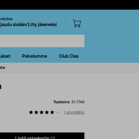
vetuloa
rjaudu sisään/Liity jäseneksi
ukset
Palvelumme
Club Clas
sta
a
Tuotenro:
31-7746
1
arvostelu
Lisää ostoskoriin
(1)