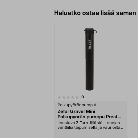
Haluatko ostaa lisää saman 
4.5viidestä
arvostelut
0
0 viidestä
tähdestä
tähdestä
Polkupyöränpumput
Zéfal Gravel Mini
Polkupyörän pumppu Presta,
renkaan leveys 35–47 mm
Joustava Z-Turn-liitäntä – suojaa
venttiiliä taipumiselta ja vaurioilta.
Zéfal G...