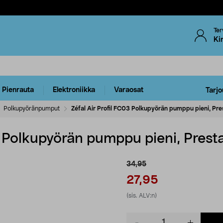
Ter
Ki
Pienrauta
Elektroniikka
Varaosat
Tarjo
Polkupyöränpumput
Zéfal Air Profil FC03 Polkupyörän pumppu pieni, Pre
3 Polkupyörän pumppu pieni, Prest
34,95
27,95
(sis. ALV:n)
Product