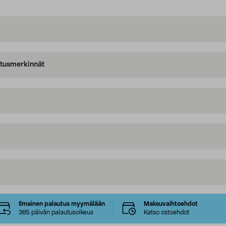
oitusmerkinnät
Ilmainen palautus myymälään
Maksuvaihtoehdot
365 päivän palautusoikeus
Katso ostoehdot