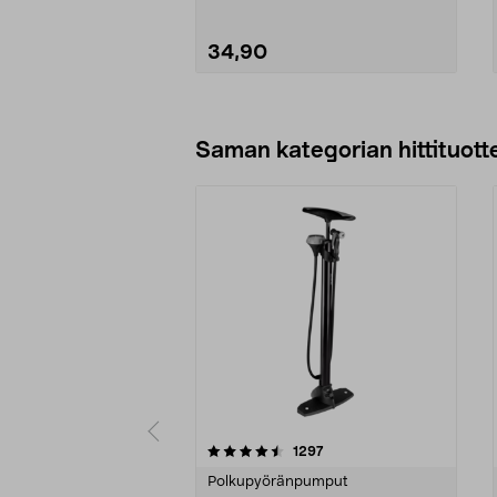
34,90
Lisää ostoskoriin
Saman kategorian hittituott
5 viidestä
4.0 viidestä
arvostelut
1297
tähdestä
tähdestä
Polkupyöränpumput