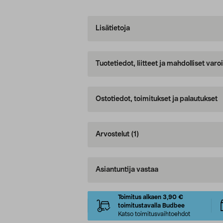
Lisätietoja
Tuotetiedot, liitteet ja mahdolliset var
Ostotiedot, toimitukset ja palautukset
Arvostelut
(1)
Asiantuntija vastaa
Toimitus alkaen 3,90 €
toimitustavalla Budbee
Katso toimitusvaihtoehdot