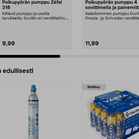
Polkupyörän pumppu Zéfal
Polkupyörän pumppu 4
318
sovittimella ja painemitt
Kätevä pumppu ja useita
Kaksitoiminen pumppu Dunl
tarvikkeita. Sovitin eri venttiileihin.
Presta- ja Schrader-venttiilei
Sopii myös ilmat...
Pieni, kannetta...
9,99
11,99
 edullisesti
Multibuy