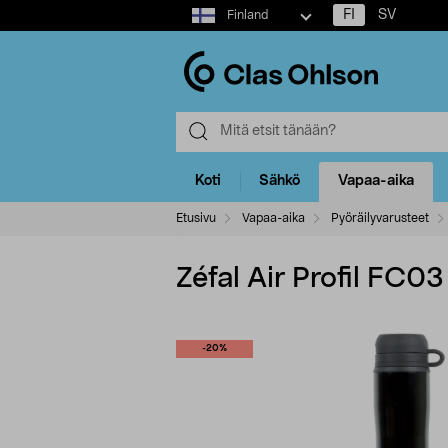
Select
FI
SV
Finland
market
Koti
Sähkö
Vapaa-aika
Etusivu
Vapaa-aika
Pyöräilyvarusteet
Zéfal Air Profil FC0
-20%