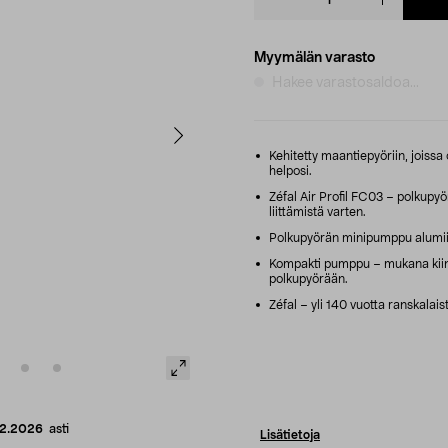
quantity
Myymälän varasto
Hakee varastosaldoa...
Kehitetty maantiepyöriin, joissa 
helposi.
Zéfal Air Profil FC03 – polkupy
liittämistä varten.
Polkupyörän minipumppu alumiini
Kompakti pumppu – mukana kiinni
polkupyörään.
Zéfal – yli 140 vuotta ranskalai
12.2026
asti
Lisätietoja