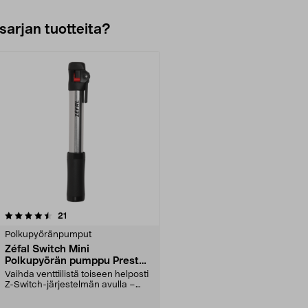
sarjan tuotteita?
arvostelut
21
Polkupyöränpumput
Zéfal Switch Mini
Polkupyörän pumppu Presta,
Schrader ja Dunlop
Vaihda venttiilistä toiseen helposti
Z-Switch-järjestelmän avulla –
yhteensopiva...