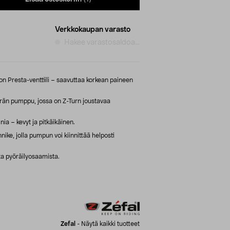
Verkkokaupan varasto
Hakee varastosaldoa...
on Presta-venttiili – saavuttaa korkean paineen
örän pumppu, jossa on Z-Turn joustavaa
a – kevyt ja pitkäikäinen.
ke, jolla pumpun voi kiinnittää helposti
sta pyöräilyosaamista.
Zefal
-
Näytä kaikki tuotteet