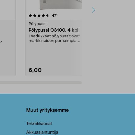
4.5viidestä
arvostelut
4.5
471
6
tähdestä
tähdestä
Pölypussit
Kierrätys & ro
Pölypussi C3100, 4 kpl
Roskapussi,
kahvat, 30 l
Laadukkaat pölypussit ovat
markkinoiden parhaimpia.
A-
Testivoittaja 
Kestävä, jopa 50 % suurempi ...
roskapussi u
Roskapussi, jo
6,00
2,00
Lisää ostoskoriin
Lisää
Muut yrityksemme
Tekniikkaosat
Akkuasiantuntija