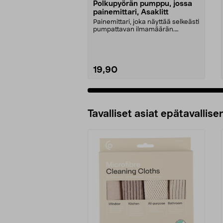
Polkupyörän pumppu, jossa
painemittari, Asaklitt
Painemittari, joka näyttää selkeästi
pumpattavan ilmamäärän.
Presta-, Schrader- ...
19,90
Tavalliset asiat epätavallisen