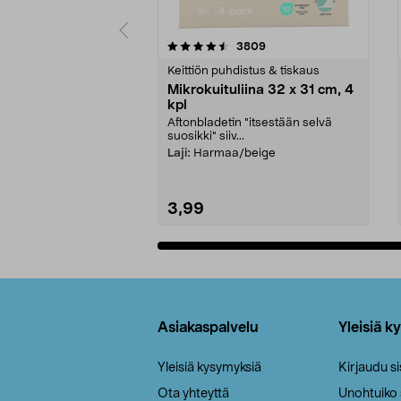
5viidestä
4.5viidestä
arvostelut
3809
tähdestä
tähdestä
Keittiön puhdistus & tiskaus
Mikrokuituliina 32 x 31 cm, 4
kpl
Aftonbladetin "itsestään selvä
suosikki" siiv...
Laji:
Harmaa/beige
3,99
Lisää ostoskoriin
Alatunniste
Asiakaspalvelu
Yleisiä k
Yleisiä kysymyksiä
Kirjaudu s
Ota yhteyttä
Unohtuiko