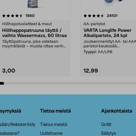
4.5viidestä
arvostelut
4.5viidestä
arvostelut
1560
24101
tähdestä
Hiilihapotuslaitteet & maut
AA-paristot
Hiilihappopatruuna täyttö /
VARTA Longlife Power
vaihto Wassermaxx, 60 litraa
Alkaliparisto, 24 kpl
Täyttöpatruuna, joka ostetaan
Joutsenmerkityt AA- tai AA
myymälästä – muista ottaa vanha
paristot kaukosää...
patruuna mukaasi m...
Tyyppi:
AA/LR6
3,00
12,99
Lisää ostoskoriin
Lisää ostoskoriin
ysymyksiä
Tietoa meistä
Ajankohtaista
isään/Rekisteröidy
Tietoa meistä
Grillit
 salasana?
Uutishuone
Säilytys