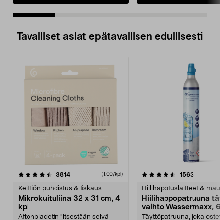
Tavalliset asiat epätavallisen edullisesti
4.5viidestä
arvostelut
4.5viidestä
arvostelu
3814
1563
(1,00/kpl)
tähdestä
t
Keittiön puhdistus & tiskaus
Hiilihapotuslaitteet & mau
Mikrokuituliina 32 x 31 cm, 4
Hiilihappopatruuna tä
kpl
vaihto Wassermaxx, 6
Aftonbladetin "itsestään selvä
Täyttöpatruuna, joka ost