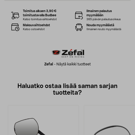
Toimitus alkaen 3,90 €
Ilmainen palautus
toimitustavalla Budbee
myymälään
Katso toimitusvaihtoehdot
365 päivän palautusoikeus
Maksuvaihtoehdot
Nouda myymälästä
Katso ostoehdot
Ilmainen nouto myymälästä
Zefal
-
Näytä kaikki tuotteet
Haluatko ostaa lisää saman sarjan
tuotteita?