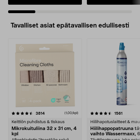
Tavalliset asiat epätavallisen edullisesti
4.5viidestä
arvostelut
4.5viidestä
arvostelu
3814
1561
(1,00/kpl)
tähdestä
t
Keittiön puhdistus & tiskaus
Hiilihapotuslaitteet & mau
Mikrokuituliina 32 x 31 cm, 4
Hiilihappopatruuna tä
kpl
vaihto Wassermaxx, 6