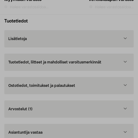
Hakee varastosaldoa...
Hakee varastosaldoa...
Tuotetiedot
Lisätietoja
Tuotetiedot, liitteet ja mahdolliset varoitusmerkinnät
Ostotiedot, toimitukset ja palautukset
Arvostelut
(1)
Asiantuntija vastaa