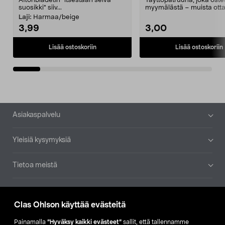
Aftonbladetin "itsestään selvä
Täyttöpatruuna, joka ost
suosikki" siiv...
myymälästä – muista ott
patruuna mukaasi m...
Laji:
Harmaa/beige
3,99
3,00
Lisää ostoskoriin
Lisää ostoskoriin
Alatunniste
Asiakaspalvelu
Yleisiä kysymyksiä
Tietoa meistä
Ajankohtaista
Clas Ohlson käyttää evästeitä
Muut yrityksemme
Painamalla
”Hyväksy kaikki evästeet”
sallit, että tallennamme