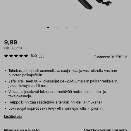
9,99
(sis. ALV:n)
5.0
(
1
)
Tuotenro:
31-7752-2
Tehokas ja helposti asennettava suoja likaa ja vesiroiskeita vastaan
nuorten polkupyöriin.
Zefal Trail Teen 60 – lokasuojat 24–26-tuumaisiin pyöränrenkaisiin,
joiden leveys on 55 mm.
Vakaat ja joustavat lokasuojat kestävää materiaalia – etu- ja
takalokasuoja.
Helppo kiinnittää säädettävillä teräskiinnikkeillä (mukana).
Lokasuojat sopivat sekä levy- että vannejarrullisiin pyöriin.
Lisätietoja
Myymälän varasto
Verkkokaupan varasto