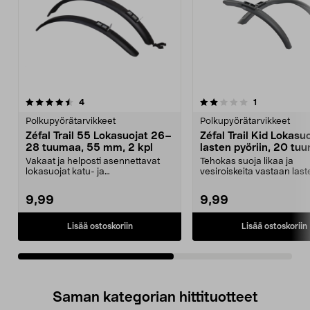
2.0viidestä
arvostelut
4.0viidestä
arvostelut
4
1
tähdestä
t
Polkupyörätarvikkeet
Polkupyörätarvikkeet
Zéfal Trail 55 Lokasuojat 26–
Zéfal Trail Kid Lokasu
28 tuumaa, 55 mm, 2 kpl
lasten pyöriin, 20 tu
45 mm, 2 kpl
Vakaat ja helposti asennettavat
Tehokas suoja likaa ja
lokasuojat katu- ja
vesiroiskeita vastaan last
maastopyöräilyyn. Zéfal Trai...
ja taittuviin polkupy...
9,99
9,99
Lisää ostoskoriin
Lisää ostoskoriin
Saman kategorian hittituotteet