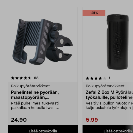
-25%
4.0 viidestä
arvostelut
4.0 viidestä
arvostelut
63
1
tähdestä
t
Polkupyörätarvikkeet
Polkupyörätarvikkeet
Puhelinteline pyörään,
Zefal Z Box M Pyöräl
maastopyörään,
työkaluille, pullotelin
sähköpotkulautaan,
0,6 l
Pitää puhelimesi tukevasti
Vesitiivis, pullon muotoin
yleismalli
paikallaan helpolla twist-
kuljetuskotelo työkalujen 
lukituksella. Puhelinteline...
pienten tavaroiden säi...
24,90
5,99
Lisää ostoskoriin
Lisää ostoskoriin