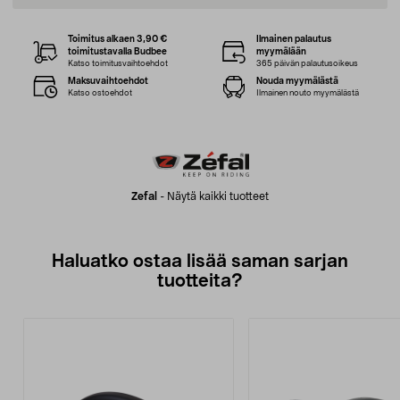
Toimitus alkaen 3,90 €
Ilmainen palautus
toimitustavalla Budbee
myymälään
Katso toimitusvaihtoehdot
365 päivän palautusoikeus
Maksuvaihtoehdot
Nouda myymälästä
Katso ostoehdot
Ilmainen nouto myymälästä
Zefal
-
Näytä kaikki tuotteet
Haluatko ostaa lisää saman sarjan
tuotteita?