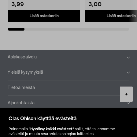
3,99
3,00
Lisää ostoskoriin
Lisää ostoskoriin
Alatunniste
Asiakaspalvelu
Yleisiä kysymyksiä
Tietoa meistä
Product
+
quantity
Ajankohtaista
Clas Ohlson käyttää evästeitä
Muut yrityksemme
Painamalla
”Hyväksy kaikki evästeet”
sallit, että tallennamme
Etsi myymälä
evästeitä ja muuta seurantateknologiaa laitteellesi