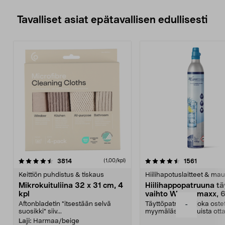
Tavalliset asiat epätavallisen edullisesti
4.5viidestä
arvostelut
4.5viidestä
arvostelu
3814
1561
(1,00/kpl)
tähdestä
t
Keittiön puhdistus & tiskaus
Hiilihapotuslaitteet & mau
Mikrokuituliina 32 x 31 cm, 4
Hiilihappopatruuna tä
kpl
vaihto Wassermaxx, 6
Aftonbladetin "itsestään selvä
Täyttöpatruuna, joka ost
-
suosikki" siiv...
myymälästä – muista ott
patruuna mukaasi m...
Laji:
Harmaa/beige