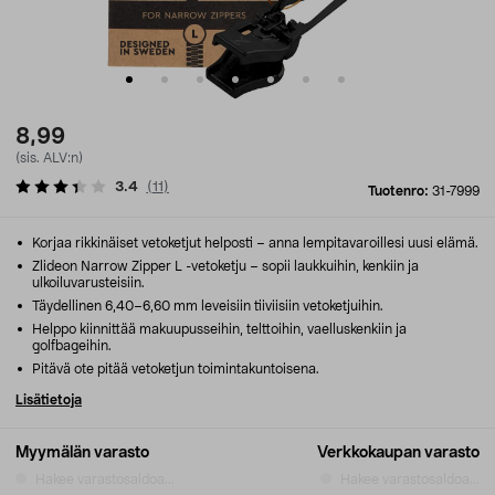
8,99
(sis. ALV:n)
3.4
(
11
)
Tuotenro:
31-7999
Korjaa rikkinäiset vetoketjut helposti – anna lempitavaroillesi uusi elämä.
Zlideon Narrow Zipper L -vetoketju – sopii laukkuihin, kenkiin ja
ulkoiluvarusteisiin.
Täydellinen 6,40–6,60 mm leveisiin tiiviisiin vetoketjuihin.
Helppo kiinnittää makuupusseihin, telttoihin, vaelluskenkiin ja
golfbageihin.
Pitävä ote pitää vetoketjun toimintakuntoisena.
Lisätietoja
Myymälän varasto
Verkkokaupan varasto
Hakee varastosaldoa...
Hakee varastosaldoa...