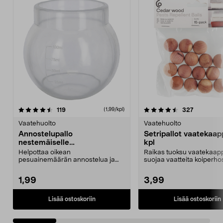
4.5 viidestä
arvostelut
4.5 viidestä
arvostelut
119
327
(1,99/kpl)
tähdestä
t
Vaatehuolto
Vaatehuolto
Annostelupallo
Setripallot vaatekaapp
nestemäiselle
kpl
pyykinpesuaineelle, 110 ml
Helpottaa oikean
Raikas tuoksu vaatekaapp
pesuainemäärän annostelua ja
suojaa vaatteita koiperhos
vähentää roiskeiden riskiä.
muilta tuholaisi...
Annost...
1,99
3,99
Lisää ostoskoriin
Lisää ostoskoriin