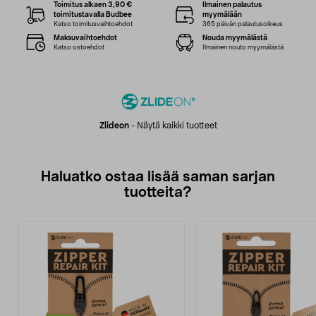
Toimitus alkaen 3,90 €
Ilmainen palautus
toimitustavalla Budbee
myymälään
Katso toimitusvaihtoehdot
365 päivän palautusoikeus
Maksuvaihtoehdot
Nouda myymälästä
Katso ostoehdot
Ilmainen nouto myymälästä
Zlideon
-
Näytä kaikki tuotteet
Haluatko ostaa lisää saman sarjan
tuotteita?