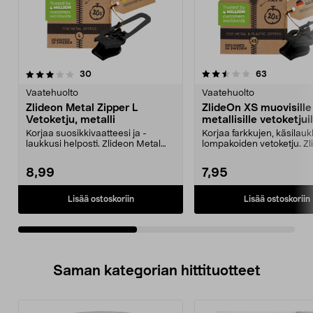
2.5viidestä
arvostelut
3.5viidestä
arvostelut
30
63
tähdestä
t
Vaatehuolto
Vaatehuolto
Zlideon Metal Zipper L
ZlideOn XS muovisille
Vetoketju, metalli
metallisille vetoketjuil
Korjaa suosikkivaatteesi ja -
Korjaa farkkujen, käsilauk
laukkusi helposti. Zlideon Metal
lompakoiden vetoketju. Z
Zipper L – kestävä...
vedin vetoketj...
8,99
7,95
Lisää ostoskoriin
Lisää ostoskoriin
Saman kategorian hittituotteet