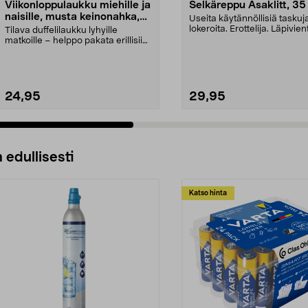
Viikonloppulaukku miehille ja
Selkäreppu Asaklitt, 35 
naisille, musta keinonahka,
Useita käytännöllisiä taskuja
40 l
lokeroita. Erottelija. Läpivien
Tilava duffelilaukku lyhyille
kuulokk...
matkoille – helppo pakata erillisiin
lokeroihin. V...
24,95
29,95
 edullisesti
Katso hinta