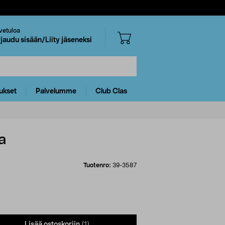
vetuloa
rjaudu sisään/Liity jäseneksi
ukset
Palvelumme
Club Clas
a
Tuotenro:
39-3587
Lisää ostoskoriin
(1)