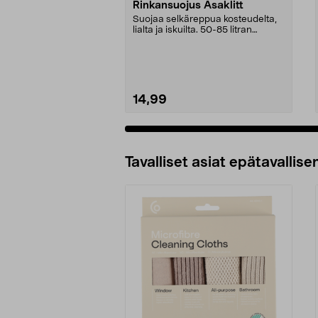
Rinkansuojus Asaklitt
Suojaa selkäreppua kosteudelta,
lialta ja iskuilta. 50-85 litran
selkäreppuihin....
14,99
Tavalliset asiat epätavallisen