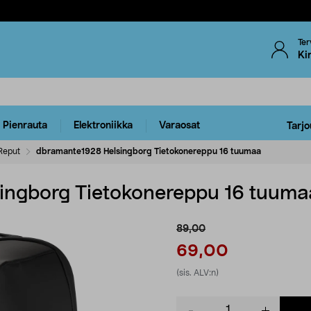
Ter
Ki
Pienrauta
Elektroniikka
Varaosat
Tarjo
Reput
dbramante1928 Helsingborg Tietokonereppu 16 tuumaa
ingborg Tietokonereppu 16 tuuma
89,00
69,00
(sis. ALV:n)
Product