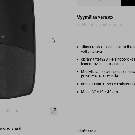
quantity
Myymälän varasto
Hakee varastosaldoa...
Tilava reppu, jossa tasku vaihtov
vettä hylkivä.
dbramante1928 Helsingborg -tie
kannettaville tietokoneille.
Miellyttävä tietokonereppu, jossa 
puhelimelle ja laturille.
Kannettavan reppu valmistettu ki
Mitat: 30 x 19 x 42 cm.
12.2026
asti
Lisätietoja