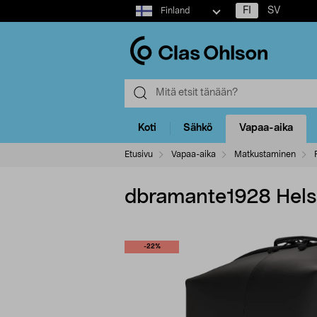
Select
FI
SV
Finland
market
Koti
Sähkö
Vapaa-aika
Etusivu
Vapaa-aika
Matkustaminen
dbramante1928 Hels
-22%