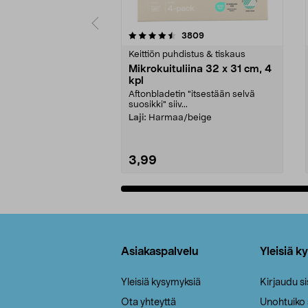
5viidestä
4.5viidestä
arvostelut
3809
tähdestä
tähdestä
Keittiön puhdistus & tiskaus
Mikrokuituliina 32 x 31 cm, 4
kpl
Aftonbladetin "itsestään selvä
suosikki" siiv...
Laji:
Harmaa/beige
3,99
Lisää ostoskoriin
Alatunniste
Asiakaspalvelu
Yleisiä k
Yleisiä kysymyksiä
Kirjaudu s
Ota yhteyttä
Unohtuiko