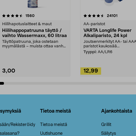
4.5viidestä
arvostelut
4.5viidestä
arvostelut
1560
24101
tähdestä
Hiilihapotuslaitteet & maut
AA-paristot
Hiilihappopatruuna täyttö /
VARTA Longlife Power
vaihto Wassermaxx, 60 litraa
Alkaliparisto, 24 kpl
Täyttöpatruuna, joka ostetaan
Joutsenmerkityt AA- tai AA
myymälästä – muista ottaa vanha
paristot kaukosää...
patruuna mukaasi m...
Tyyppi:
AA/LR6
3,00
12,99
Lisää ostoskoriin
Lisää ostoskoriin
ysymyksiä
Tietoa meistä
Ajankohtaista
isään/Rekisteröidy
Tietoa meistä
Grillit
 salasana?
Uutishuone
Säilytys