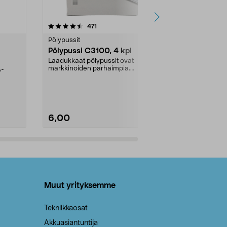
4.5viidestä
arvostelut
4.5
471
6
tähdestä
tähdestä
Pölypussit
Kierrätys & ro
Pölypussi C3100, 4 kpl
Roskapussi,
kahvat, 30 l
Laadukkaat pölypussit ovat
markkinoiden parhaimpia.
A-
Testivoittaja 
Kestävä, jopa 50 % suurempi ...
roskapussi u
Roskapussi, jo
6,00
2,00
Lisää ostoskoriin
Lisää
Muut yrityksemme
Tekniikkaosat
Akkuasiantuntija