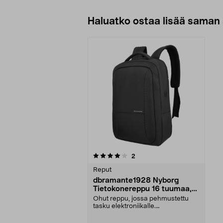
Haluatko ostaa lisää saman 
0viidestä
arvostelut
2
tähdestä
Reput
dbramante1928 Nyborg
Tietokonereppu 16 tuumaa,
Dark Grey
Ohut reppu, jossa pehmustettu
tasku elektroniikalle.
dbramante1928 Nyborg -läppä...