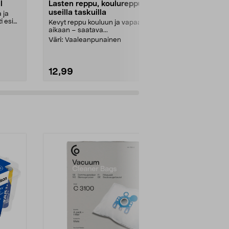
l
Lasten reppu, koulureppu
Golla Orion
useilla taskuilla
vedenpitävä
 ja
ti esim.
Kevyt reppu kouluun ja vapaa-
Mukava 15,6
aikaan – saatava...
tietokonereppu
Väri:
Vaaleanpunainen
Väri:
Vihreä
12,99
37,95