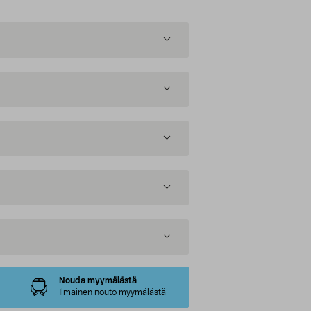
Nouda myymälästä
Ilmainen nouto myymälästä