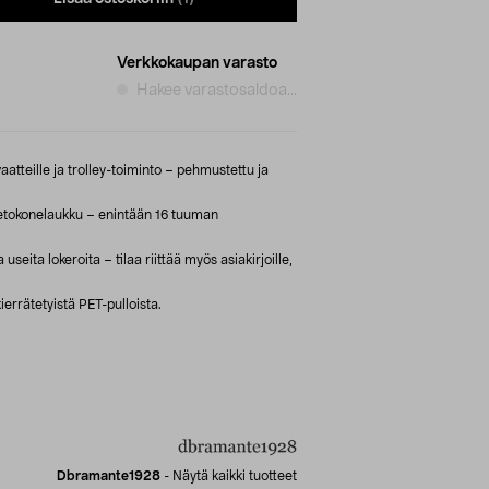
Verkkokaupan varasto
Hakee varastosaldoa...
aatteille ja trolley-toiminto – pehmustettu ja
tokonelaukku – enintään 16 tuuman
useita lokeroita – tilaa riittää myös asiakirjoille,
errätetyistä PET-pulloista.
Dbramante1928
-
Näytä kaikki tuotteet