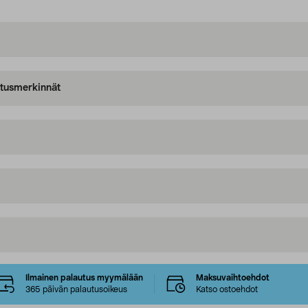
oitusmerkinnät
Ilmainen palautus myymälään
Maksuvaihtoehdot
365 päivän palautusoikeus
Katso ostoehdot