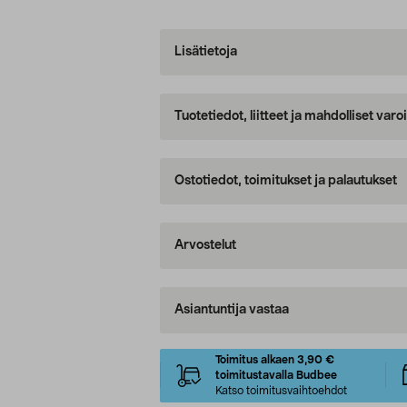
Lisätietoja
Tuotetiedot, liitteet ja mahdolliset var
Ostotiedot, toimitukset ja palautukset
Arvostelut
Asiantuntija vastaa
Toimitus alkaen 3,90 €
toimitustavalla Budbee
Katso toimitusvaihtoehdot