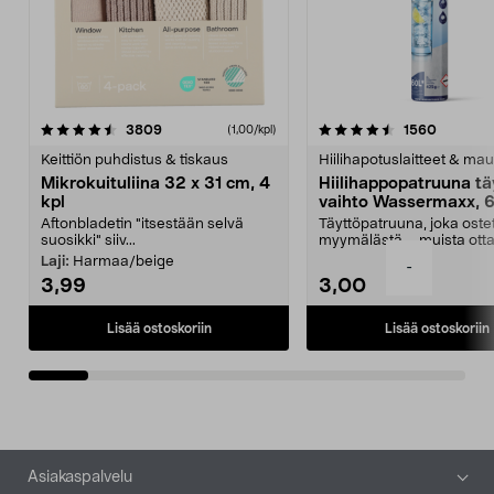
4.5viidestä
arvostelut
4.5viidestä
arvostel
3809
1560
(1,00/kpl)
tähdestä
t
Keittiön puhdistus & tiskaus
Hiilihapotuslaitteet & mau
Mikrokuituliina 32 x 31 cm, 4
Hiilihappopatruuna tä
kpl
vaihto Wassermaxx, 6
Aftonbladetin "itsestään selvä
Täyttöpatruuna, joka ost
suosikki" siiv...
myymälästä – muista ott
patruuna mukaasi m...
Laji:
Harmaa/beige
-
3,99
3,00
Lisää ostoskoriin
Lisää ostoskoriin
Alatunniste
Asiakaspalvelu