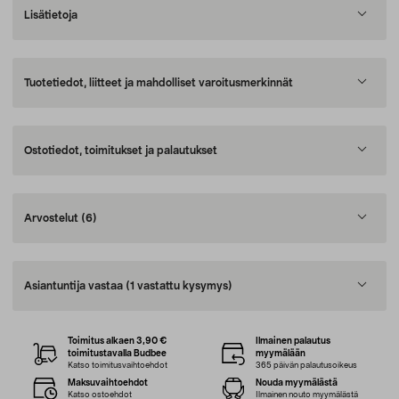
Lisätietoja
Tuotetiedot, liitteet ja mahdolliset varoitusmerkinnät
Ostotiedot, toimitukset ja palautukset
Arvostelut
(6)
Asiantuntija vastaa
(1 vastattu kysymys)
Toimitus alkaen 3,90 €
Ilmainen palautus
toimitustavalla Budbee
myymälään
Katso toimitusvaihtoehdot
365 päivän palautusoikeus
Maksuvaihtoehdot
Nouda myymälästä
Katso ostoehdot
Ilmainen nouto myymälästä