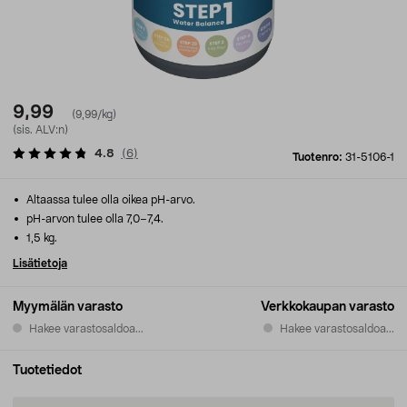
9,99
(9,99/kg)
(sis. ALV:n)
4.8
(
6
)
Tuotenro:
31-5106-1
Altaassa tulee olla oikea pH-arvo.
pH-arvon tulee olla 7,0−7,4.
1,5 kg.
Lisätietoja
Myymälän varasto
Verkkokaupan varasto
Hakee varastosaldoa...
Hakee varastosaldoa...
Tuotetiedot