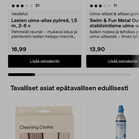
3.5 viidestä
arvostelut
4.0 viidestä
arvostelut
31
11
tähdestä
t
Vesilelut
Uima-altaat & altaan puh
Lasten uima-allas pyöreä, 1,5
Swim & Fun Metal Out
m, 2-6 v
stabilointiaine uima-al
Pehmeät reunat – mukava istua ja
Kalkin nopea ja tehokas p
pientenkin lasten helppo mennä
uima-altaasta – ilman tyh
altaaseen. Pyöre...
Swim & Fun Met...
16,99
13,90
Lisää ostoskoriin
Lisää ostoskoriin
Tavalliset asiat epätavallisen edullisesti