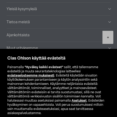
Yleisiä kysymyksiä
Tietoa meistä
Ajankohtaista
Product
+
quantity
Muut yrityksemme
Clas Ohlson käyttää evästeitä
Etsi myymälä
Painamalla
”Hyväksy kaikki evästeet”
sallit, että tallennamme
evästeitä ja muuta seurantateknologiaa laitteellesi
SE
NO
FI
evästeselosteemme mukaisesti
. Evästeitä käytetään sivuston
käyttökokemuksen parantamiseen ja käytön analysointiin sekä
FI
SV
mainonnan kohdentamiseen. Käytämme neljänlaisia evästeitä:
välttämättömät, toiminnalliset, analyyttiset ja mainosevästeet.
Välttämättömiin evästeisiin ei tarvita suostumustasi, sillä ne ovat
välttämättömiä verkkosivuston sisällön toimimisen kannalta. Voit
halutessasi muuttaa asetuksiasi painamalla
Asetukset
. Evästeiden
hyväksyminen on vapaaehtoista. Voit perua suostumuksesi milloin
vain muuttamalla evästeasetuksiasi, apua saat tarvittaessa
asiakaspalvelustamme.
Club Clas
Ostoehdot
Tietosuojaseloste