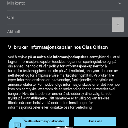
Min konto
Om
Product
+
quantity
Aktuelt
Våre selskaper
Vi bruker informasjonskapsler hos Clas Ohlson
Ved å trykke på
«Godta alle informasjonskapsler»
samtykker du i at vi
Finn din butikk
lagrer informasjonskapsler (cookies) og annen sporingsteknologi på
din enhet i henhold til vår
policy for informasjonskapsler
for å
forbedre brukeropplevelsen din på vårt nettsted, analysere bruken av
SE
NO
FI
nettstedet og for å tilpasse våre markedsføringstiltak. Vi bruker fire
typer informasjonskapsler: nødvendige, funksjonelle, analytiske og
annonserelaterte. For nødvendige informasjonskapsler er det ikke noe
krav om samtykke, ettersom de er nødvendige for at nettstedet skal
fungere. Hvis du istedenfor ønsker å skreddersy dine valg, kan du
trykke på
«Innstillinger»
. Ditt samtykke er frivillig og kan trekkes
tilbake når som helst ved å endre dine innstillinger for
informasjonskapsler eller kontakte oss for veiledning.
Privacy statement
Medlemsvilkår
Kjøpsvilkår
For bedrifter
Endre til priser ekskl. moms
Godta alle informasjonskapsler
Avvis alle
Legg i handlekurv
(1)
Innstillinger