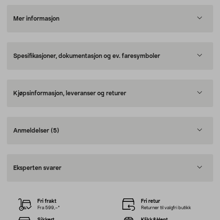
Mer informasjon
Spesifikasjoner, dokumentasjon og ev. faresymboler
Kjøpsinformasjon, leveranser og returer
Anmeldelser
(5)
Eksperten svarer
Fri frakt
Fri retur
Fra 599,–*
Returner til valgfri butikk
Sikkert
Klikk&Hent