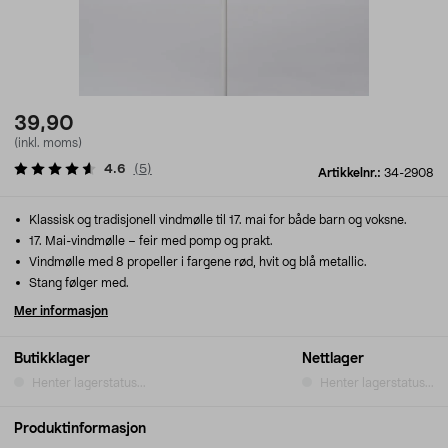
39,90
(inkl. moms)
4.6
(
5
)
Artikkelnr.:
34-2908
Klassisk og tradisjonell vindmølle til 17. mai for både barn og voksne.
17. Mai-vindmølle – feir med pomp og prakt.
Vindmølle med 8 propeller i fargene rød, hvit og blå metallic.
Stang følger med.
Mer informasjon
Butikklager
Nettlager
Henter lagerstatus...
Henter lagerstatus...
Produktinformasjon