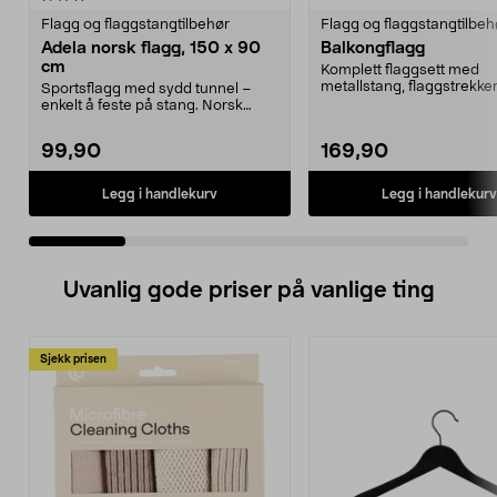
Flagg og flaggstangtilbehør
Flagg og flaggstangtilbeh
Adela norsk flagg, 150 x 90
Balkongflagg
cm
Komplett flaggsett med
metallstang, flaggstrekker
Sportsflagg med sydd tunnel –
toppkule, veggfeste og fl
enkelt å feste på stang. Norsk
flagg til kamper, V...
99,90
169,90
Legg i handlekurv
Legg i handlekurv
Uvanlig gode priser på vanlige ting
Sjekk prisen