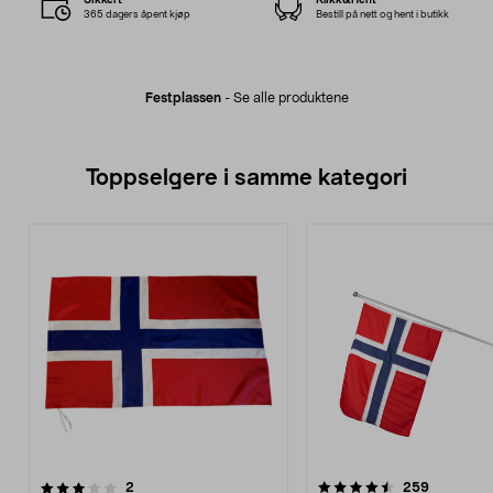
365 dagers åpent kjøp
Bestill på nett og hent i butikk
Festplassen
-
Se alle produktene
Toppselgere i samme kategori
4.5 av 5 stjerner
anmeldelser
4.5 av 5 stjerner
anmeldels
2
259