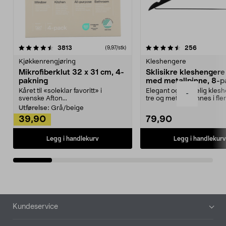
4.5av 5 stjerner
anmeldelser
4.5av 5 stjerner
anmeldels
3813
256
(9,97/stk)
Kjøkkenrengjøring
Kleshengere
Mikrofiberklut 32 x 31 cm, 4-
Sklisikre kleshengere 
pakning
med metallpinne, 8-p
Kåret til «soleklar favoritt» i
Elegant og skikkelig kles
-
svenske Afton...
tre og metall – finnes i fle
Kleshe...
Utførelse:
Grå/beige
39,90
79,90
Legg i handlekurv
Legg i handlekurv
Bunntekst
Kundeservice