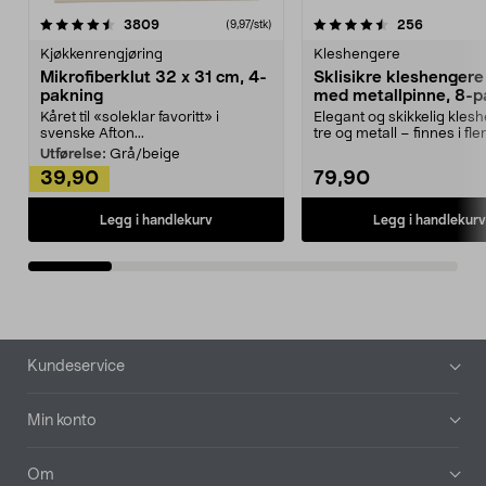
4.5av 5 stjerner
anmeldelser
4.5av 5 stjerner
anmeldels
3809
256
(9,97/stk)
Kjøkkenrengjøring
Kleshengere
Mikrofiberklut 32 x 31 cm, 4-
Sklisikre kleshengere 
pakning
med metallpinne, 8-p
Kåret til «soleklar favoritt» i
Elegant og skikkelig kles
svenske Afton...
tre og metall – finnes i fle
Kleshe...
Utførelse:
Grå/beige
39,90
79,90
Legg i handlekurv
Legg i handlekurv
Bunntekst
Kundeservice
Min konto
Om