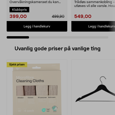
overvåkningskamera
Overvåkningskameraet du kan
Trådløs sammenkobling –
skreddersy etter behov – med
utløses vil alle varsle. H
Klubbpris
smart KI. TP-Link Tapo ...
Luma trådløs b...
399,00
549,00
499,90
Legg i handlekurv
Legg i handlekurv
Uvanlig gode priser på vanlige ting
Sjekk prisen