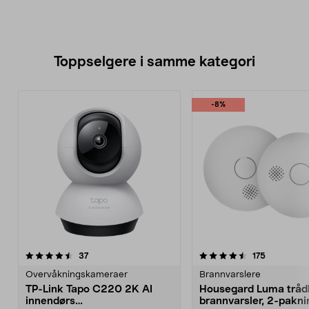
Toppselgere i samme kategori
-8%
4.5 av 5 stjerner
anmeldelser
4.5 av 5 stjerner
anmeldels
37
175
Overvåkningskameraer
Brannvarslere
TP-Link Tapo C220 2K AI
Housegard Luma tråd
innendørs
brannvarsler, 2-pakni