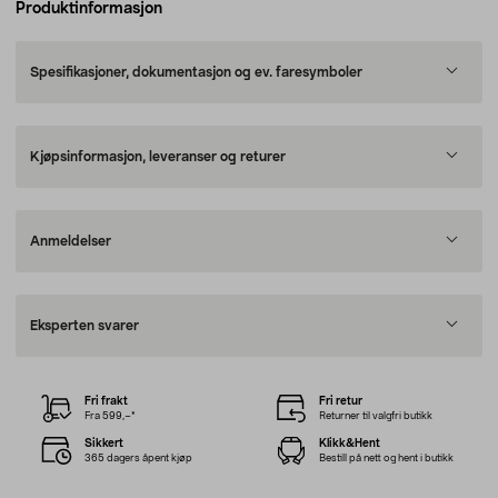
Produktinformasjon
Spesifikasjoner, dokumentasjon og ev. faresymboler
Kjøpsinformasjon, leveranser og returer
Anmeldelser
Eksperten svarer
Fri frakt
Fri retur
Fra 599,–*
Returner til valgfri butikk
Sikkert
Klikk&Hent
365 dagers åpent kjøp
Bestill på nett og hent i butikk