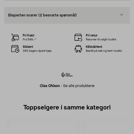
Eksperten svarer
(2 besvarte spørsmål)
Fri frakt
Fri retur
Fra 599,–*
Returner til valgfri butikk
Sikkert
Klikk&Hent
365 dagers åpent kjøp
Bestill på nett og hent i butikk
Clas Ohlson
-
Se alle produktene
Toppselgere i samme kategori