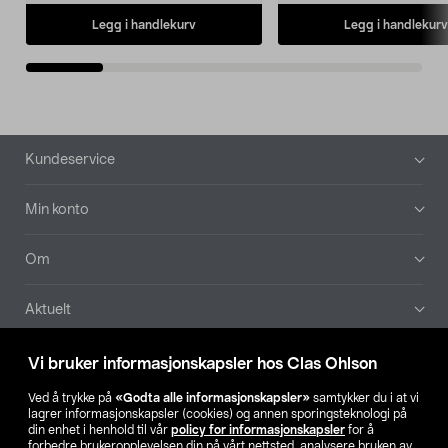
Legg i handlekurv
Legg i handlekurv
Bunntekst
Kundeservice
Min konto
Om
Aktuelt
Våre selskaper
Vi bruker informasjonskapsler hos Clas Ohlson
Ved å trykke på
«Godta alle informasjonskapsler»
samtykker du i at vi
Finn din butikk
lagrer informasjonskapsler (cookies) og annen sporingsteknologi på
din enhet i henhold til vår
policy for informasjonskapsler
for å
forbedre brukeropplevelsen din på vårt nettsted, analysere bruken av