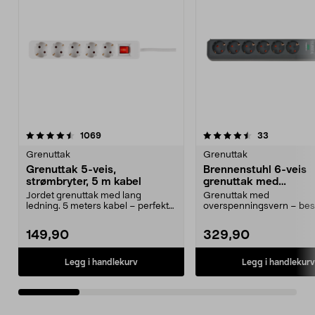
4.5 av 5 stjerner
anmeldelser
4.5 av 5 stjerner
anmeldelse
1069
33
Grenuttak
Grenuttak
Grenuttak 5-veis,
Brennenstuhl 6-veis
strømbryter, 5 m kabel
grenuttak med
overspenningsvern, 5
Jordet grenuttak med lang
Grenuttak med
ledning. 5 meters kabel – perfekt
overspenningsvern – bes
som skjøteledning. 2...
sensitiv elektronikk ved
lynnedslag....
149,90
329,90
Legg i handlekurv
Legg i handlekurv