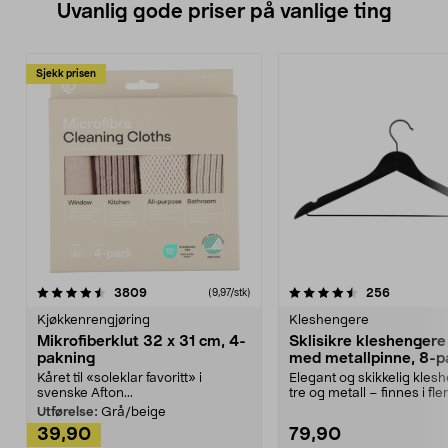
Uvanlig gode priser på vanlige ting
Sjekk prisen
4.5av 5 stjerner
anmeldelser
4.5av 5 stjerner
anmeldels
3809
256
(9,97/stk)
Kjøkkenrengjøring
Kleshengere
Mikrofiberklut 32 x 31 cm, 4-
Sklisikre kleshengere 
pakning
med metallpinne, 8-p
Kåret til «soleklar favoritt» i
Elegant og skikkelig kles
svenske Afton...
tre og metall – finnes i fle
Kleshe...
Utførelse:
Grå/beige
39,90
79,90