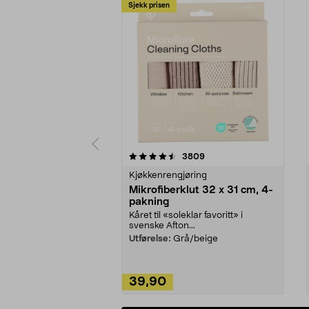
Sjekk prisen
5av 5 stjerner
4.5av 5 stjerner
anmeldelser
3809
Kjøkkenrengjøring
Mikrofiberklut 32 x 31 cm, 4-
pakning
Kåret til «soleklar favoritt» i
svenske Afton...
Utførelse:
Grå/beige
39,90