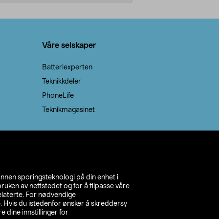
Legg i handlekurv
Legg 
Våre selskaper
Batteriexperten
Teknikkdeler
PhoneLife
Teknikmagasinet
annen sporingsteknologi på din enhet i
ruken av nettstedet og for å tilpasse våre
relaterte. For nødvendige
. Hvis du istedenfor ønsker å skreddersy
e dine innstillinger for