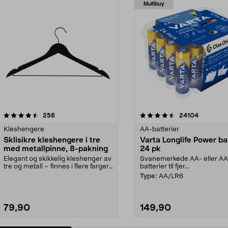
Multibuy
4.5av 5 stjerner
anmeldelser
4.5av 5 stjerner
anmeldels
256
24104
Kleshengere
AA-batterier
Sklisikre kleshengere i tre
Varta Longlife Power ba
med metallpinne, 8-pakning
24 pk
Elegant og skikkelig kleshenger av
Svanemerkede AA- eller A
tre og metall – finnes i flere farger.
batterier til fjer...
Kleshe...
Type:
AA/LR6
79,90
149,90