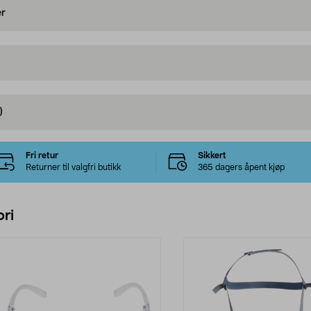
er
)
Fri retur
Sikkert
Returner til valgfri butikk
365 dagers åpent kjøp
ri