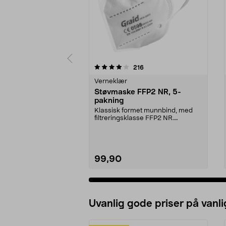
0 av 5 stjerner
4.5 av 5 stjerner
anmeldelser
216
Verneklær
Støvmaske FFP2 NR, 5-
pakning
Klassisk formet munnbind, med
filtreringsklasse FFP2 NR.
Ansiktsmaske som beskyt...
99,90
Uvanlig gode priser på vanli