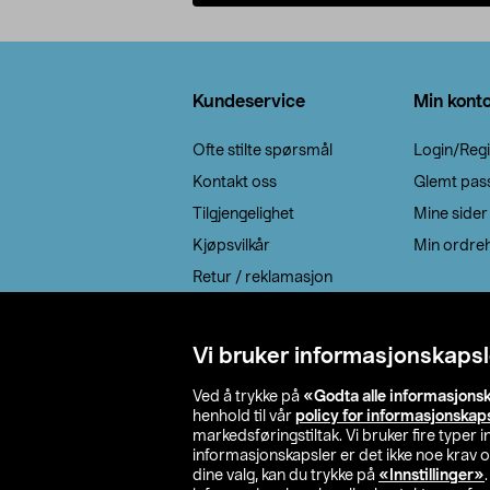
Legg i handlekurv
Bunntekst
Kundeservice
Min kont
Ofte stilte spørsmål
Login/Regi
Kontakt oss
Glemt pas
Tilgjengelighet
Mine sider
Kjøpsvilkår
Min ordreh
Retur / reklamasjon
EE-avfall
Cookie policy
Vi bruker informasjonskapsl
Leveringsalternativ
Ved å trykke på
«Godta alle informasjons
henhold til vår
policy for informasjonskap
markedsføringstiltak. Vi bruker fire typer
informasjonskapsler er det ikke noe krav 
dine valg, kan du trykke på
«Innstillinger»