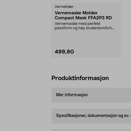
Verneklær
Vernemaske Moldex
Compact Mask FFA2P3 RD
Vernemaske med perfekt
passform og høy brukerkomfort.
Filterteknologi med rynker...
499,90
Legg i handlekurv
Produktinformasjon
Mer informasjon
Spesifikasjoner, dokumentasjon og ev.