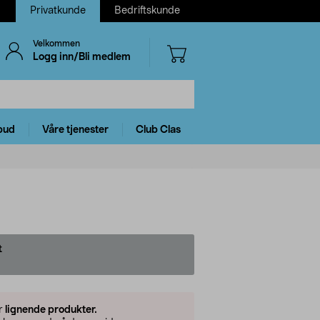
Privatkunde
Bedriftskunde
Velkommen
Logg inn/Bli medlem
bud
Våre tjenester
Club Clas
t
er
lignende produkter.