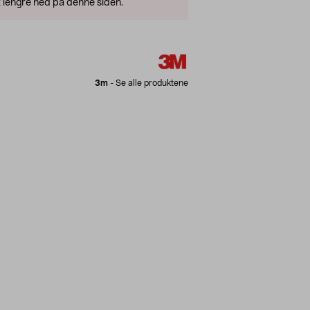
 lengre ned på denne siden.
3m
-
Se alle produktene