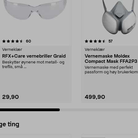
4.5 av 5 stjerner
anmeldelser
4.0 av 5 stjerner
anmeldelser
60
57
Verneklær
Verneklær
RFX+Care vernebriller Graid
Vernemaske Moldex
Compact Mask FFA2P3
Beskytter øynene mot metall- og
treflis, små ...
Vernemaske med perfekt
passform og høy brukerkomf
Filterteknologi med rynker...
29,90
499,90
ge ting