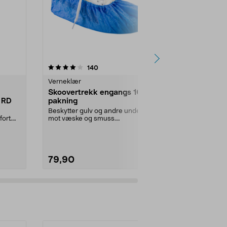
4.5 av 5 stjerner
anmeldelser
4.5
140
1
Verneklær
Verneklær
Skoovertrekk engangs 100-
3M SecureF
 RD
pakning
vernebrille
glass
Beskytter gulv og andre underlag
Sitter trygt 
ort.
mot væske og smuss.
automatisk ju
Skoovertrekk i plast for in...
SecureFit 400
79,90
169,90