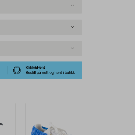
Klikk&Hent
Bestill på nett og hent i butikk