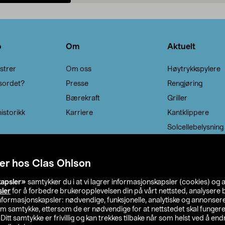
Legg i handlekurv
Legg i handlekurv
o
Om
Aktuelt
strer
Om oss
Høytrykkspylere
sordet?
Presse
Rengjøring
Bærekraft
Griller
istorikk
Karriere
Kantklippere
Solcellebelysning
er hos Clas Ohlson
kapsler»
samtykker du i at vi lagrer informasjonskapsler (cookies) og 
sler
for å forbedre brukeropplevelsen din på vårt nettsted, analysere b
 informasjonskapsler: nødvendige, funksjonelle, analytiske og annonse
om samtykke, ettersom de er nødvendige for at nettstedet skal fungere
. Ditt samtykke er frivillig og kan trekkes tilbake når som helst ved å endr