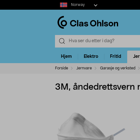
Select
Norway
market
Hjem
Elektro
Fritid
Je
Forside
Jernvare
Garasje og verksted
3M, åndedrettsvern m