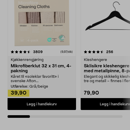
4.5av 5 stjerner
anmeldelser
4.5av 5 stjerner
anmeldels
3809
256
(9,97/stk)
Kjøkkenrengjøring
Kleshengere
Mikrofiberklut 32 x 31 cm, 4-
Sklisikre kleshengere 
pakning
med metallpinne, 8-p
Kåret til «soleklar favoritt» i
Elegant og skikkelig kles
svenske Afton...
tre og metall – finnes i fle
Kleshe...
Utførelse:
Grå/beige
39,90
79,90
Legg i handlekurv
Legg i handlekurv