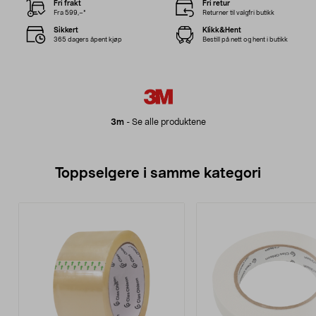
Fri frakt
Fri retur
Fra 599,–*
Returner til valgfri butikk
Sikkert
Klikk&Hent
365 dagers åpent kjøp
Bestill på nett og hent i butikk
3m
-
Se alle produktene
Toppselgere i samme kategori