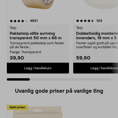
4.5 av 5 stjerner
anmeldelser
4.0 av 5 stjerner
anmeldels
4831
103
Teip
Teip
Pakketeip stille avriving
Dobbeltsidig monteri
transparent 50 mm x 66 m
innendørs, 19 mm x 5 
Transparent pakketeip som fester
Fester også godt på ujev
på de fleste...
overflater og erstatter lim
og spiker. Dobbel...
Farge:
Transparent
39,90
59,90
Legg i handlekurv
Legg i handlekurv
Uvanlig gode priser på vanlige ting
Sjekk prisen