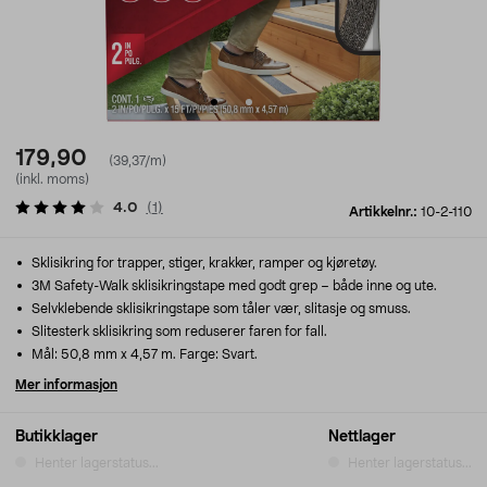
179,90
(39,37/m)
(inkl. moms)
4.0
(
1
)
Artikkelnr.:
10-2-110
Sklisikring for trapper, stiger, krakker, ramper og kjøretøy.
3M Safety-Walk sklisikringstape med godt grep – både inne og ute.
Selvklebende sklisikringstape som tåler vær, slitasje og smuss.
Slitesterk sklisikring som reduserer faren for fall.
Mål: 50,8 mm x 4,57 m. Farge: Svart.
Mer informasjon
Butikklager
Nettlager
Henter lagerstatus...
Henter lagerstatus...