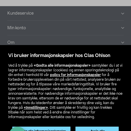
Bunntekst
Kundeservice
Min konto
Om
Vi bruker informasjonskapsler hos Clas Ohlson
Aktuelt
Ved å trykke på
«Godta alle informasjonskapsler»
samtykker du i at vi
lagrer informasjonskapsler (cookies) og annen sporingsteknologi på
Våre selskaper
din enhet i henhold til vår
policy for informasjonskapsler
for å
forbedre brukeropplevelsen din på vårt nettsted, analysere bruken av
nettstedet og for å tilpasse våre markedsføringstiltak. Vi bruker fire
Finn din butikk
typer informasjonskapsler: nødvendige, funksjonelle, analytiske og
annonserelaterte. For nødvendige informasjonskapsler er det ikke noe
krav om samtykke, ettersom de er nødvendige for at nettstedet skal
SE
NO
FI
fungere. Hvis du istedenfor ønsker å skreddersy dine valg, kan du
trykke på
«Innstillinger»
. Ditt samtykke er frivillig og kan trekkes
tilbake når som helst ved å endre dine innstillinger for
informasjonskapsler eller kontakte oss for veiledning.