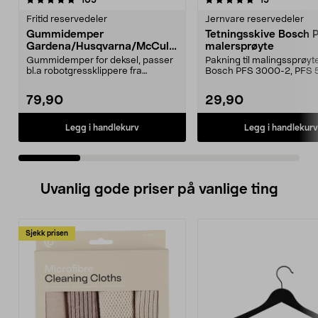
105
15
Fritid reservedeler
Jernvare reservedeler
Gummidemper
Tetningsskive Bosch 
Gardena/Husqvarna/McCullo
malersprøyte
ch/Flymo
Gummidemper for deksel, passer
Pakning til malingssprøyt
bl.a robotgressklippere fra
Bosch PFS 3000-2, PFS 
Gardena, Flymo og McC...
og PFS 7000.
79,90
29,90
Legg i handlekurv
Legg i handlekurv
Uvanlig gode priser på vanlige ting
Sjekk prisen