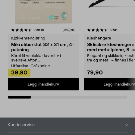
4.5av 5 stjerner
anmeldelser
4.5av 5 stjerner
anmeldels
3809
256
(9,97/stk)
Kjøkkenrengjøring
Kleshengere
Mikrofiberklut 32 x 31 cm, 4-
Sklisikre kleshengere 
pakning
med metallpinne, 8-p
Kåret til «soleklar favoritt» i
Elegant og skikkelig kles
svenske Afton...
tre og metall – finnes i fle
Kleshe...
Utførelse:
Grå/beige
39,90
79,90
Legg i handlekurv
Legg i handlekurv
Bunntekst
Kundeservice