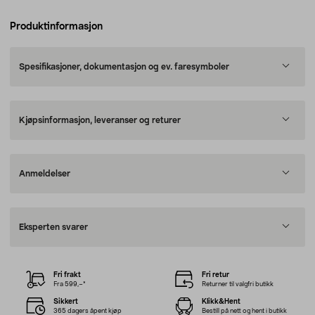
Produktinformasjon
Spesifikasjoner, dokumentasjon og ev. faresymboler
Kjøpsinformasjon, leveranser og returer
Anmeldelser
Eksperten svarer
Fri frakt
Fri retur
Fra 599,–*
Returner til valgfri butikk
Sikkert
Klikk&Hent
365 dagers åpent kjøp
Bestill på nett og hent i butikk