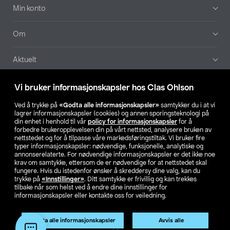
Min konto
Om
Aktuelt
Våre selskaper
Vi bruker informasjonskapsler hos Clas Ohlson
Ved å trykke på
«Godta alle informasjonskapsler»
samtykker du i at vi
Finn din butikk
lagrer informasjonskapsler (cookies) og annen sporingsteknologi på
din enhet i henhold til vår
policy for informasjonskapsler
for å
forbedre brukeropplevelsen din på vårt nettsted, analysere bruken av
SE
NO
FI
nettstedet og for å tilpasse våre markedsføringstiltak. Vi bruker fire
typer informasjonskapsler: nødvendige, funksjonelle, analytiske og
annonserelaterte. For nødvendige informasjonskapsler er det ikke noe
krav om samtykke, ettersom de er nødvendige for at nettstedet skal
fungere. Hvis du istedenfor ønsker å skreddersy dine valg, kan du
trykke på
«Innstillinger»
. Ditt samtykke er frivillig og kan trekkes
tilbake når som helst ved å endre dine innstillinger for
informasjonskapsler eller kontakte oss for veiledning.
Privacy statement
Medlemsvilkår
Kjøpsvilkår
For bedrifter
Endre til priser ekskl. moms
Produktet har utgått
Godta alle informasjonskapsler
Avvis alle
Artikkelnr.:
50-6537