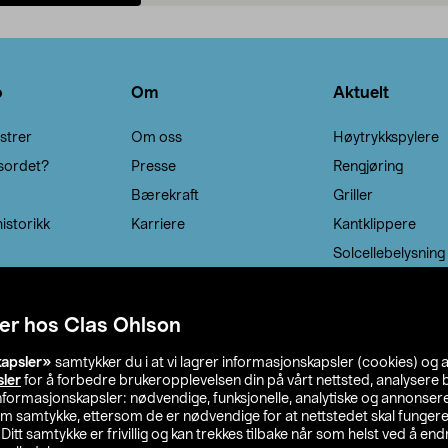
Legg i handlekurv
Legg i handlekurv
o
Om
Aktuelt
strer
Om oss
Høytrykkspylere
sordet?
Presse
Rengjøring
Bærekraft
Griller
istorikk
Karriere
Kantklippere
Solcellebelysning
er hos Clas Ohlson
kapsler»
samtykker du i at vi lagrer informasjonskapsler (cookies) og 
sler
for å forbedre brukeropplevelsen din på vårt nettsted, analysere b
 informasjonskapsler: nødvendige, funksjonelle, analytiske og annonse
om samtykke, ettersom de er nødvendige for at nettstedet skal fungere
. Ditt samtykke er frivillig og kan trekkes tilbake når som helst ved å endr