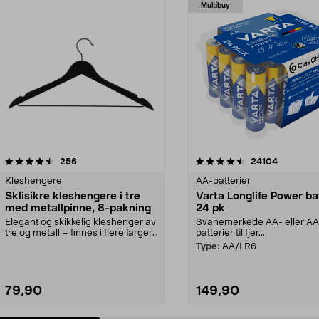
Multibuy
4.5av 5 stjerner
anmeldelser
4.5av 5 stjerner
anmeldels
256
24104
Kleshengere
AA-batterier
Sklisikre kleshengere i tre
Varta Longlife Power ba
med metallpinne, 8-pakning
24 pk
Elegant og skikkelig kleshenger av
Svanemerkede AA- eller A
tre og metall – finnes i flere farger.
batterier til fjer...
Kleshe...
Type:
AA/LR6
79,90
149,90