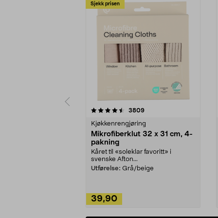
Sjekk prisen
5av 5 stjerner
4.5av 5 stjerner
anmeldelser
3809
Kjøkkenrengjøring
Mikrofiberklut 32 x 31 cm, 4-
pakning
Kåret til «soleklar favoritt» i
svenske Afton...
Utførelse:
Grå/beige
39,90