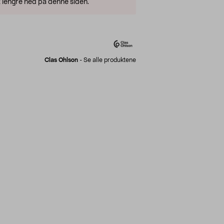
 lengre ned på denne siden.
Clas Ohlson
-
Se alle produktene