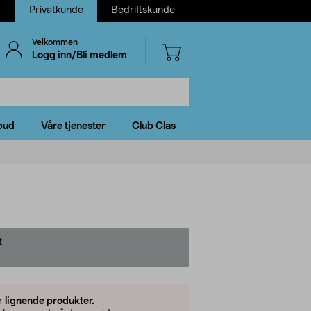
Privatkunde
Bedriftskunde
Velkommen
Logg inn/Bli medlem
bud
Våre tjenester
Club Clas
t
er
lignende produkter.