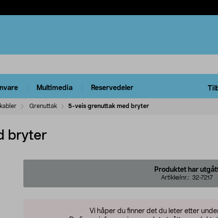
rnvare
Multimedia
Reservedeler
Til
kabler
Grenuttak
5-veis grenuttak med bryter
d bryter
Produktet har utgåt
Artikkelnr.:
32-7217
Vi håper du finner det du leter etter und