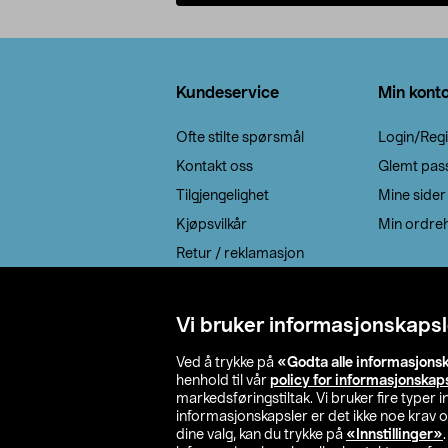
Legg i handlekurv
Bunntekst
Kundeservice
Min kont
Ofte stilte spørsmål
Login/Regi
Kontakt oss
Glemt pas
Tilgjengelighet
Mine sider
Kjøpsvilkår
Min ordreh
Retur / reklamasjon
EE-avfall
Cookie policy
Vi bruker informasjonskapsl
Leveringsalternativ
Ved å trykke på
«Godta alle informasjons
henhold til vår
policy for informasjonskap
markedsføringstiltak. Vi bruker fire typer
informasjonskapsler er det ikke noe krav 
dine valg, kan du trykke på
«Innstillinger»