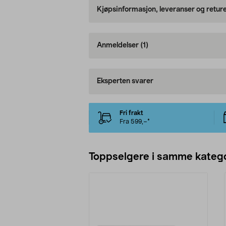
Kjøpsinformasjon, leveranser og retur
Anmeldelser
(1)
Eksperten svarer
Fri frakt
Fra 599,–*
Toppselgere i samme katego