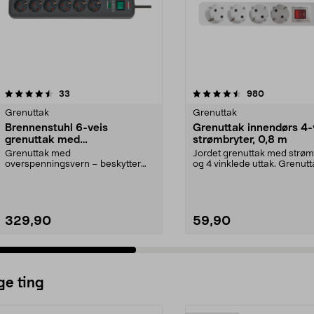
4.5 av 5 stjerner
anmeldelser
4.5 av 5 stjerner
anmeldelser
33
980
Grenuttak
Grenuttak
Brennenstuhl 6-veis
Grenuttak innendørs 4-
grenuttak med
strømbryter, 0,8 m
overspenningsvern, 5 m
Grenuttak med
Jordet grenuttak med strøm
overspenningsvern – beskytter
og 4 vinklede uttak. Grenutt
sensitiv elektronikk ved
med ekstra kort ...
lynnedslag....
329,90
59,90
ge ting