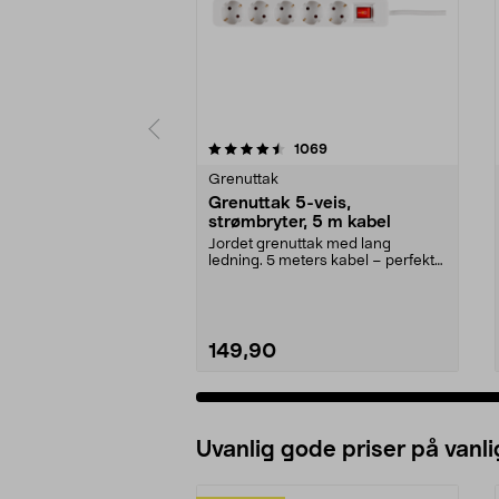
5 av 5 stjerner
4.5 av 5 stjerner
anmeldelser
1069
Grenuttak
Grenuttak 5-veis,
strømbryter, 5 m kabel
Jordet grenuttak med lang
ledning. 5 meters kabel – perfekt
som skjøteledning. 2...
149,90
Uvanlig gode priser på vanli