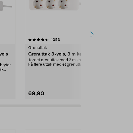
4.0 av 5 stjerner
anmeldelser
4.5
1053
1
Grenuttak
Grenuttak
veis
Grenuttak 3-veis, 3 m kabel
Grenuttak 
USB-A, bor
Jordet grenuttak med 3 m kabel.
Få flere uttak med et grenuttak.
bryter
Lad og koble t
Skråstilte utta...
ak
samtidig ved 
grenutta...
69,90
299,90