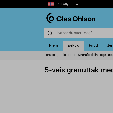
Select
Norway
market
Hjem
Elektro
Fritid
Je
Forside
Elektro
Strømfordeling og skjøte
5-veis grenuttak me