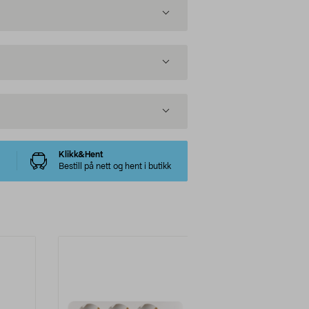
Klikk&Hent
Bestill på nett og hent i butikk
Nyhet