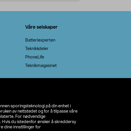
Legg i handlekurv
Legg 
Våre selskaper
Batteriexperten
Teknikkdeler
PhoneLife
Teknikmagasinet
annen sporingsteknologi på din enhet i
ruken av nettstedet og for å tilpasse våre
relaterte. For nødvendige
. Hvis du istedenfor ønsker å skreddersy
e dine innstillinger for