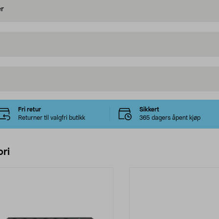
er
Fri retur
Sikkert
Returner til valgfri butikk
365 dagers åpent kjøp
ri