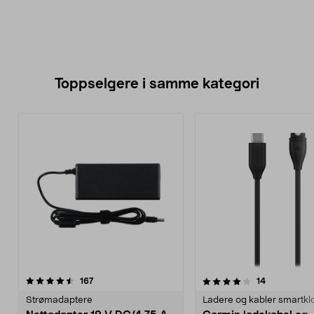
Toppselgere i samme kategori
4.0 av 5 stjerner
anmeldelser
4.5 av 5 stjerner
anmeldelse
167
14
Strømadaptere
Ladere og kabler smartkl