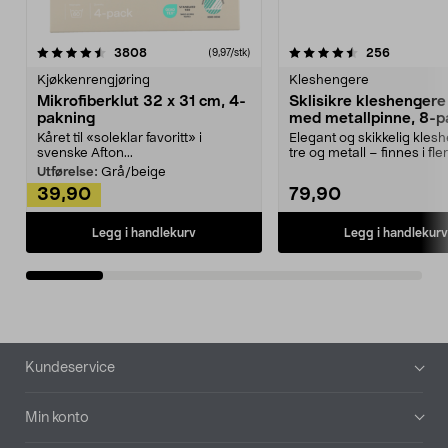
4.5av 5 stjerner
anmeldelser
4.5av 5 stjerner
anmeldels
3808
256
(9,97/stk)
Kjøkkenrengjøring
Kleshengere
Mikrofiberklut 32 x 31 cm, 4-
Sklisikre kleshengere 
pakning
med metallpinne, 8-p
Kåret til «soleklar favoritt» i
Elegant og skikkelig kles
svenske Afton...
tre og metall – finnes i fle
Kleshe...
Utførelse:
Grå/beige
39,90
79,90
Legg i handlekurv
Legg i handlekurv
Bunntekst
Kundeservice
Min konto