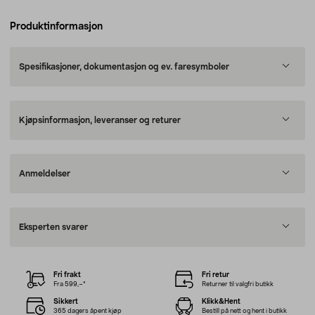
Produktinformasjon
Spesifikasjoner, dokumentasjon og ev. faresymboler
Kjøpsinformasjon, leveranser og returer
Anmeldelser
Eksperten svarer
Fri frakt
Fri retur
Fra 599,–*
Returner til valgfri butikk
Sikkert
Klikk&Hent
365 dagers åpent kjøp
Bestill på nett og hent i butikk