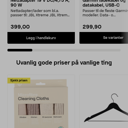
Nettadapter 19 V DC/4,75 A,
Garmin ladekabel og
90 W
datakabel, USB-C
Nettadapter/lader som bl.a.
Passer til de fleste Garmi
passer til: JBL Xtreme JBL Xtreme
modeller. Data- o...
2JBL BoomboxJBL Bo...
399,00
299,90
Se varianter
Legg i handlekurv
Uvanlig gode priser på vanlige ting
Sjekk prisen