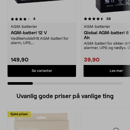
4.5 av 5 stjerner
anmeldelser
5.0 av 5 stjerner
anmeldelse
4
36
AGM-batterier
AGM-batterier
AGM-batteri 12 V
Global AGM-batteri 6 
Ah
Vedlikeholdsfritt AGM-batteri for
alarm, UPS,...
AGM-batteri for sikker drift
alarmer, UPS og nødlys. 
slitesterkt batter...
149,90
39,90
Se varianter
Les mer
Uvanlig gode priser på vanlige ting
Sjekk prisen