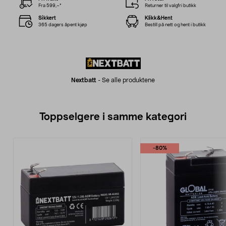
Fra 599,–*
Returner til valgfri butikk
Sikkert
Klikk&Hent
365 dagers åpent kjøp
Bestill på nett og hent i butikk
Nextbatt
-
Se alle produktene
Toppselgere i samme kategori
-80%