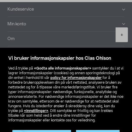
Bunntekst
Kundeservice
Min konto
Product
+
quantity
Om
Aktuelt
Vi bruker informasjonskapsler hos Clas Ohlson
Våre selskaper
Ved å trykke på
«Godta alle informasjonskapsler»
samtykker du i at vi
lagrer informasjonskapsler (cookies) og annen sporingsteknologi på
din enhet i henhold til vår
policy for informasjonskapsler
for å
Finn din butikk
forbedre brukeropplevelsen din på vårt nettsted, analysere bruken av
nettstedet og for å tilpasse våre markedsføringstiltak. Vi bruker fire
typer informasjonskapsler: nødvendige, funksjonelle, analytiske og
annonserelaterte. For nødvendige informasjonskapsler er det ikke noe
SE
NO
FI
krav om samtykke, ettersom de er nødvendige for at nettstedet skal
fungere. Hvis du istedenfor ønsker å skreddersy dine valg, kan du
trykke på
«Innstillinger»
. Ditt samtykke er frivillig og kan trekkes
tilbake når som helst ved å endre dine innstillinger for
informasjonskapsler eller kontakte oss for veiledning.