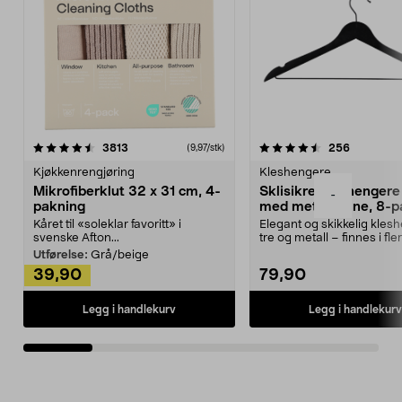
4.5av 5 stjerner
anmeldelser
4.5av 5 stjerner
anmeldels
3813
256
(9,97/stk)
Kjøkkenrengjøring
Kleshengere
Mikrofiberklut 32 x 31 cm, 4-
Sklisikre kleshengere 
-
pakning
med metallpinne, 8-p
Kåret til «soleklar favoritt» i
Elegant og skikkelig kles
svenske Afton...
tre og metall – finnes i fle
Kleshe...
Utførelse:
Grå/beige
39,90
79,90
Legg i handlekurv
Legg i handlekurv