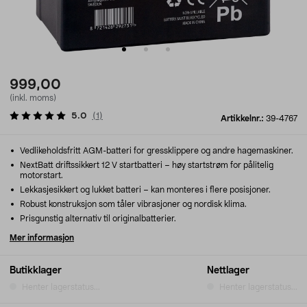
999,00
(inkl. moms)
5.0
(
1
)
Artikkelnr.:
39-4767
Vedlikeholdsfritt AGM-batteri for gressklippere og andre hagemaskiner.
NextBatt driftssikkert 12 V startbatteri – høy startstrøm for pålitelig
motorstart.
Lekkasjesikkert og lukket batteri – kan monteres i flere posisjoner.
Robust konstruksjon som tåler vibrasjoner og nordisk klima.
Prisgunstig alternativ til originalbatterier.
Mer informasjon
Butikklager
Nettlager
Henter lagerstatus...
Henter lagerstatus...