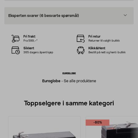
Eksperten svarer
(6 besvarte spørsmål)
Fri frakt
Fri retur
Fra 599,–*
Returner til valgfri butikk
Sikkert
Klikk&Hent
365 dagers åpent kjøp
Bestill på nett og hent i butikk
Euroglobe
-
Se alle produktene
Toppselgere i samme kategori
-80%