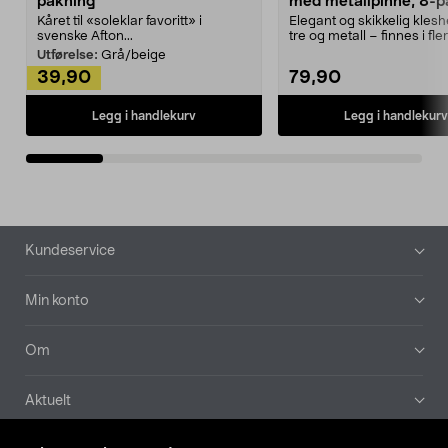
pakning
med metallpinne, 8-p
Kåret til «soleklar favoritt» i
Elegant og skikkelig kles
svenske Afton...
tre og metall – finnes i fle
Kleshe...
Utførelse:
Grå/beige
39,90
79,90
Legg i handlekurv
Legg i handlekurv
Bunntekst
Kundeservice
Min konto
Om
Aktuelt