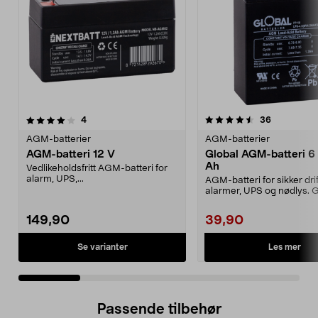
4.5 av 5 stjerner
anmeldelser
5.0 av 5 stjerner
anmeldelse
4
36
AGM-batterier
AGM-batterier
AGM-batteri 12 V
Global AGM-batteri 6 
Ah
Vedlikeholdsfritt AGM-batteri for
alarm, UPS,...
AGM-batteri for sikker drift
alarmer, UPS og nødlys. 
slitesterkt batter...
149,90
39,90
Se varianter
Les mer
Passende tilbehør