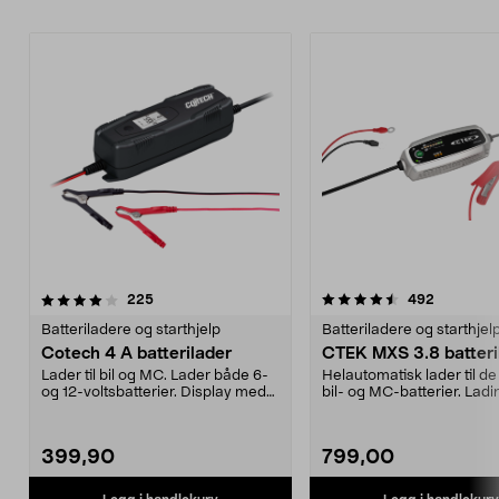
4.5av 5 stjerner
anmeldelser
anmeldels
225
492
Batteriladere og starthjelp
Batteriladere og starthjel
Cotech 4 A batterilader
CTEK MXS 3.8 batteri
Lader til bil og MC. Lader både 6-
Helautomatisk lader til de 
og 12-voltsbatterier. Display med
bil- og MC-batterier. Ladin
vising av f...
trinn for b...
399,90
799,00