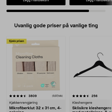
Legg i handlekurv
Legg i handlekurv
Uvanlig gode priser på vanlige ting
Sjekk prisen
4.5av 5 stjerner
anmeldelser
4.5av 5 stjerner
anmeldels
3809
256
(9,97/stk)
Kjøkkenrengjøring
Kleshengere
Mikrofiberklut 32 x 31 cm, 4-
Sklisikre kleshengere 