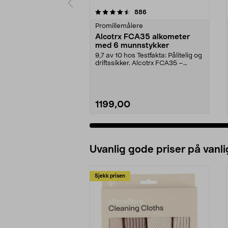
5 av 5 stjerner
4.0 av 5 stjerner
anmeldelser
886
Promillemålere
Alcotrx FCA35 alkometer
med 6 munnstykker
9,7 av 10 hos Testfakta: Pålitelig og
driftssikker. Alcotrx FCA35 –
kalibrert al...
1199,00
Uvanlig gode priser på vanli
Sjekk prisen