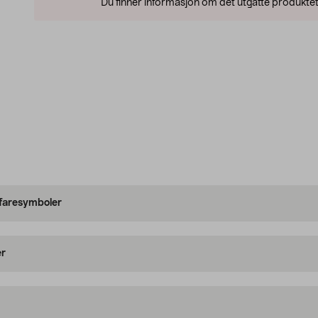
Du finner informasjon om det utgåtte produktet
 faresymboler
er