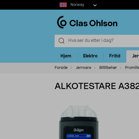
Select
Norway
market
Hjem
Elektro
Fritid
Je
Forside
Jernvare
Biltilbehør
Promill
ALKOTESTARE A38