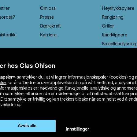
strer
Om oss
Høytrykkspylere
sordet?
Presse
Rengjøring
Bærekraft
Griller
istorikk
Karriere
Kantklippere
Solcellebelysning
er hos Clas Ohlson
kapsler»
samtykker du i at vi lagrer informasjonskapsler (cookies) og 
sler
for å forbedre brukeropplevelsen din på vårt nettsted, analysere b
 informasjonskapsler: nødvendige, funksjonelle, analytiske og annonse
om samtykke, ettersom de er nødvendige for at nettstedet skal fungere
. Ditt samtykke er frivillig og kan trekkes tilbake når som helst ved å endr
veiledning.
lson
Privacy statement
Medlemsvilkår
Kjøpsvilkår
F
Endre til priser ekskl. moms
Avvis alle
Innstillinger