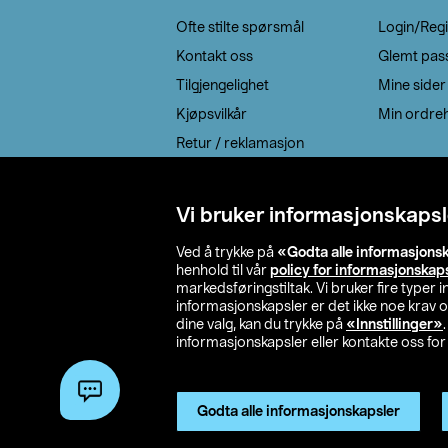
Ofte stilte spørsmål
Login/Regi
Kontakt oss
Glemt pas
Tilgjengelighet
Mine sider
Kjøpsvilkår
Min ordreh
Retur / reklamasjon
EE-avfall
Cookie policy
Vi bruker informasjonskapsl
Leveringsalternativ
Ved å trykke på
«Godta alle informasjons
henhold til vår
policy for informasjonskap
markedsføringstiltak. Vi bruker fire typer
informasjonskapsler er det ikke noe krav 
dine valg, kan du trykke på
«Innstillinger»
informasjonskapsler eller kontakte oss for 
© 2026 Clas Oh
Godta alle informasjonskapsler