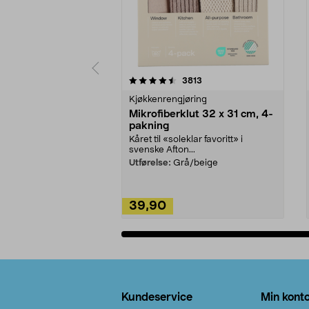
5av 5 stjerner
4.5av 5 stjerner
anmeldelser
3813
Kjøkkenrengjøring
Mikrofiberklut 32 x 31 cm, 4-
pakning
Kåret til «soleklar favoritt» i
svenske Afton...
Utførelse:
Grå/beige
39,90
Legg i handlekurv
Bunntekst
Kundeservice
Min kont