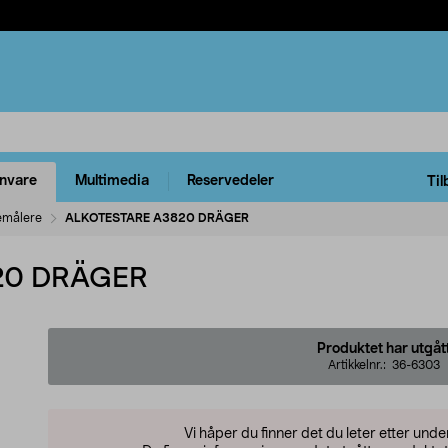
rnvare
Multimedia
Reservedeler
Til
emålere
ALKOTESTARE A3820 DRÄGER
20 DRÄGER
Produktet har utgåt
Artikkelnr.:
36-6303
Vi håper du finner det du leter etter und