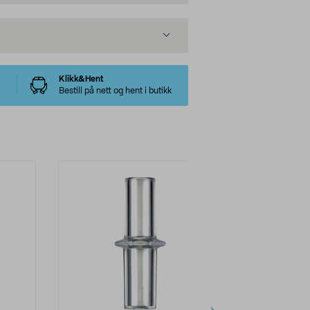
Klikk&Hent
Bestill på nett og hent i butikk