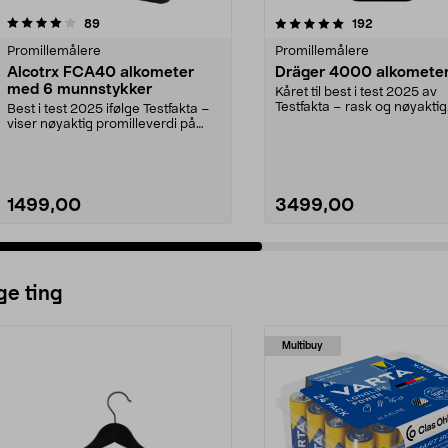
5.0 av 5 stjerner
anmeldelser
4.5 av 5 stjerner
anmeldelser
89
192
Promillemålere
Promillemålere
Alcotrx FCA40 alkometer
Dräger 4000 alkomete
med 6 munnstykker
Kåret til best i test 2025 av
Testfakta – rask og nøyaktig
Best i test 2025 ifølge Testfakta –
promillemåler. Dräger...
viser nøyaktig promilleverdi på
fem sekunder...
1499,00
3499,00
ge ting
Multibuy