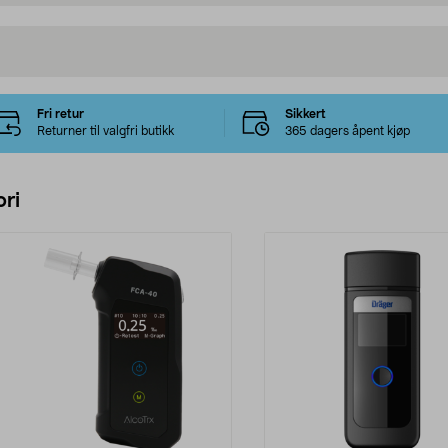
Fri retur
Sikkert
Returner til valgfri butikk
365 dagers åpent kjøp
ri