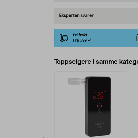
Eksperten svarer
Fri frakt
Fra 599,–*
Toppselgere i samme katego