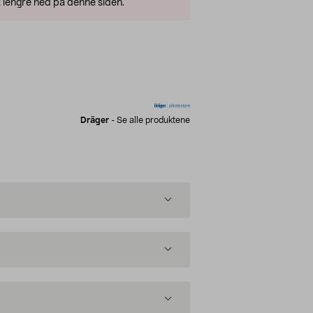
 lengre ned på denne siden.
Dräger
-
Se alle produktene