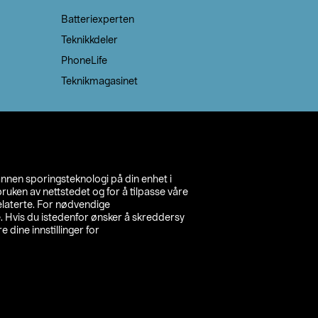
Batteriexperten
Teknikkdeler
PhoneLife
Teknikmagasinet
annen sporingsteknologi på din enhet i
ruken av nettstedet og for å tilpasse våre
relaterte. For nødvendige
. Hvis du istedenfor ønsker å skreddersy
e dine innstillinger for
inn din butikk