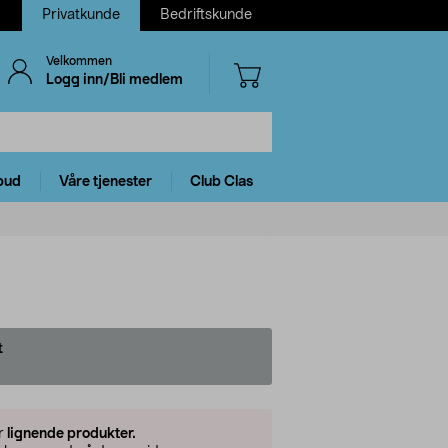
Privatkunde
Bedriftskunde
Velkommen
Logg inn/Bli medlem
bud
Våre tjenester
Club Clas
t
er
lignende produkter.