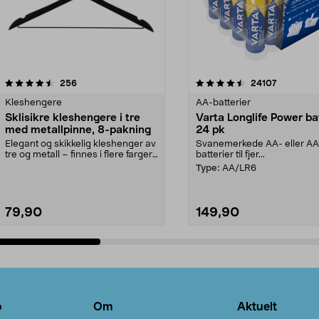
4.5av 5 stjerner
anmeldelser
4.5av 5 stjerner
anmeldels
256
24107
Kleshengere
AA-batterier
Sklisikre kleshengere i tre
Varta Longlife Power ba
med metallpinne, 8-pakning
24 pk
Elegant og skikkelig kleshenger av
Svanemerkede AA- eller A
tre og metall – finnes i flere farger.
batterier til fjer...
Kleshe...
Type:
AA/LR6
79,90
149,90
Legg i handlekurv
Legg i handlekurv
o
Om
Aktuelt