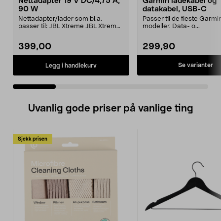
Nettadapter 19 V DC/4,75 A,
Garmin ladekabel og
90 W
datakabel, USB-C
Nettadapter/lader som bl.a.
Passer til de fleste Garmi
passer til: JBL Xtreme JBL Xtreme
modeller. Data- o...
2JBL BoomboxJBL Bo...
399,00
299,90
Se varianter
Legg i handlekurv
Uvanlig gode priser på vanlige ting
Sjekk prisen