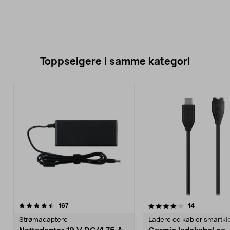
Toppselgere i samme kategori
4.0 av 5 stjerner
anmeldelser
4.5 av 5 stjerner
anmeldelse
167
14
Strømadaptere
Ladere og kabler smartkl