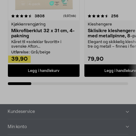
4.5av 5 stjerner
anmeldelser
4.5av 5 stjerner
anmeldels
3808
256
(9,97/stk)
Kjøkkenrengjøring
Kleshengere
Mikrofiberklut 32 x 31 cm, 4-
Sklisikre kleshengere 
pakning
med metallpinne, 8-p
Kåret til «soleklar favoritt» i
Elegant og skikkelig kles
svenske Afton...
tre og metall – finnes i fle
Kleshe...
Utførelse:
Grå/beige
39,90
79,90
Legg i handlekurv
Legg i handlekurv
Bunntekst
Kundeservice
Min konto