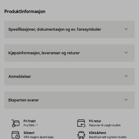
Produktinformasjon
Spesifikasjoner, dokumentasjon og ev. faresymboler
Kjøpsinformasjon, leveranser og returer
Anmeldelser
Eksperten svarer
Fri frakt
Fri retur
Fra 599,–*
Returner til valgfri butikk
Sikkert
Klikk&Hent
365 dagers åpent kjøp
Bestill på nett og hent i butikk