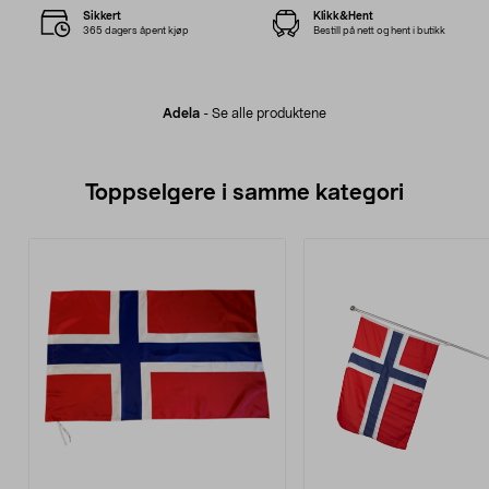
Sikkert
Klikk&Hent
365 dagers åpent kjøp
Bestill på nett og hent i butikk
Adela
-
Se alle produktene
Toppselgere i samme kategori