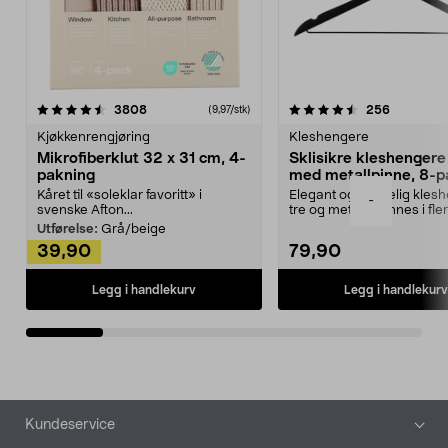
4.5av 5 stjerner
anmeldelser
4.5av 5 stjerner
anmeldels
3808
256
(9,97/stk)
Kjøkkenrengjøring
Kleshengere
Mikrofiberklut 32 x 31 cm, 4-
Sklisikre kleshengere 
pakning
med metallpinne, 8-p
Kåret til «soleklar favoritt» i
Elegant og skikkelig kles
-
svenske Afton...
tre og metall – finnes i fle
Kleshe...
Utførelse:
Grå/beige
39,90
79,90
Legg i handlekurv
Legg i handlekurv
Bunntekst
Kundeservice