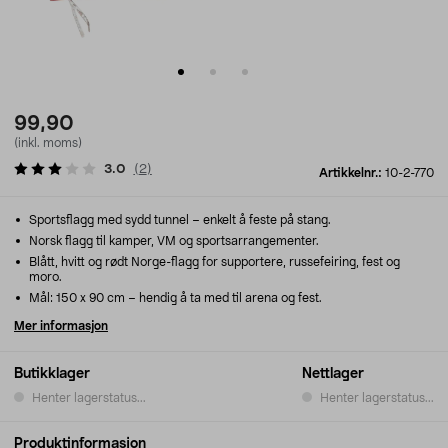
99,90
(inkl. moms)
3.0
(
2
)
Artikkelnr.:
10-2-770
Sportsflagg med sydd tunnel – enkelt å feste på stang.
Norsk flagg til kamper, VM og sportsarrangementer.
Blått, hvitt og rødt Norge-flagg for supportere, russefeiring, fest og
moro.
Mål: 150 x 90 cm – hendig å ta med til arena og fest.
Mer informasjon
Butikklager
Nettlager
Henter lagerstatus...
Henter lagerstatus...
Produktinformasjon