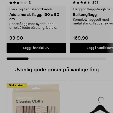
4.5 av 5 stjerner
anmeldelser
4.5 av 5 stjerner
anmeldels
2
259
Flagg og flaggstangtilbehør
Flagg og flaggstangtilbeh
Adela norsk flagg, 150 x 90
Balkongflagg
cm
Komplett flaggsett med
metallstang, flaggstrekker
Sportsflagg med sydd tunnel –
toppkule, veggfeste og fl
enkelt å feste på stang. Norsk
flagg til kamper, V...
99,90
169,90
Legg i handlekurv
Legg i handlekurv
Uvanlig gode priser på vanlige ting
Sjekk prisen