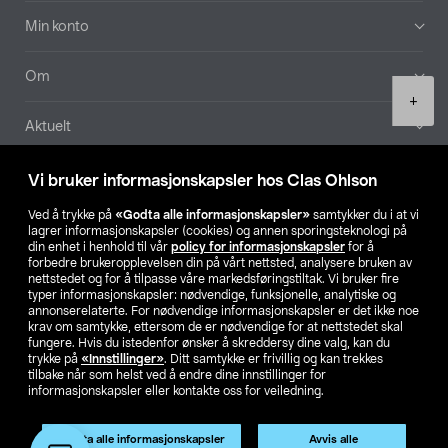
Min konto
Om
Product
+
quantity
Aktuelt
Våre selskaper
Vi bruker informasjonskapsler hos Clas Ohlson
Ved å trykke på
«Godta alle informasjonskapsler»
samtykker du i at vi
Finn din butikk
lagrer informasjonskapsler (cookies) og annen sporingsteknologi på
din enhet i henhold til vår
policy for informasjonskapsler
for å
forbedre brukeropplevelsen din på vårt nettsted, analysere bruken av
SE
NO
FI
nettstedet og for å tilpasse våre markedsføringstiltak. Vi bruker fire
typer informasjonskapsler: nødvendige, funksjonelle, analytiske og
annonserelaterte. For nødvendige informasjonskapsler er det ikke noe
krav om samtykke, ettersom de er nødvendige for at nettstedet skal
fungere. Hvis du istedenfor ønsker å skreddersy dine valg, kan du
trykke på
«Innstillinger»
. Ditt samtykke er frivillig og kan trekkes
tilbake når som helst ved å endre dine innstillinger for
informasjonskapsler eller kontakte oss for veiledning.
Privacy statement
Medlemsvilkår
Kjøpsvilkår
For bedrifter
Endre til priser ekskl. moms
Godta alle informasjonskapsler
Avvis alle