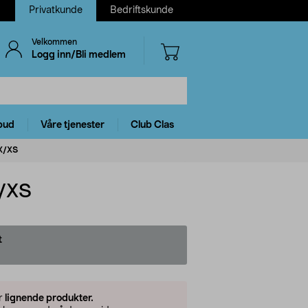
Privatkunde
Bedriftskunde
Velkommen
Logg inn/Bli medlem
bud
Våre tjenester
Club Clas
 X/XS
X/XS
t
er
lignende produkter.