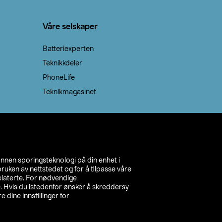
Våre selskaper
Batteriexperten
Teknikkdeler
PhoneLife
Teknikmagasinet
annen sporingsteknologi på din enhet i
ruken av nettstedet og for å tilpasse våre
relaterte. For nødvendige
. Hvis du istedenfor ønsker å skreddersy
e dine innstillinger for
inn din butikk