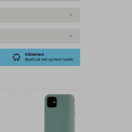
Klikk&Hent
Bestill på nett og hent i butikk