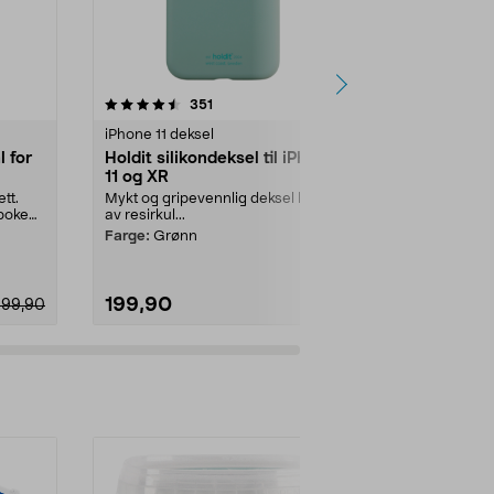
4.5 av 5 stjerner
anmeldelser
4.5
351
4
iPhone 11 deksel
iPhone 11 dek
 for
Holdit silikondeksel til iPhone
dbramante
11 og XR
iPhone 11/X
tt.
Mykt og gripevennlig deksel laget
Tynt, støtbes
eboken
av resirkul...
gjenvunnet pl.
Farge:
Grønn
Utførelse:
Cle
199,90
199,90
299,90