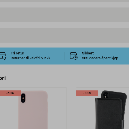
Fri retur
Sikkert
Returner til valgfri butikk
365 dagers åpent kjøp
ri
-50%
-33%