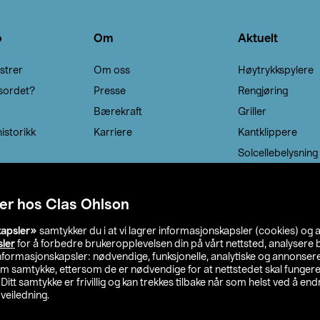
o
Om
Aktuelt
strer
Om oss
Høytrykkspylere
sordet?
Presse
Rengjøring
Bærekraft
Griller
istorikk
Karriere
Kantklippere
Solcellebelysning
er hos Clas Ohlson
kapsler»
samtykker du i at vi lagrer informasjonskapsler (cookies) og 
sler
for å forbedre brukeropplevelsen din på vårt nettsted, analysere b
 informasjonskapsler: nødvendige, funksjonelle, analytiske og annonse
om samtykke, ettersom de er nødvendige for at nettstedet skal fungere
. Ditt samtykke er frivillig og kan trekkes tilbake når som helst ved å endr
veiledning.
lson
Privacy statement
Medlemsvilkår
Kjøpsvilkår
F