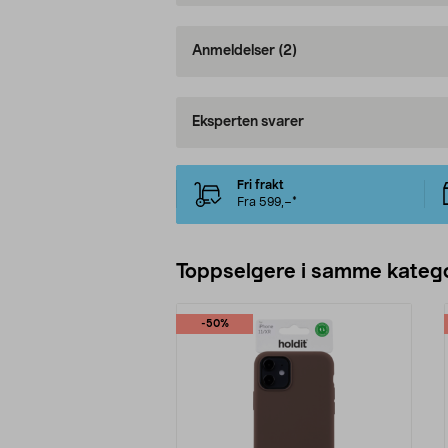
Anmeldelser
(2)
Eksperten svarer
Fri frakt
Fra 599,–*
Toppselgere i samme katego
-50%