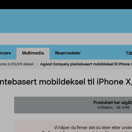
rnvare
Multimedia
Reservedeler
Til
hone X/XS/XR deksel
Agood Company plantebasert mobildeksel til iPhone
ebasert mobildeksel til iPhone 
Produktet har utgåt
Artikkelnr.:
39-3199
Vi håper du finner det du leter etter und