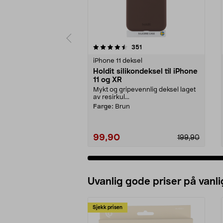
5 av 5 stjerner
4.0 av 5 stjerner
anmeldelser
351
iPhone 11 deksel
Holdit silikondeksel til iPhone
11 og XR
Mykt og gripevennlig deksel laget
av resirkul...
Farge:
Brun
99,90
199,90
Uvanlig gode priser på vanli
Sjekk prisen