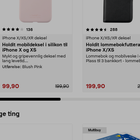
4.5 av 5 stjerner
anmeldelser
4.5 av 5 stjerner
anmeldelser
136
288
iPhone X/XS/XR deksel
iPhone X/XS/XR deksel
Holdit mobildeksel i silikon til
Holdit lommebokfutteral
iPhone X og XS
iPhone X/XS
Mykt og gripevennlig deksel med
Lommebok og mobilveske i e
lang levetid....
Plass til 3 bankkort - lomm
din kan du legge...
Utførelse:
Blush Pink
99,90
199,90
199,90
ge ting
Multibuy