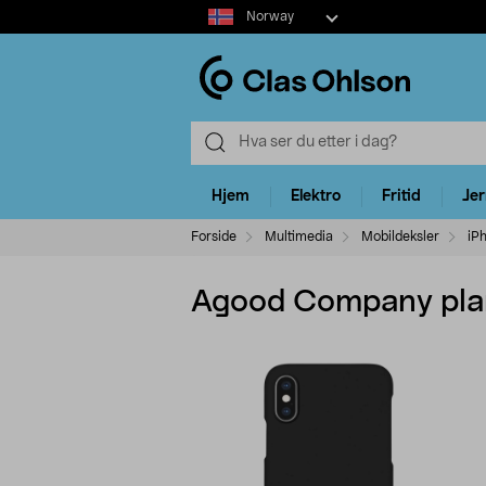
Select
Norway
market
Hjem
Elektro
Fritid
Je
Forside
Multimedia
Mobildeksler
iP
Agood Company plant