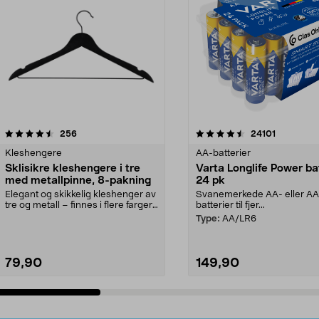
4.5av 5 stjerner
anmeldelser
4.5av 5 stjerner
anmeldels
256
24101
Kleshengere
AA-batterier
Sklisikre kleshengere i tre
Varta Longlife Power ba
med metallpinne, 8-pakning
24 pk
Elegant og skikkelig kleshenger av
Svanemerkede AA- eller A
tre og metall – finnes i flere farger.
batterier til fjer...
Kleshe...
Type:
AA/LR6
79,90
149,90
Legg i handlekurv
Legg i handlekurv