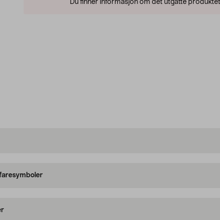
Du finner informasjon om det utgåtte produktet
 faresymboler
er