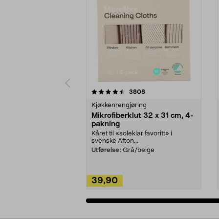
5av 5 stjerner
4.5av 5 stjerner
anmeldelser
3808
Kjøkkenrengjøring
Mikrofiberklut 32 x 31 cm, 4-
pakning
Kåret til «soleklar favoritt» i
svenske Afton...
Utførelse:
Grå/beige
39,90
Legg i handlekurv