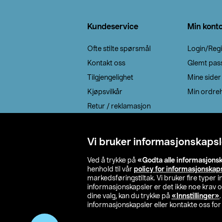
Bunntekst
Kundeservice
Min kont
Ofte stilte spørsmål
Login/Regi
Kontakt oss
Glemt pas
Tilgjengelighet
Mine sider
Kjøpsvilkår
Min ordreh
Retur / reklamasjon
EE-avfall
Cookie policy
Vi bruker informasjonskapsl
Leveringsalternativ
Ved å trykke på
«Godta alle informasjons
henhold til vår
policy for informasjonskap
markedsføringstiltak. Vi bruker fire typer
informasjonskapsler er det ikke noe krav 
dine valg, kan du trykke på
«Innstillinger»
informasjonskapsler eller kontakte oss for 
© 2026 Clas Oh