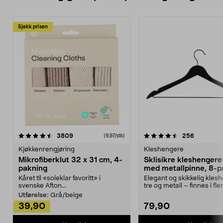
Sjekk prisen
4.5av 5 stjerner
anmeldelser
4.5av 5 stjerner
anmeldels
3809
256
(9,97/stk)
Kjøkkenrengjøring
Kleshengere
Mikrofiberklut 32 x 31 cm, 4-
Sklisikre kleshengere 
pakning
med metallpinne, 8-p
Kåret til «soleklar favoritt» i
Elegant og skikkelig kles
svenske Afton...
tre og metall – finnes i fle
Kleshe...
Utførelse:
Grå/beige
39,90
79,90