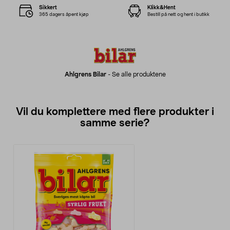
Sikkert
Klikk&Hent
365 dagers åpent kjøp
Bestill på nett og hent i butikk
Ahlgrens Bilar
-
Se alle produktene
Vil du komplettere med flere produkter i
samme serie?