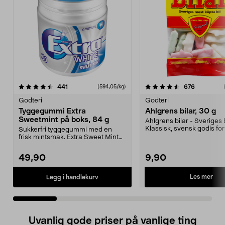
4.5 av 5 stjerner
anmeldelser
anmeldels
441
676
(594,05/kg)
0.0 av 5 stjerner
Godteri
Godteri
Tyggegummi Extra
Ahlgrens bilar, 30 g
Sweetmint på boks, 84 g
Ahlgrens bilar - Sveriges b
Klassisk, svensk godis f
Sukkerfri tyggegummi med en
seige bil...
frisk mintsmak. Extra Sweet Mint
er en gelatinfri og...
49,90
9,90
Les mer
Legg i handlekurv
Uvanlig gode priser på vanlige ting