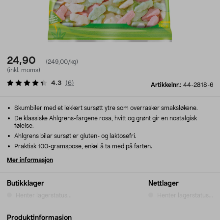
24,90
(249,00/kg)
(inkl. moms)
4.3
(
6
)
Artikkelnr.:
44-2818-6
Skumbiler med et lekkert sursøtt ytre som overrasker smaksløkene.
De klassiske Ahlgrens-fargene rosa, hvitt og grønt gir en nostalgisk
følelse.
Ahlgrens bilar sursøt er gluten- og laktosefri.
Praktisk 100-gramspose, enkel å ta med på farten.
Mer informasjon
Butikklager
Nettlager
Henter lagerstatus...
Henter lagerstatus...
Produktinformasjon