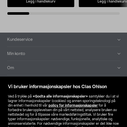
Legg i handlekurv
Legg i handlekurv
Bunntekst
Kundeservice
Min konto
Om
Aktuelt
Vi bruker informasjonskapsler hos Clas Ohlson
Våre selskaper
Ved å trykke på
«Godta alle informasjonskapsler»
samtykker du i at vi
lagrer informasjonskapsler (cookies) og annen sporingsteknologi på
din enhet i henhold til vår
policy for informasjonskapsler
for å
Finn din butikk
forbedre brukeropplevelsen din på vårt nettsted, analysere bruken av
nettstedet og for å tilpasse våre markedsføringstiltak. Vi bruker fire
typer informasjonskapsler: nødvendige, funksjonelle, analytiske og
annonserelaterte. For nødvendige informasjonskapsler er det ikke noe
SE
NO
FI