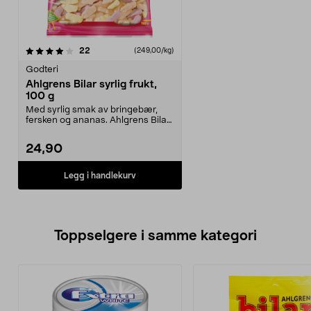
anmeldelser
22
(249,00/kg)
Godteri
Ahlgrens Bilar syrlig frukt,
100 g
Med syrlig smak av bringebær,
fersken og ananas. Ahlgrens Bilar
– Sveriges mests...
24,90
Legg i handlekurv
Toppselgere i samme kategori