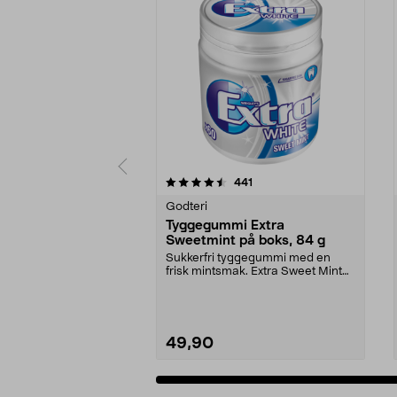
5 av 5 stjerner
4.5 av 5 stjerner
anmeldelser
441
Godteri
Tyggegummi Extra
Sweetmint på boks, 84 g
Sukkerfri tyggegummi med en
frisk mintsmak. Extra Sweet Mint
er en gelatinfri og...
49,90