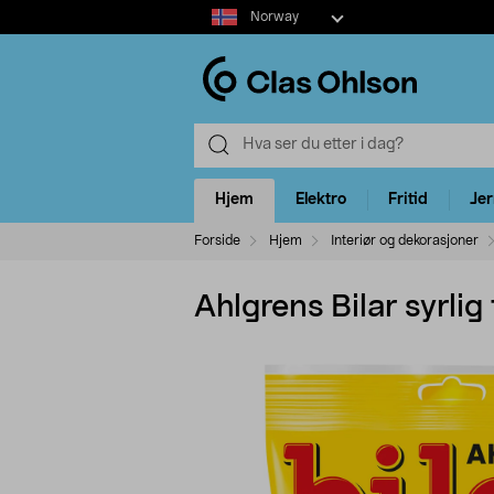
Select
Norway
market
Hjem
Elektro
Fritid
Je
Forside
Hjem
Interiør og dekorasjoner
Ahlgrens Bilar syrlig 