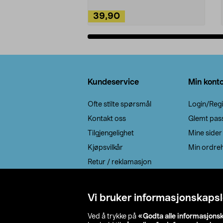
39,90
Legg i handlekurv
Bunntekst
Kundeservice
Min kont
Ofte stilte spørsmål
Login/Regi
Kontakt oss
Glemt pas
Tilgjengelighet
Mine sider
Kjøpsvilkår
Min ordreh
Retur / reklamasjon
EE-avfall
Cookie policy
Vi bruker informasjonskapsl
Leveringsalternativ
Ved å trykke på
«Godta alle informasjons