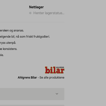
Nettlager
Henter lagerstatus...
fersken og ananas.
lgende bil, nå som friskt fruktgodteri.
ryss utenpå.
e konsistens.
le.
Ahlgrens Bilar
-
Se alle produktene