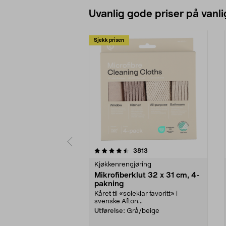
Uvanlig gode priser på vanli
Sjekk prisen
5av 5 stjerner
4.5av 5 stjerner
anmeldelser
3813
Kjøkkenrengjøring
Mikrofiberklut 32 x 31 cm, 4-
pakning
Kåret til «soleklar favoritt» i
svenske Afton...
Utførelse:
Grå/beige