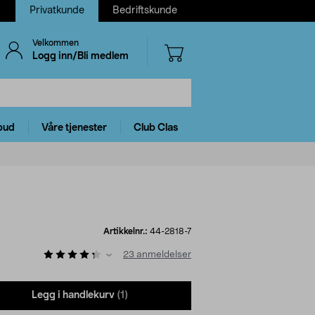
Privatkunde
Bedriftskunde
Velkommen
Logg inn/Bli medlem
bud
Våre tjenester
Club Clas
Artikkelnr.:
44-2818-7
23
anmeldelser
Legg i handlekurv
(1)