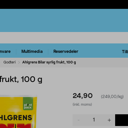
rnvare
Multimedia
Reservedeler
Til
Godteri
Ahlgrens Bilar syrlig frukt, 100 g
frukt, 100 g
24,90
(249,00/kg)
(inkl. moms)
Product
quantity