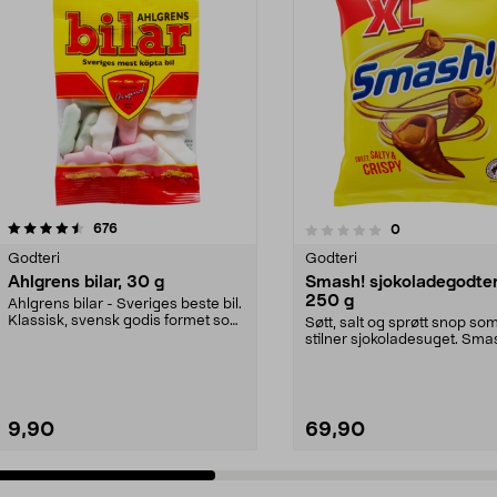
anmeldelser
4.5 av 5 stjerner
676
anmeldelser
0
0.0 av 5 stjerner
Godteri
Godteri
Ahlgrens bilar, 30 g
Smash! sjokoladegodter
250 g
Ahlgrens bilar - Sveriges beste bil.
Klassisk, svensk godis formet som
Søtt, salt og sprøtt snop so
seige bil...
stilner sjokoladesuget. Sma
sjokoladegodis med ...
9,90
69,90