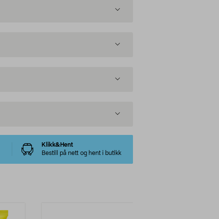
Klikk&Hent
Bestill på nett og hent i butikk