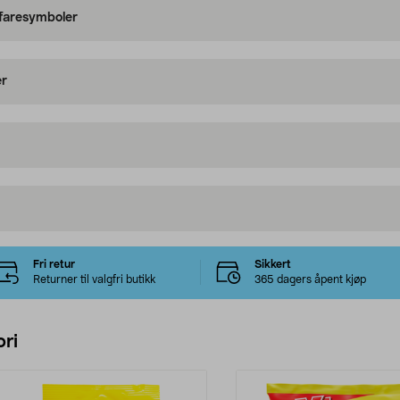
 faresymboler
er
Fri retur
Sikkert
Returner til valgfri butikk
365 dagers åpent kjøp
ri