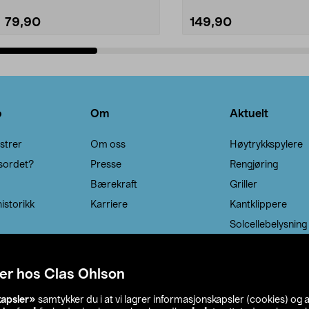
79,90
149,90
Legg i handlekurv
Legg i handlekurv
o
Om
Aktuelt
strer
Om oss
Høytrykkspylere
sordet?
Presse
Rengjøring
Bærekraft
Griller
istorikk
Karriere
Kantklippere
Solcellebelysning
er hos Clas Ohlson
kapsler»
samtykker du i at vi lagrer informasjonskapsler (cookies) og 