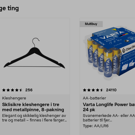
ge ting
Multibuy
4.5av 5 stjerner
anmeldelser
4.5av 5 stjerner
anmeldels
256
24110
Kleshengere
AA-batterier
Sklisikre kleshengere i tre
Varta Longlife Power ba
med metallpinne, 8-pakning
24 pk
Elegant og skikkelig kleshenger av
Svanemerkede AA- eller A
tre og metall – finnes i flere farger.
batterier til fjer...
Kleshe...
Type:
AA/LR6