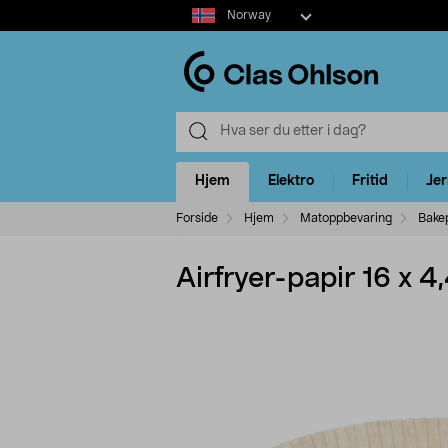
Select
Norway
market
Hjem
Elektro
Fritid
Je
Forside
Hjem
Matoppbevaring
Bakep
Airfryer-papir 16 x 