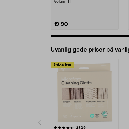
Volum:
1 l
19,90
Uvanlig gode priser på vanli
Sjekk prisen
5av 5 stjerner
4.5av 5 stjerner
anmeldelser
3809