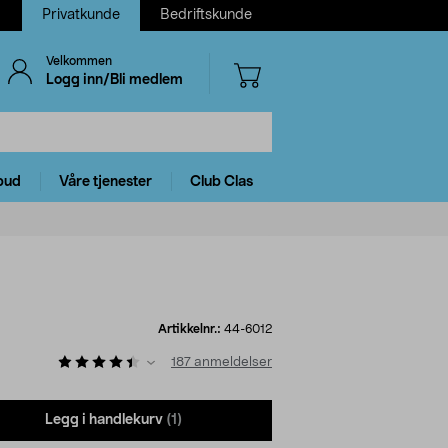
Privatkunde
Bedriftskunde
Velkommen
Logg inn/Bli medlem
bud
Våre tjenester
Club Clas
Artikkelnr.:
44-6012
187
anmeldelser
Legg i handlekurv
(1)