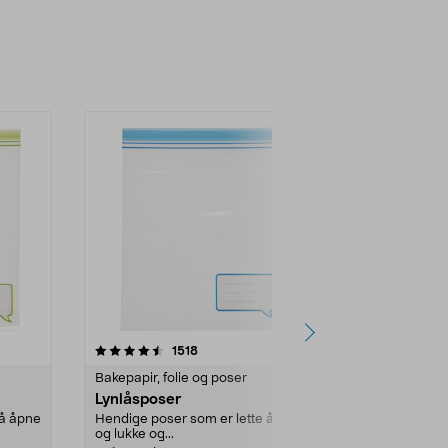
4.5 av 5 stjerner
anmeldelser
4.5
1518
1
Bakepapir, folie og poser
Bakepapir, fo
Lynlåsposer
Lynlåspose
 å åpne
Hendige poser som er lette å åpne
Hendige poser
og lukke og...
og lukke og...