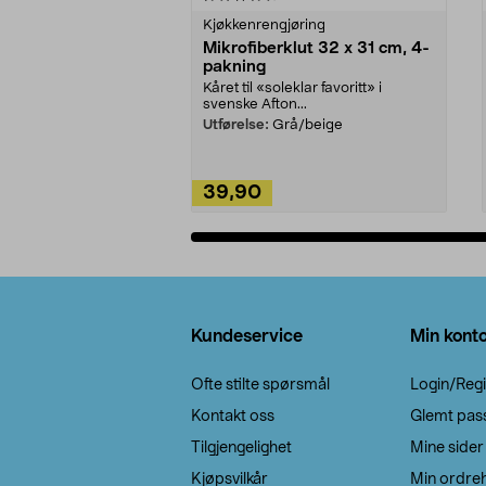
Kjøkkenrengjøring
Mikrofiberklut 32 x 31 cm, 4-
pakning
Kåret til «soleklar favoritt» i
svenske Afton...
Utførelse:
Grå/beige
39,90
Legg i handlekurv
Bunntekst
Kundeservice
Min kont
Ofte stilte spørsmål
Login/Regi
Kontakt oss
Glemt pas
Tilgjengelighet
Mine sider
Kjøpsvilkår
Min ordreh