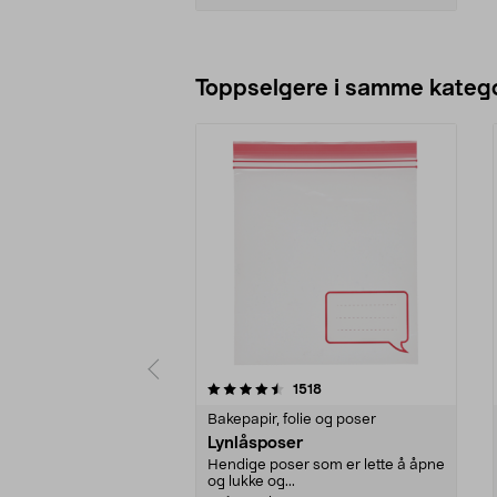
Legg i handlekurv
Toppselgere i samme katego
5 av 5 stjerner
4.5 av 5 stjerner
anmeldelser
1518
Bakepapir, folie og poser
Lynlåsposer
Hendige poser som er lette å åpne
og lukke og...