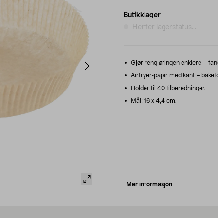
Butikklager
Henter lagerstatus...
Gjør rengjøringen enklere – fang
Airfryer-papir med kant – bakeform
Holder til 40 tilberedninger.
Mål: 16 x 4,4 cm.
Mer informasjon