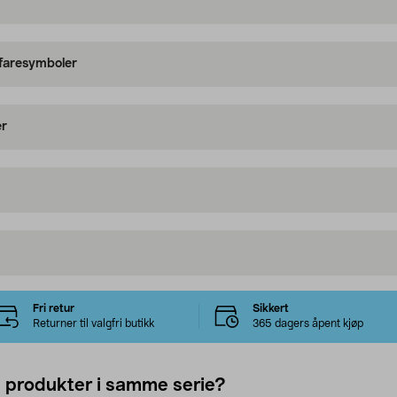
 faresymboler
er
Fri retur
Sikkert
Returner til valgfri butikk
365 dagers åpent kjøp
e produkter i samme serie?