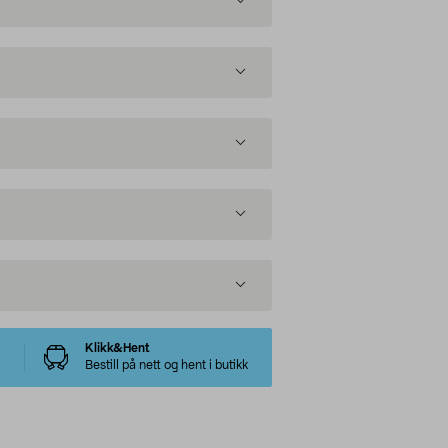
Klikk&Hent
Bestill på nett og hent i butikk