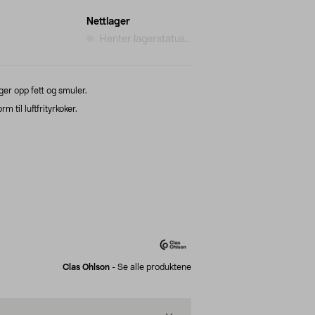
Nettlager
Henter lagerstatus...
er opp fett og smuler.
 til luftfrityrkoker.
Clas Ohlson
-
Se alle produktene