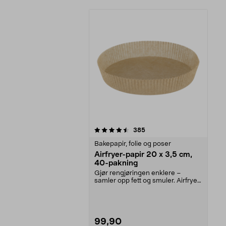
5av 5 stjerner
anmeldelser
385
Bakepapir, folie og poser
Airfryer-papir 20 x 3,5 cm,
40-pakning
Gjør rengjøringen enklere –
samler opp fett og smuler. Airfryer-
papir med kant –...
99,90