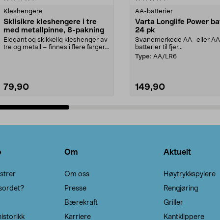
Kleshengere
AA-batterier
Sklisikre kleshengere i tre
Varta Longlife Power ba
med metallpinne, 8-pakning
24 pk
Elegant og skikkelig kleshenger av
Svanemerkede AA- eller A
tre og metall – finnes i flere farger.
batterier til fjer...
Kleshe...
Type:
AA/LR6
79,90
149,90
Legg i handlekurv
Legg i handlekurv
o
Om
Aktuelt
strer
Om oss
Høytrykkspylere
sordet?
Presse
Rengjøring
Bærekraft
Griller
istorikk
Karriere
Kantklippere