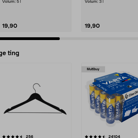
Volum:
5 l
Volum:
3 l
19,90
19,90
ge ting
Multibuy
4.5av 5 stjerner
anmeldelser
4.5av 5 stjerner
anmeldels
256
24104