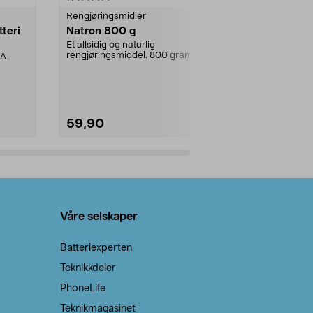
Rengjøringsmidler
Levende lys
tteri
Natron 800 g
Telys steari
prosent ste
Et allsidig og naturlig
rengjøringsmiddel. 800 gram
AA-
100 % stearin
natron – til rengjøring både...
råvarer. Produ
brenner med e
59,90
69,90
Legg i handlekurv
Legg 
Våre selskaper
Batteriexperten
Teknikkdeler
PhoneLife
Teknikmagasinet