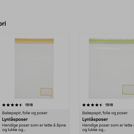
ri
4.5 av 5 stjerner
anmeldelser
4.5 av 5 stjerner
anmeldelser
1518
1518
Bakepapir, folie og poser
Bakepapir, folie og poser
Lynlåsposer
Lynlåsposer
Hendige poser som er lette å åpne
Hendige poser som er lette
og lukke og...
og lukke og...