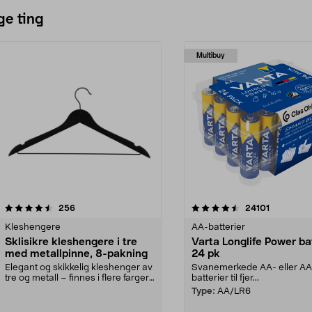
ge ting
Multibuy
4.5av 5 stjerner
anmeldelser
4.5av 5 stjerner
anmeldels
256
24101
Kleshengere
AA-batterier
Sklisikre kleshengere i tre
Varta Longlife Power ba
med metallpinne, 8-pakning
24 pk
Elegant og skikkelig kleshenger av
Svanemerkede AA- eller A
tre og metall – finnes i flere farger.
batterier til fjer...
Kleshe...
Type:
AA/LR6