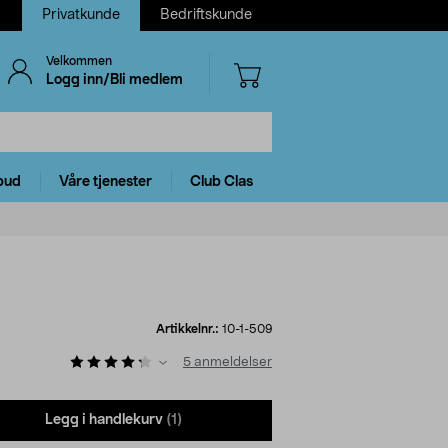
Privatkunde
Bedriftskunde
Velkommen
Logg inn/Bli medlem
bud
Våre tjenester
Club Clas
Artikkelnr.:
10-1-509
5
anmeldelser
Legg i handlekurv
(1)