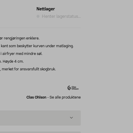
Nettlager
Henter lagerstatus...
ør rengjøringen enklere.
 kant som beskytter kurven under matlaging.
i airfryer med mindre søl.
m. Høyde 4 cm.
merket for ansvarsfullt skogbruk.
Clas Ohlson
-
Se alle produktene