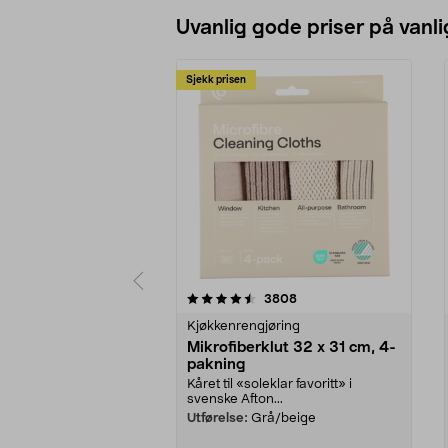
Uvanlig gode priser på vanli
Sjekk prisen
5av 5 stjerner
4.5av 5 stjerner
anmeldelser
3808
Kjøkkenrengjøring
Mikrofiberklut 32 x 31 cm, 4-
pakning
Kåret til «soleklar favoritt» i
svenske Afton...
Utførelse:
Grå/beige