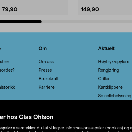
79,90
149,90
Legg i handlekurv
Legg i handlekurv
o
Om
Aktuelt
strer
Om oss
Høytrykkspylere
sordet?
Presse
Rengjøring
Bærekraft
Griller
istorikk
Karriere
Kantklippere
Solcellebelysning
er hos Clas Ohlson
kapsler»
samtykker du i at vi lagrer informasjonskapsler (cookies) og 