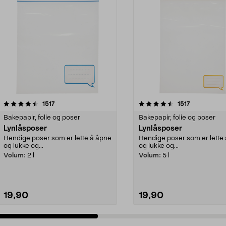
4.5 av 5 stjerner
anmeldelser
4.5 av 5 stjerner
anmeldelser
1517
1517
Bakepapir, folie og poser
Bakepapir, folie og poser
Lynlåsposer
Lynlåsposer
Hendige poser som er lette å åpne
Hendige poser som er lette
og lukke og...
og lukke og...
Volum:
2 l
Volum:
5 l
19,90
19,90