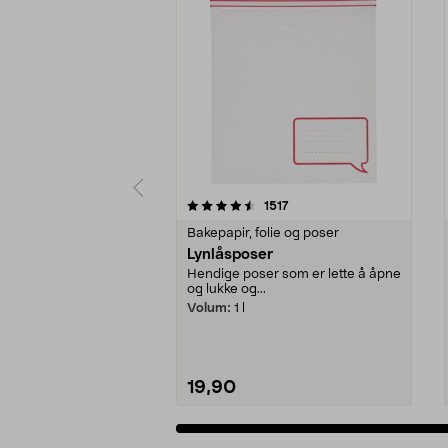
5 av 5 stjerner
4.5 av 5 stjerner
anmeldelser
1517
Bakepapir, folie og poser
Lynlåsposer
Hendige poser som er lette å åpne
og lukke og...
Volum:
1 l
19,90