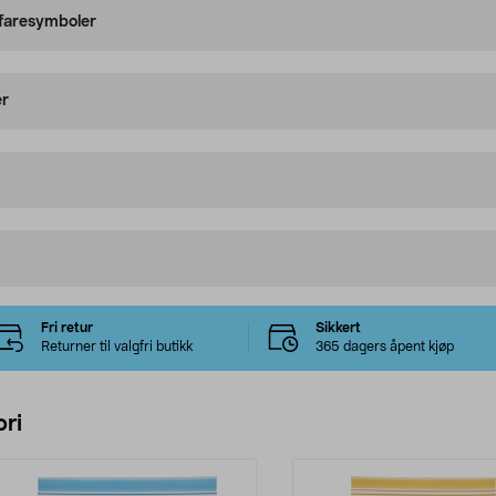
 faresymboler
er
Fri retur
Sikkert
Returner til valgfri butikk
365 dagers åpent kjøp
ri