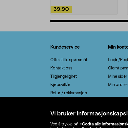
39,90
Legg i handlekurv
Bunntekst
Kundeservice
Min kont
Ofte stilte spørsmål
Login/Regi
Kontakt oss
Glemt pas
Tilgjengelighet
Mine sider
Kjøpsvilkår
Min ordreh
Retur / reklamasjon
EE-avfall
Cookie policy
Vi bruker informasjonskapsl
Leveringsalternativ
Ved å trykke på
«Godta alle informasjons