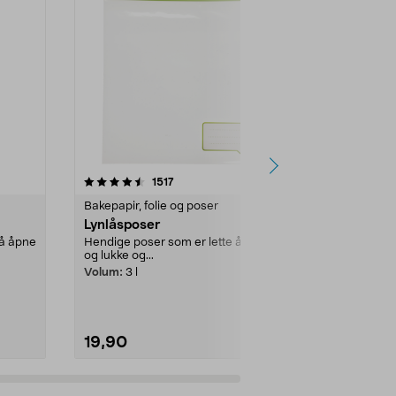
4.5 av 5 stjerner
anmeldelser
4.5
1517
1
Bakepapir, folie og poser
Bakepapir, fo
Lynlåsposer
Lynlåspose
 å åpne
Hendige poser som er lette å åpne
Hendige poser
og lukke og...
og lukke og...
Volum:
3 l
Volum:
0,5 l
19,90
19,90