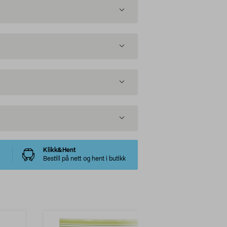
Klikk&Hent
Bestill på nett og hent i butikk