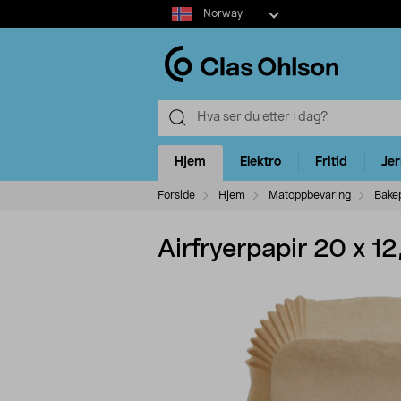
Select
Norway
market
Hjem
Elektro
Fritid
Je
Forside
Hjem
Matoppbevaring
Bakep
Airfryerpapir 20 x 