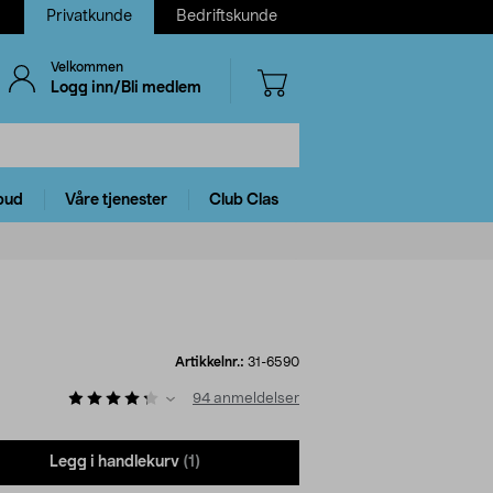
Privatkunde
Bedriftskunde
Velkommen
Logg inn/Bli medlem
bud
Våre tjenester
Club Clas
Artikkelnr.:
31-6590
94
anmeldelser
Legg i handlekurv
(1)