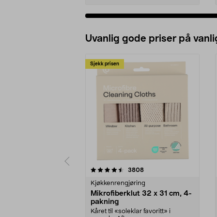
Uvanlig gode priser på vanli
Sjekk prisen
5av 5 stjerner
4.5av 5 stjerner
anmeldelser
3808
Kjøkkenrengjøring
Mikrofiberklut 32 x 31 cm, 4-
pakning
Kåret til «soleklar favoritt» i