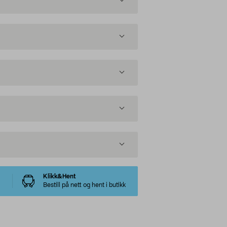
Klikk&Hent
Bestill på nett og hent i butikk