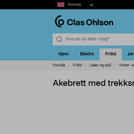
Select
Norway
market
Hjem
Elektro
Fritid
Je
Forside
Fritid
Leker og spill
Vinter- o
Akebrett med trekksn