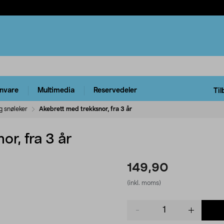
rnvare
Multimedia
Reservedeler
Til
g snøleker
Akebrett med trekksnor, fra 3 år
or, fra 3 år
149,90
(inkl. moms)
Product
quantity