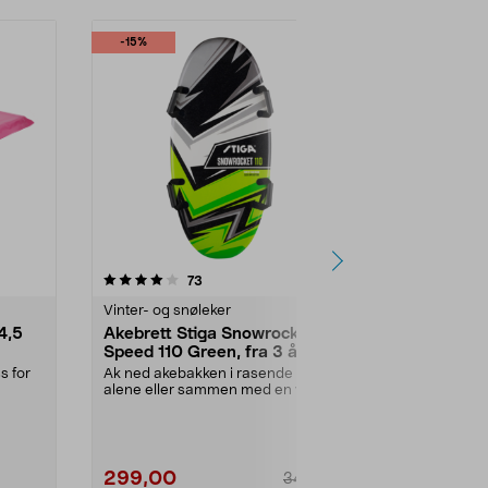
-15%
4.5 av 5 stjerner
anmeldelser
4.5
73
3
Vinter- og snøleker
Vinter- og sn
4,5
Akebrett Stiga Snowrocket
Akemadrass
Speed 110 Green, fra 3 år
cm, fra 3 år
s for
Ak ned akebakken i rasende fart –
Enkel og lett
alene eller sammen med en venn.
moro i akeb...
Stiga Snowrock...
Farge:
Grønn
299,00
399,90
349,90