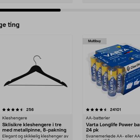
ge ting
Multibuy
4.5av 5 stjerner
anmeldelser
4.5av 5 stjerner
anmeldels
256
24101
Kleshengere
AA-batterier
Sklisikre kleshengere i tre
Varta Longlife Power ba
med metallpinne, 8-pakning
24 pk
Elegant og skikkelig kleshenger av
Svanemerkede AA- eller A