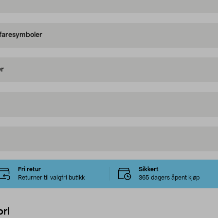
 faresymboler
er
Fri retur
Sikkert
Returner til valgfri butikk
365 dagers åpent kjøp
ri