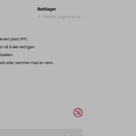
Nettlager
Henter lagerstatus...
ulert plast (PP).
or så å ake ned igjen.
kebakken.
 selv eller sammen med en venn.