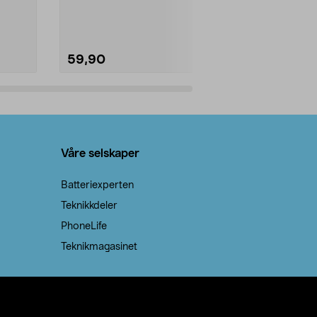
natron – til rengjøring både...
råvarer. Produ
brenner med e
59,90
69,90
Legg i handlekurv
Legg 
Våre selskaper
Batteriexperten
Teknikkdeler
PhoneLife
Teknikmagasinet