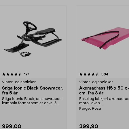
4.5 av 5 stjerner
anmeldelser
4.0 av 5 stjerner
anmeldelser
177
384
Vinter- og snøleker
Vinter- og snøleker
Stiga Iconic Black Snowracer,
Akemadrass 115 x 50 x 
fra 5 år
cm, fra 3 år
Stiga Iconic Black, en snowracer i
Enkel og lettkjørt akemadras
kompakt format som er enkel å
moro i akeb...
manøvrere. Popu...
Farge:
Rosa
999,00
399,90