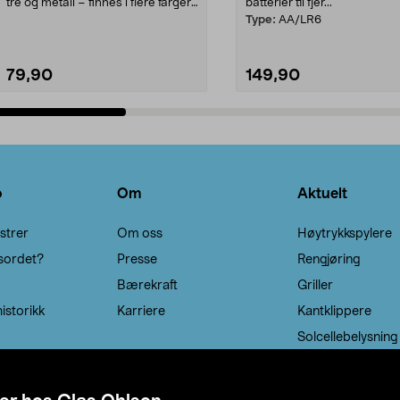
tre og metall – finnes i flere farger.
batterier til fjer...
Kleshe...
Type:
AA/LR6
79,90
149,90
Legg i handlekurv
Legg i handlekurv
o
Om
Aktuelt
strer
Om oss
Høytrykkspylere
sordet?
Presse
Rengjøring
Bærekraft
Griller
istorikk
Karriere
Kantklippere
Solcellebelysning