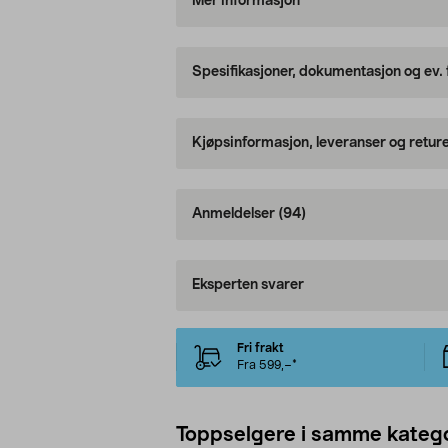
Mer informasjon
Spesifikasjoner, dokumentasjon og ev.
Kjøpsinformasjon, leveranser og retur
Anmeldelser
(94)
Eksperten svarer
Fri frakt
Fra 599,–*
Toppselgere i samme katego