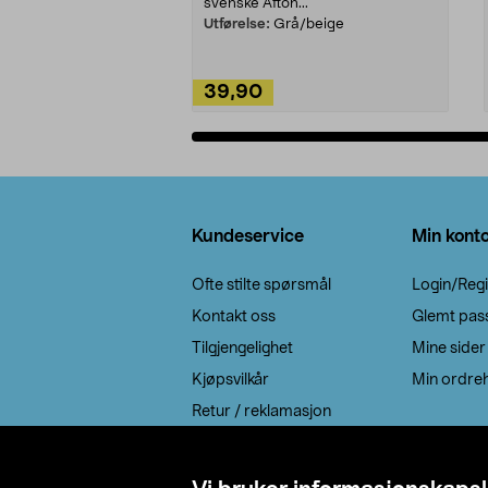
svenske Afton...
Utførelse:
Grå/beige
39,90
Legg i handlekurv
Bunntekst
Kundeservice
Min kont
Ofte stilte spørsmål
Login/Regi
Kontakt oss
Glemt pas
Tilgjengelighet
Mine sider
Kjøpsvilkår
Min ordreh
Retur / reklamasjon
EE-avfall
Cookie policy