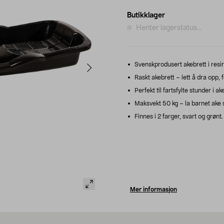
Butikklager
Henter lagerstatus...
Svenskprodusert akebrett i resirk
Raskt akebrett – lett å dra opp, f
Perfekt til fartsfylte stunder i a
Maksvekt 50 kg – la barnet ake
Finnes i 2 farger, svart og grønt.
Mer informasjon