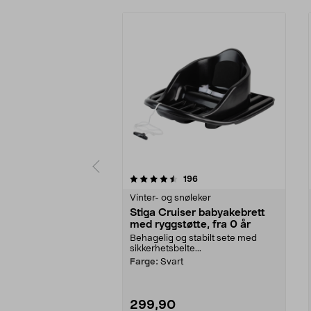
5 av 5 stjerner
4.5 av 5 stjerner
anmeldelser
196
Vinter- og snøleker
Stiga Cruiser babyakebrett
med ryggstøtte, fra 0 år
Behagelig og stabilt sete med
sikkerhetsbelte...
Farge:
Svart
299,90