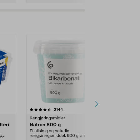
er
4.0av 5 stjerner
anmeldelser
4.5
2144
4
Rengjøringsmidler
Levende lys
tteri
Natron 800 g
Telys steari
prosent ste
Et allsidig og naturlig
rengjøringsmiddel. 800 gram
AA-
100 % stearin