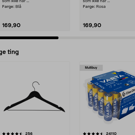
som ikke har ...
som ikke har ...
Farge:
Blå
Farge:
Rosa
169,90
169,90
ge ting
Multibuy
4.5av 5 stjerner
anmeldelser
4.5av 5 stjerner
anmeldels
256
24110