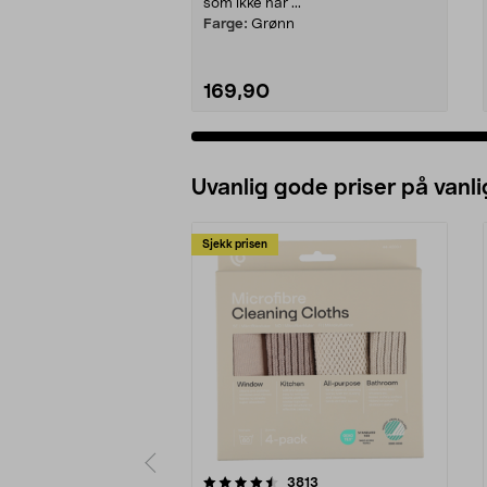
som ikke har ...
Farge:
Grønn
169,90
Uvanlig gode priser på vanli
Sjekk prisen
5av 5 stjerner
4.5av 5 stjerner
anmeldelser
3813