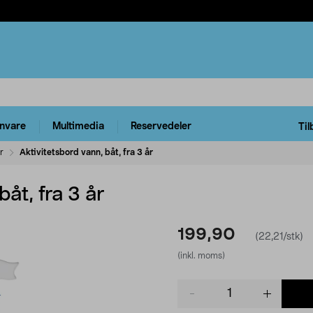
rnvare
Multimedia
Reservedeler
Til
r
Aktivitetsbord vann, båt, fra 3 år
båt, fra 3 år
199,90
(22,21/stk)
(inkl. moms)
Product
quantity