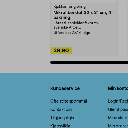
Kjøkkenrengjøring
Mikrofiberklut 32 x 31 cm, 4-
pakning
Kåret til «soleklar favoritt» i
svenske Afton...
Utførelse:
Grå/beige
39,90
Legg i handlekurv
Bunntekst
Kundeservice
Min kont
Ofte stilte spørsmål
Login/Regi
Kontakt oss
Glemt pas
Tilgjengelighet
Mine sider
Kjøpsvilkår
Min ordreh