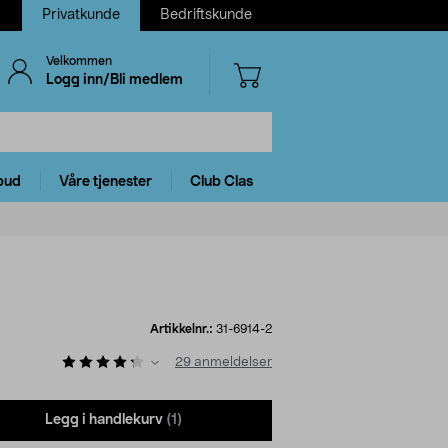
Privatkunde
Bedriftskunde
Velkommen
Logg inn/Bli medlem
bud
Våre tjenester
Club Clas
Artikkelnr.:
31-6914-2
29
anmeldelser
Legg i handlekurv
(1)