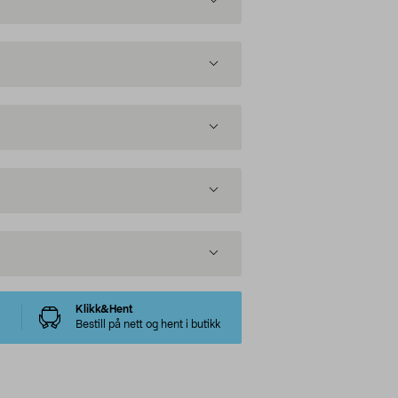
Klikk&Hent
Bestill på nett og hent i butikk