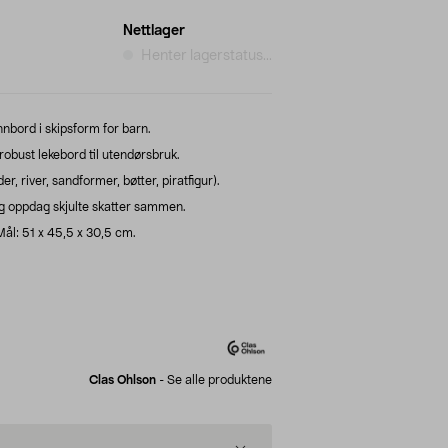
Nettlager
Henter lagerstatus...
nbord i skipsform for barn.
 robust lekebord til utendørsbruk.
 river, sandformer, bøtter, piratfigur).
og oppdag skjulte skatter sammen.
 Mål: 51 x 45,5 x 30,5 cm.
Clas Ohlson
-
Se alle produktene