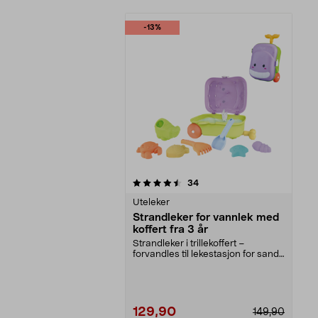
-13%
5av 5 stjerner
anmeldelser
34
Uteleker
Strandleker for vannlek med
koffert fra 3 år
Strandleker i trillekoffert –
forvandles til lekestasjon for sand
og vann. Sandl...
129,90
149,90