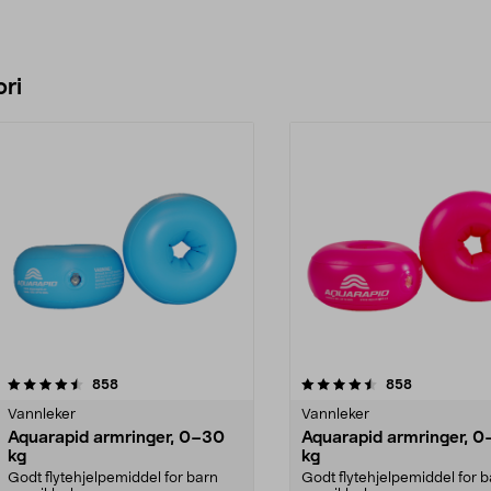
ri
4.5 av 5 stjerner
anmeldelser
3.5 av 5 stjerner
anmeldelser
858
858
Vannleker
Vannleker
Aquarapid armringer, 0–30
Aquarapid armringer, 
kg
kg
Godt flytehjelpemiddel for barn
Godt flytehjelpemiddel for 