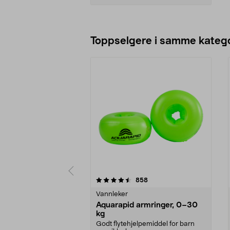
Legg i handlekurv
Toppselgere i samme katego
5 av 5 stjerner
4.5 av 5 stjerner
anmeldelser
858
Vannleker
Aquarapid armringer, 0–30
kg
Godt flytehjelpemiddel for barn