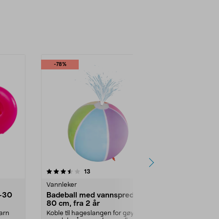
-78%
4.0 av 5 stjerner
anmeldelser
4.5
13
Vannleker
Vannleker
0–30
Badeball med vannspreder,
Oppblåsbar
80 cm, fra 2 år
x 1,5 m
barn
Koble til hageslangen for gøyal
La barna få av