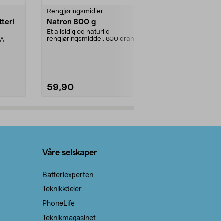
Rengjøringsmidler
Levende lys
tteri
Natron 800 g
Telys steari
prosent ste
Et allsidig og naturlig
rengjøringsmiddel. 800 gram
AA-
100 % stearin
natron – til rengjøring både...
råvarer. Produ
brenner med e
59,90
69,90
Legg i handlekurv
Legg 
Våre selskaper
Batteriexperten
Teknikkdeler
PhoneLife
Teknikmagasinet