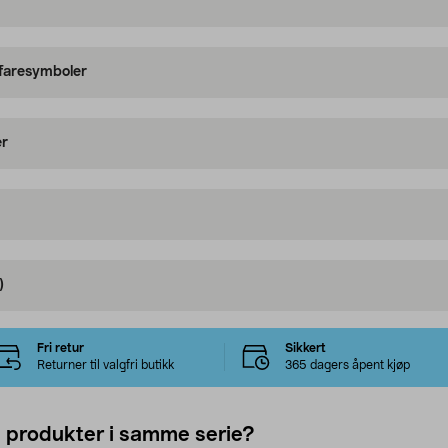
 faresymboler
er
)
Fri retur
Sikkert
Returner til valgfri butikk
365 dagers åpent kjøp
e produkter i samme serie?