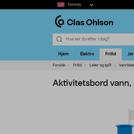
Select
Norway
market
Hjem
Elektro
Fritid
Je
Forside
Fritid
Leker og spill
Vannleke
Aktivitetsbord vann, 