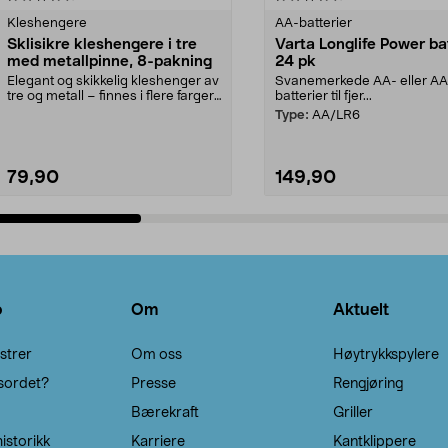
Kleshengere
AA-batterier
Sklisikre kleshengere i tre
Varta Longlife Power ba
med metallpinne, 8-pakning
24 pk
Elegant og skikkelig kleshenger av
Svanemerkede AA- eller A
tre og metall – finnes i flere farger.
batterier til fjer...
Kleshe...
Type:
AA/LR6
79,90
149,90
Legg i handlekurv
Legg i handlekurv
o
Om
Aktuelt
strer
Om oss
Høytrykkspylere
sordet?
Presse
Rengjøring
Bærekraft
Griller
istorikk
Karriere
Kantklippere