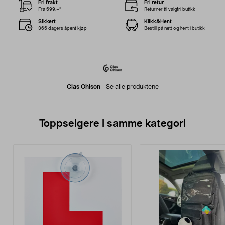
Fri frakt
Fri retur
Fra 599,–*
Returner til valgfri butikk
Sikkert
Klikk&Hent
365 dagers åpent kjøp
Bestill på nett og hent i butikk
Clas Ohlson
-
Se alle produktene
Toppselgere i samme kategori