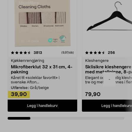
4.5av 5 stjerner
anmeldelser
4.5av 5 stjerner
anmeldels
3813
256
(9,97/stk)
Kjøkkenrengjøring
Kleshengere
Mikrofiberklut 32 x 31 cm, 4-
Sklisikre kleshengere 
pakning
med metallpinne, 8-p
Kåret til «soleklar favoritt» i
Elegant og skikkelig kles
-
svenske Afton...
tre og metall – finnes i fle
Kleshe...
Utførelse:
Grå/beige
39,90
79,90
Legg i handlekurv
Legg i handlekurv