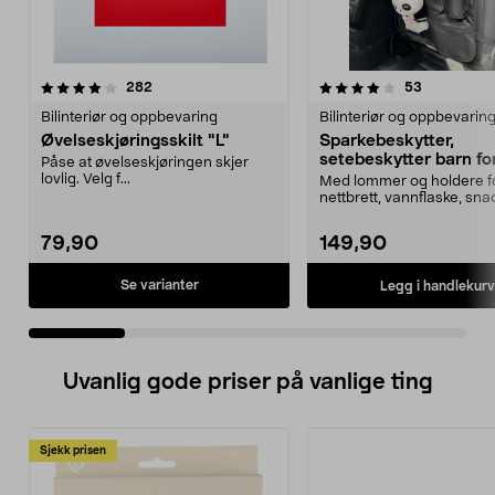
4.0 av 5 stjerner
anmeldelser
3.5 av 5 stjerner
anmeldelse
282
53
Bilinteriør og oppbevaring
Bilinteriør og oppbevarin
Øvelseskjøringsskilt "L"
Sparkebeskytter,
setebeskytter barn for
Påse at øvelseskjøringen skjer
med oppbevaring
lovlig. Velg f...
Med lommer og holdere f
nettbrett, vannflaske, snac
osv. Sparkebeskyt...
79,90
149,90
Se varianter
Legg i handlekurv
Uvanlig gode priser på vanlige ting
Sjekk prisen