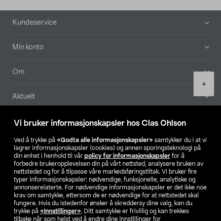
Bunntekst
Kundeservice
Min konto
Om
Product
+
quantity
Aktuelt
Våre selskaper
Vi bruker informasjonskapsler hos Clas Ohlson
Ved å trykke på
«Godta alle informasjonskapsler»
samtykker du i at vi
Finn din butikk
lagrer informasjonskapsler (cookies) og annen sporingsteknologi på
din enhet i henhold til vår
policy for informasjonskapsler
for å
forbedre brukeropplevelsen din på vårt nettsted, analysere bruken av
SE
NO
FI
nettstedet og for å tilpasse våre markedsføringstiltak. Vi bruker fire
typer informasjonskapsler: nødvendige, funksjonelle, analytiske og
annonserelaterte. For nødvendige informasjonskapsler er det ikke noe
krav om samtykke, ettersom de er nødvendige for at nettstedet skal
fungere. Hvis du istedenfor ønsker å skreddersy dine valg, kan du
trykke på
«Innstillinger»
. Ditt samtykke er frivillig og kan trekkes
tilbake når som helst ved å endre dine innstillinger for