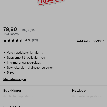
79,90
(15,98/stk)
(inkl. moms)
4.5
(
83
)
Artikkelnr.:
36-3337
Varslingsdekaler for alarm.
Supplement til boligalarmen.
Informerer og avskrekker.
Selvheftende – til vinduer og dører.
5-pk.
Mer informasjon
Butikklager
Nettlager
Henter lagerstatus...
Henter lagerstatus...