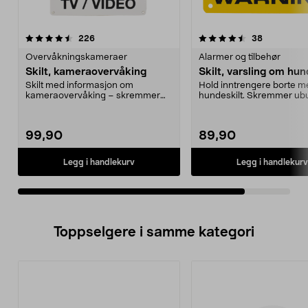
4.5av 5 stjerner
anmeldelser
anmeldelse
226
38
Overvåkningskameraer
Alarmer og tilbehør
Skilt, kameraovervåking
Skilt, varsling om hun
Skilt med informasjon om
Hold inntrengere borte m
kameraovervåking – skremmer
hundeskilt. Skremmer u
ubudne gjester. Viser at pl...
gjester. Informerer be...
99,90
89,90
Legg i handlekurv
Legg i handlekurv
Toppselgere i samme kategori