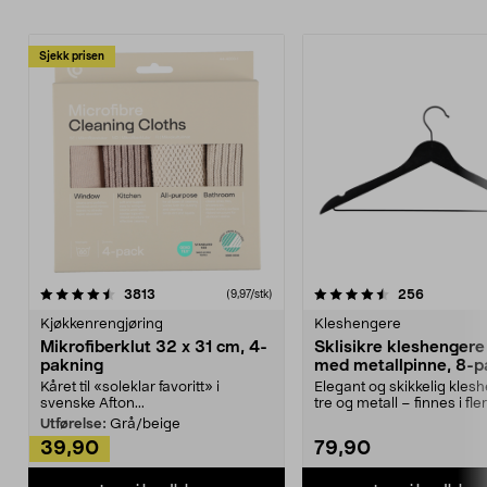
Sjekk prisen
4.5av 5 stjerner
anmeldelser
4.5av 5 stjerner
anmeldels
3813
256
(9,97/stk)
Kjøkkenrengjøring
Kleshengere
Mikrofiberklut 32 x 31 cm, 4-
Sklisikre kleshengere 
pakning
med metallpinne, 8-p
Kåret til «soleklar favoritt» i
Elegant og skikkelig kles
svenske Afton...
tre og metall – finnes i fle
Kleshe...
Utførelse:
Grå/beige
39,90
79,90