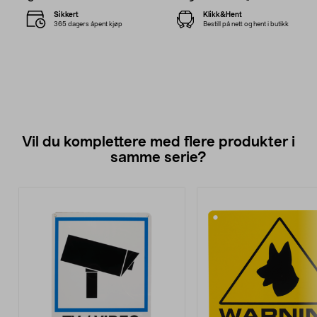
Sikkert
Klikk&Hent
365 dagers åpent kjøp
Bestill på nett og hent i butikk
Vil du komplettere med flere produkter i
samme serie?