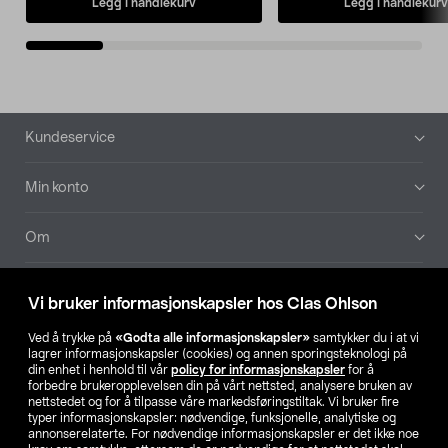
Legg i handlekurv
Legg i handlekurv
Bunntekst
Kundeservice
Min konto
Om
Aktuelt
Vi bruker informasjonskapsler hos Clas Ohlson
Våre selskaper
Ved å trykke på
«Godta alle informasjonskapsler»
samtykker du i at vi
lagrer informasjonskapsler (cookies) og annen sporingsteknologi på
din enhet i henhold til vår
policy for informasjonskapsler
for å
Finn din butikk
forbedre brukeropplevelsen din på vårt nettsted, analysere bruken av
nettstedet og for å tilpasse våre markedsføringstiltak. Vi bruker fire
typer informasjonskapsler: nødvendige, funksjonelle, analytiske og
annonserelaterte. For nødvendige informasjonskapsler er det ikke noe
SE
NO
FI