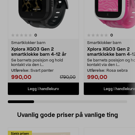
anmeldelser
anmeldelser
0
0
0.0 av 5 stjerner
0.0 av 5 stjerner
Smartklokker barn
Smartklokker barn
Xplora XGO3 Gen 2
Xplora XGO3 Gen 2
smartklokke barn 4-12 år
smartklokke barn 4-1
Se barnets posisjon og hold
Se barnets posisjon og h
kontakt via den i...
kontakt via den i...
Utførelse:
Svart panter
Utførelse:
Rosa sebra
990,00
990,00
1790,00
Legg i handlekurv
Legg i handlekurv
Uvanlig gode priser på vanlige ting
Sjekk prisen