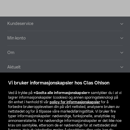
Bunntekst
Kundeservice
Min konto
Om
Aktuelt
Våre selskaper
Vi bruker informasjonskapsler hos Clas Ohlson
Ved å trykke på
«Godta alle informasjonskapsler»
samtykker du i at vi
Finn din butikk
lagrer informasjonskapsler (cookies) og annen sporingsteknologi på
din enhet i henhold til vår
policy for informasjonskapsler
for å
forbedre brukeropplevelsen din på vårt nettsted, analysere bruken av
SE
NO
FI
nettstedet og for å tilpasse våre markedsføringstiltak. Vi bruker fire
typer informasjonskapsler: nødvendige, funksjonelle, analytiske og
annonserelaterte. For nødvendige informasjonskapsler er det ikke noe
krav om samtykke, ettersom de er nødvendige for at nettstedet skal