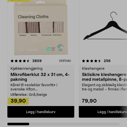
4.5av 5 stjerner
anmeldelser
4.5av 5 stjerner
anmeldels
3809
256
(9,97/stk)
Kjøkkenrengjøring
Kleshengere
Mikrofiberklut 32 x 31 cm, 4-
Sklisikre kleshengere 
pakning
med metallpinne, 8-p
Kåret til «soleklar favoritt» i
Elegant og skikkelig kles
svenske Afton...
tre og metall – finnes i fle
Kleshe...
Utførelse:
Grå/beige
39,90
79,90
Legg i handlekurv
Legg i handlekurv