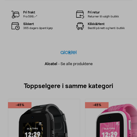
Fri frakt
Fri retur
Fra 599,–*
Returner til valgfri butikk
Sikkert
Klikk&Hent
365 dagers åpent kjøp
Bestill på nett og hent i butikk
Alcatel
-
Se alle produktene
Toppselgere i samme kategori
-45%
-45%