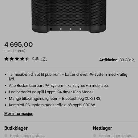
4 695,00
(inkl. moms)
4.5
(
2
)
Artikkelnr.:
39-3012
Ta musikken din ut til publikum – batteridrevet PA-system med kraftig
lyd.
Alto Busker bærbart PA-system – kan styres via mobilapp.
Lad batteriet og spill i opptil 24 timer (Eco Mode).
Mange tilkoblingsmuligheter – Bluetooth og XLR/TRS.
Komplett PA-system med uteffekt på opptil 200 W.
Mer informasjon
Butikklager
Nettlager
Henter lagerstatus...
Henter lagerstatus...