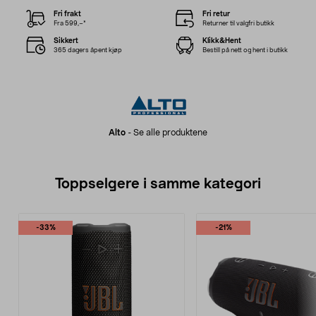
Fri frakt
Fri retur
Fra 599,–*
Returner til valgfri butikk
Sikkert
Klikk&Hent
365 dagers åpent kjøp
Bestill på nett og hent i butikk
Alto
-
Se alle produktene
Toppselgere i samme kategori
-33%
-21%