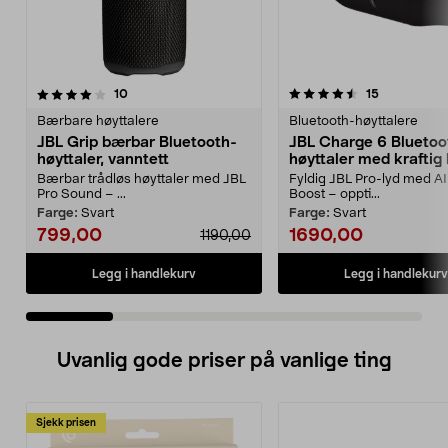
4.5 av 5 stjerner
anmeldelser
4.0 av 5 stjerner
anmeldelse
10
15
Bærbare høyttalere
Bluetooth-høyttalere
JBL Grip bærbar Bluetooth-
JBL Charge 6 Bluetoo
høyttaler, vanntett
høyttaler med kraftig
Bærbar trådløs høyttaler med JBL
Fyldig JBL Pro-lyd med A
Pro Sound – ...
Boost – oppti...
Farge:
Svart
Farge:
Svart
799,00
1690,00
1190,00
Legg i handlekurv
Legg i handlekurv
Uvanlig gode priser på vanlige ting
Sjekk prisen