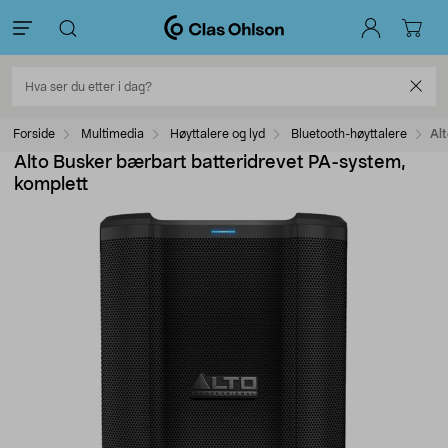
Forside
Multimedia
Høyttalere og lyd
Bluetooth-høyttalere
Al
Alto Busker bærbart batteridrevet PA-system,
komplett