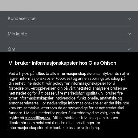
Bunntekst
Kundeservice
Min konto
Om
Vi bruker informasjonskapsler hos Clas Ohlson
Aktuelt
Ved å trykke på
«Godta alle informasjonskapsler»
samtykker du i at vi
lagrer informasjonskapsler (cookies) og annen sporingsteknologi på
Våre selskaper
din enhet i henhold til vår
policy for informasjonskapsler
for å
forbedre brukeropplevelsen din på vårt nettsted, analysere bruken av
nettstedet og for å tilpasse våre markedsføringstiltak. Vi bruker fire
Finn din butikk
typer informasjonskapsler: nødvendige, funksjonelle, analytiske og
annonserelaterte. For nødvendige informasjonskapsler er det ikke noe
krav om samtykke, ettersom de er nødvendige for at nettstedet skal
SE
NO
FI
fungere. Hvis du istedenfor ønsker å skreddersy dine valg, kan du
trykke på
«Innstillinger»
. Ditt samtykke er frivillig og kan trekkes
tilbake når som helst ved å endre dine innstillinger for
informasjonskapsler eller kontakte oss for veiledning.