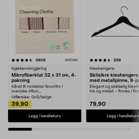
4.5av 5 stjerner
anmeldelser
4.5av 5 stjerner
anmeldels
3809
256
(9,97/stk)
Kjøkkenrengjøring
Kleshengere
Mikrofiberklut 32 x 31 cm, 4-
Sklisikre kleshengere 
pakning
med metallpinne, 8-p
Kåret til «soleklar favoritt» i
Elegant og skikkelig kles
svenske Afton...
tre og metall – finnes i fle
Kleshe...
Utførelse:
Grå/beige
39,90
79,90
Legg i handlekurv
Legg i handlekurv