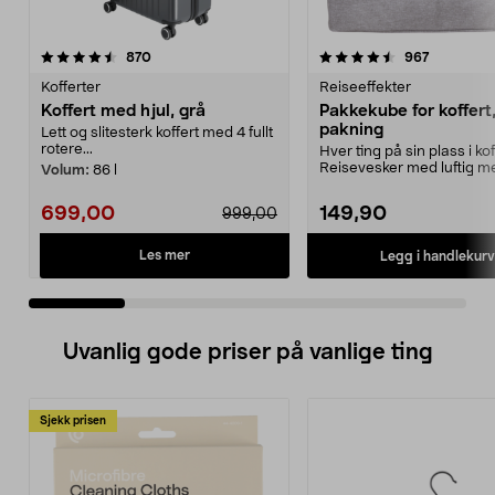
4.5 av 5 stjerner
anmeldelser
4.5 av 5 stjerner
anmeldels
870
967
Kofferter
Reiseeffekter
Koffert med hjul, grå
Pakkekube for koffert
pakning
Lett og slitesterk koffert med 4 fullt
rotere...
Hver ting på sin plass i ko
Reisevesker med luftig m
Volum:
86 l
og glidelås....
699,00
149,90
999,00
Les mer
Legg i handlekurv
Uvanlig gode priser på vanlige ting
Sjekk prisen