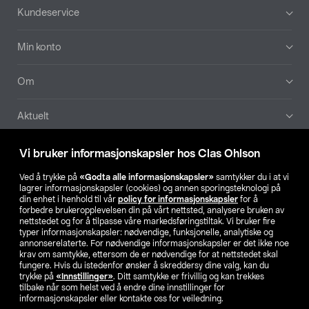
Bunntekst
Kundeservice
Min konto
Om
Aktuelt
Våre selskaper
Vi bruker informasjonskapsler hos Clas Ohlson
Ved å trykke på
«Godta alle informasjonskapsler»
samtykker du i at vi
Finn din butikk
lagrer informasjonskapsler (cookies) og annen sporingsteknologi på
din enhet i henhold til vår
policy for informasjonskapsler
for å
forbedre brukeropplevelsen din på vårt nettsted, analysere bruken av
SE
NO
FI
nettstedet og for å tilpasse våre markedsføringstiltak. Vi bruker fire
typer informasjonskapsler: nødvendige, funksjonelle, analytiske og
annonserelaterte. For nødvendige informasjonskapsler er det ikke noe
krav om samtykke, ettersom de er nødvendige for at nettstedet skal
fungere. Hvis du istedenfor ønsker å skreddersy dine valg, kan du
trykke på
«Innstillinger»
. Ditt samtykke er frivillig og kan trekkes
tilbake når som helst ved å endre dine innstillinger for
informasjonskapsler eller kontakte oss for veiledning.
Privacy statement
Medlemsvilkår
Kjøpsvilkår
For bedrifter