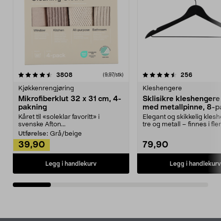
4.5av 5 stjerner
anmeldelser
4.5av 5 stjerner
anmeldels
3808
256
(9,97/stk)
Kjøkkenrengjøring
Kleshengere
Mikrofiberklut 32 x 31 cm, 4-
Sklisikre kleshengere 
pakning
med metallpinne, 8-p
Kåret til «soleklar favoritt» i
Elegant og skikkelig kles
svenske Afton...
tre og metall – finnes i fle
Kleshe...
Utførelse:
Grå/beige
39,90
79,90
Legg i handlekurv
Legg i handlekurv