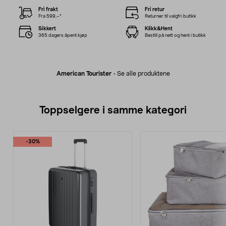
Fri frakt
Fri retur
Fra 599,–*
Returner til valgfri butikk
Sikkert
Klikk&Hent
365 dagers åpent kjøp
Bestill på nett og hent i butikk
American Tourister
-
Se alle produktene
Toppselgere i samme kategori
-30%