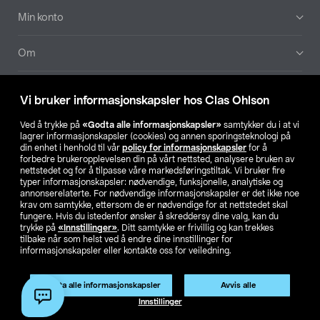
Min konto
Om
Aktuelt
Vi bruker informasjonskapsler hos Clas Ohlson
Våre selskaper
Ved å trykke på
«Godta alle informasjonskapsler»
samtykker du i at vi
lagrer informasjonskapsler (cookies) og annen sporingsteknologi på
din enhet i henhold til vår
policy for informasjonskapsler
for å
Finn din butikk
forbedre brukeropplevelsen din på vårt nettsted, analysere bruken av
nettstedet og for å tilpasse våre markedsføringstiltak. Vi bruker fire
typer informasjonskapsler: nødvendige, funksjonelle, analytiske og
annonserelaterte. For nødvendige informasjonskapsler er det ikke noe
SE
NO
FI
krav om samtykke, ettersom de er nødvendige for at nettstedet skal
fungere. Hvis du istedenfor ønsker å skreddersy dine valg, kan du
trykke på
«Innstillinger»
. Ditt samtykke er frivillig og kan trekkes
tilbake når som helst ved å endre dine innstillinger for
informasjonskapsler eller kontakte oss for veiledning.
Godta alle informasjonskapsler
Avvis alle
Privacy statement
Medlemsvilkår
Kjøpsvilkår
For bedrifter
Innstillinger
Endre til priser ekskl. moms