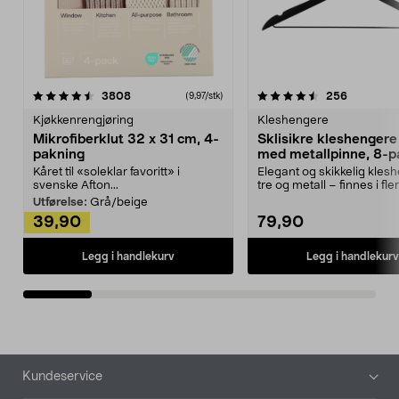
4.5av 5 stjerner
anmeldelser
4.5av 5 stjerner
anmeldels
3808
256
(9,97/stk)
Kjøkkenrengjøring
Kleshengere
Mikrofiberklut 32 x 31 cm, 4-
Sklisikre kleshengere 
pakning
med metallpinne, 8-p
Kåret til «soleklar favoritt» i
Elegant og skikkelig kles
svenske Afton...
tre og metall – finnes i fle
Kleshe...
Utførelse:
Grå/beige
39,90
79,90
Legg i handlekurv
Legg i handlekurv
Bunntekst
Kundeservice