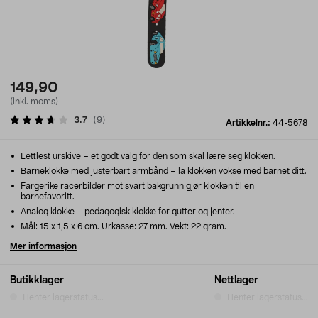
149,90
(inkl. moms)
3.7
(
9
)
Artikkelnr.:
44-5678
Lettlest urskive – et godt valg for den som skal lære seg klokken.
Barneklokke med justerbart armbånd – la klokken vokse med barnet ditt.
Fargerike racerbilder mot svart bakgrunn gjør klokken til en
barnefavoritt.
Analog klokke – pedagogisk klokke for gutter og jenter.
Mål: 15 x 1,5 x 6 cm. Urkasse: 27 mm. Vekt: 22 gram.
Mer informasjon
Butikklager
Nettlager
Henter lagerstatus...
Henter lagerstatus...