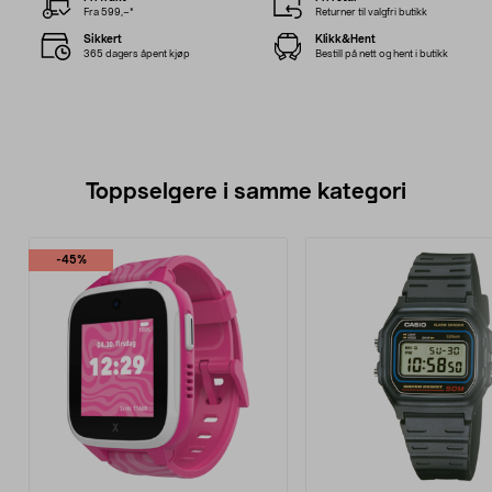
Fra 599,–*
Returner til valgfri butikk
Sikkert
Klikk&Hent
365 dagers åpent kjøp
Bestill på nett og hent i butikk
Toppselgere i samme kategori
-45%