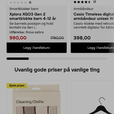
4.5 av 5 stjerner
4.0 av 5 stjerner
anmeldelser
17
anmeldelser
0
Smartklokker barn
Armbåndsur
Xplora XGO3 Gen 2
Casio Timeless digital
smartklokke barn 4-12 år
armbåndsur unisex W
1VQES
Se barnets posisjon og hold
Casio-klokke med retrod
kontakt via den i...
vanntett digitalur for båd
og dame. Lett a...
Utførelse:
Rosa sebra
990,00
398,00
1790,00
Legg i handlekurv
Legg i handlekurv
Uvanlig gode priser på vanlige ting
Sjekk prisen