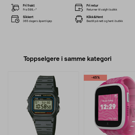
Fri frakt
Fri retur
Fra 599,–*
Returner til valgfri butikk
Sikkert
Klikk&Hent
365 dagers åpent kjøp
Bestill på nett og hent i butikk
Toppselgere i samme kategori
-45%