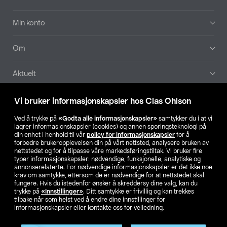
Min konto
Om
Aktuelt
Våre selskaper
Vi bruker informasjonskapsler hos Clas Ohlson
Ved å trykke på
«Godta alle informasjonskapsler»
samtykker du i at vi
Finn din butikk
lagrer informasjonskapsler (cookies) og annen sporingsteknologi på
din enhet i henhold til vår
policy for informasjonskapsler
for å
forbedre brukeropplevelsen din på vårt nettsted, analysere bruken av
SE
NO
FI
nettstedet og for å tilpasse våre markedsføringstiltak. Vi bruker fire
typer informasjonskapsler: nødvendige, funksjonelle, analytiske og
annonserelaterte. For nødvendige informasjonskapsler er det ikke noe
krav om samtykke, ettersom de er nødvendige for at nettstedet skal
fungere. Hvis du istedenfor ønsker å skreddersy dine valg, kan du
trykke på
«Innstillinger»
. Ditt samtykke er frivillig og kan trekkes
tilbake når som helst ved å endre dine innstillinger for
informasjonskapsler eller kontakte oss for veiledning.
Privacy statement
Medlemsvilkår
Kjøpsvilkår
For bedrifter
Endre til priser ekskl. moms