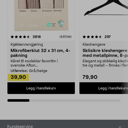
4.5av 5 stjerner
anmeldelser
4.5av 5 stjerner
anmeldels
3816
257
(9,97/stk)
Kjøkkenrengjøring
Kleshengere
Mikrofiberklut 32 x 31 cm, 4-
Sklisikre kleshengere 
pakning
med metallpinne, 8-p
Kåret til «soleklar favoritt» i
Elegant og skikkelig kles
svenske Afton...
tre og metall – finnes i fle
Kleshe...
Utførelse:
Grå/beige
39,90
79,90
Legg i handlekurv
Legg i handlekurv
Bunntekst
Kundeservice