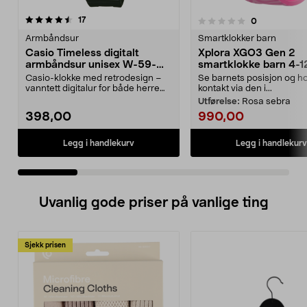
anmeldelser
4.0 av 5 stjerner
17
anmeldelser
0
0.0 av 5 stjerner
Armbåndsur
Smartklokker barn
Casio Timeless digitalt
Xplora XGO3 Gen 2
armbåndsur unisex W-59-
smartklokke barn 4-1
1VQES
Casio-klokke med retrodesign –
Se barnets posisjon og h
vanntett digitalur for både herre
kontakt via den i...
og dame. Lett a...
Utførelse:
Rosa sebra
398,00
990,00
Legg i handlekurv
Legg i handlekurv
Uvanlig gode priser på vanlige ting
Sjekk prisen