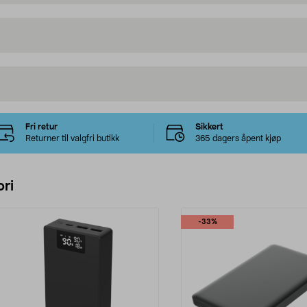
Fri retur
Sikkert
Returner til valgfri butikk
365 dagers åpent kjøp
ri
-33%