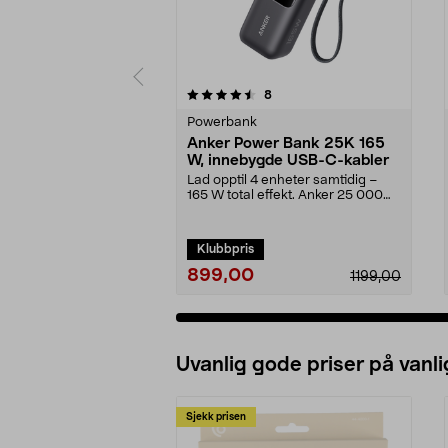
5 av 5 stjerner
4.5 av 5 stjerner
anmeldelser
8
Powerbank
Anker Power Bank 25K 165
W, innebygde USB-C-kabler
Lad opptil 4 enheter samtidig –
165 W total effekt. Anker 25 000
mAh powerbank m...
Klubbpris
899,00
1199,00
Uvanlig gode priser på vanli
Sjekk prisen