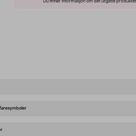
Du finner informasjon om det utgåtte produktet
 faresymboler
er