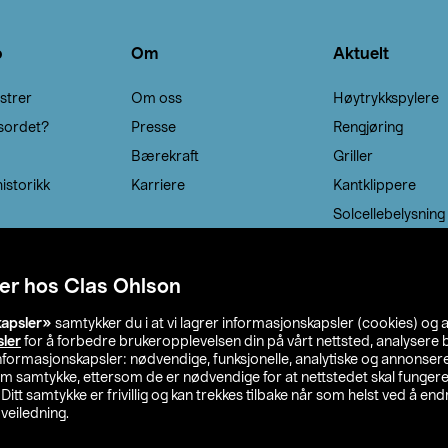
o
Om
Aktuelt
strer
Om oss
Høytrykkspylere
sordet?
Presse
Rengjøring
Bærekraft
Griller
istorikk
Karriere
Kantklippere
Solcellebelysning
er hos Clas Ohlson
kapsler»
samtykker du i at vi lagrer informasjonskapsler (cookies) og 
sler
for å forbedre brukeropplevelsen din på vårt nettsted, analysere b
 informasjonskapsler: nødvendige, funksjonelle, analytiske og annonse
om samtykke, ettersom de er nødvendige for at nettstedet skal fungere
. Ditt samtykke er frivillig og kan trekkes tilbake når som helst ved å endr
veiledning.
lson
Privacy statement
Medlemsvilkår
Kjøpsvilkår
F