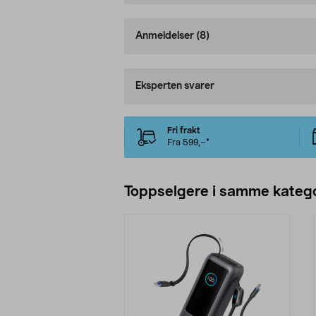
Anmeldelser
(8)
Eksperten svarer
Fri frakt
Fra 599,–*
Toppselgere i samme katego