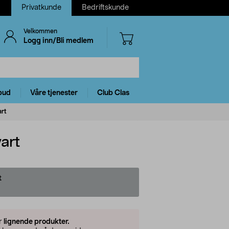
Privatkunde
Bedriftskunde
Velkommen
Logg inn/Bli medlem
bud
Våre tjenester
Club Clas
rt
art
t
er
lignende produkter.