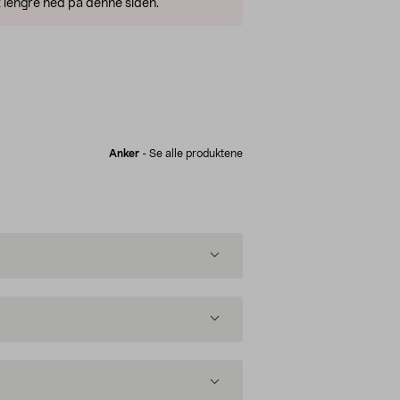
 lengre ned på denne siden.
Anker
-
Se alle produktene