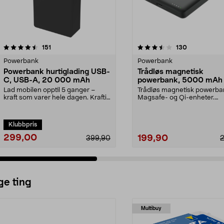
3.5 av 5 stjerner
anmeldelser
4.5 av 5 stjerner
anmeldelser
151
130
Powerbank
Powerbank
Powerbank hurtiglading USB-
Trådløs magnetisk
C, USB-A, 20 000 mAh
powerbank, 5000 mAh
Lad mobilen opptil 5 ganger –
Trådløs magnetisk powerban
kraft som varer hele dagen. Kraftig
Magsafe- og Qi-enheter.
powerbank – 20...
Powerbank 5000 mAh – lad.
Klubbpris
299,00
199,90
399,90
ge ting
Multibuy