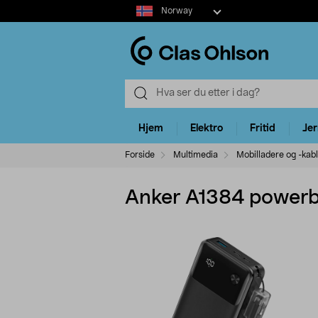
Select
Norway
market
Hjem
Elektro
Fritid
Je
Forside
Multimedia
Mobilladere og -kab
Anker A1384 power