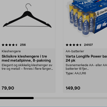
4.5av 5 stjerner
anmeldelser
4.5av 5 stjerner
anmeldels
256
24107
Kleshengere
AA-batterier
Sklisikre kleshengere i tre
Varta Longlife Power ba
med metallpinne, 8-pakning
24 pk
Elegant og skikkelig kleshenger av
Svanemerkede AA- eller A
tre og metall – finnes i flere farger.
batterier til fjer...
Kleshe...
Type:
AA/LR6
79,90
149,90
Legg i handlekurv
Legg i handlekurv