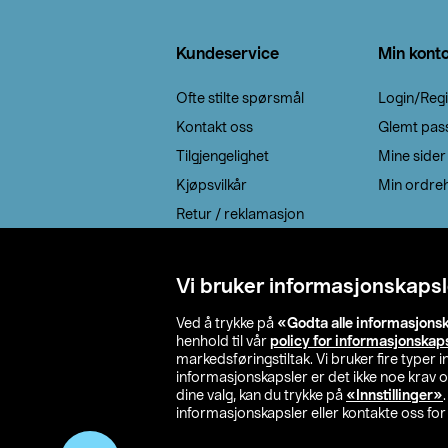
Bunntekst
Kundeservice
Min kont
Ofte stilte spørsmål
Login/Regi
Kontakt oss
Glemt pas
Tilgjengelighet
Mine sider
Kjøpsvilkår
Min ordreh
Retur / reklamasjon
EE-avfall
Cookie policy
Vi bruker informasjonskapsl
Leveringsalternativ
Ved å trykke på
«Godta alle informasjons
henhold til vår
policy for informasjonskap
markedsføringstiltak. Vi bruker fire typer
informasjonskapsler er det ikke noe krav 
dine valg, kan du trykke på
«Innstillinger»
informasjonskapsler eller kontakte oss for 
© 2026 Clas Oh