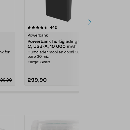
4.5 av 5 stjerner
anmeldelser
4.5
442
3
Powerbank
Powerbank
Powerbank hurtiglading USB-
Anker MagG
C, USB-A, 10 000 mAh
powerbank
k for
Hurtiglader mobilen opptil 50 % på
Ultraslank M
bare 30 mi...
powerbank på
..
magnetisk og l
Farge:
Svart
299,90
649,00
299,90