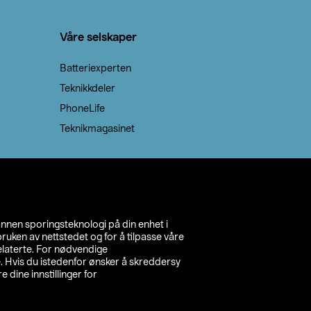
Våre selskaper
Batteriexperten
Teknikkdeler
PhoneLife
Teknikmagasinet
annen sporingsteknologi på din enhet i
ruken av nettstedet og for å tilpasse våre
relaterte. For nødvendige
. Hvis du istedenfor ønsker å skreddersy
e dine innstillinger for
inn din butikk