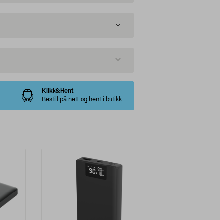
Klikk&Hent
Bestill på nett og hent i butikk