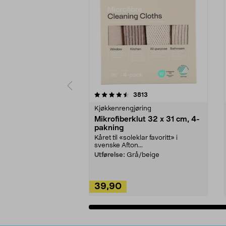
5av 5 stjerner
4.5av 5 stjerner
anmeldelser
3813
Kjøkkenrengjøring
Mikrofiberklut 32 x 31 cm, 4-
pakning
Kåret til «soleklar favoritt» i
svenske Afton...
Utførelse:
Grå/beige
39,90
Legg i handlekurv